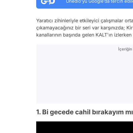
Onedio’yu Google’da tercih edil
Yaratıcı zihinleriyle etkileyici çalışmalar 
çıkamayacağınız bir seri var karşınızda; Ki
kanallarının başında gelen KALT'ın izlerken y
İçeriği
1. Bi gecede cahil bırakayım 