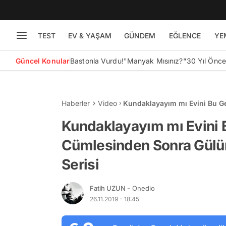
TEST
EV & YAŞAM
GÜNDEM
EĞLENCE
YE
Güncel Konular
Bastonla Vurdu!
"Manyak Mısınız?"
30 Yıl Önc
Haberler
Video
Kundaklayayım mı Evini Bu 
'Kirli Konuşmalar' Serisi
Kundaklayayım mı Evini 
Cümlesinden Sonra Gülüm
Serisi
Fatih UZUN
- Onedio
26.11.2019 - 18:45