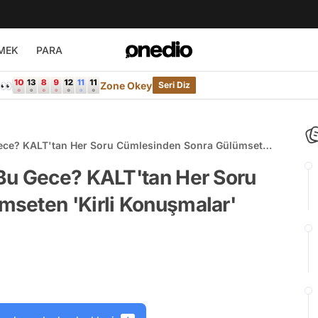
MEK
PARA
e👀
Zone Okey
Seri Diz
Gece? KALT'tan Her Soru Cümlesinden Sonra Gülümseten
Bu Gece? KALT'tan Her Soru
seten 'Kirli Konuşmalar'