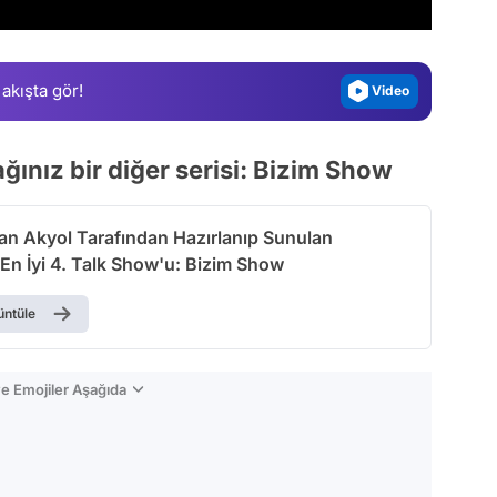
Gündem
Magazin
 akışta gör!
Video
Test
ğınız bir diğer serisi: Bizim Show
an Akyol Tarafından Hazırlanıp Sunulan
En İyi 4. Talk Show'u: Bizim Show
üntüle
e Emojiler Aşağıda