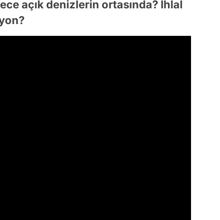
ece açık denizlerin ortasında? İhlal
iyon?
Video
Test