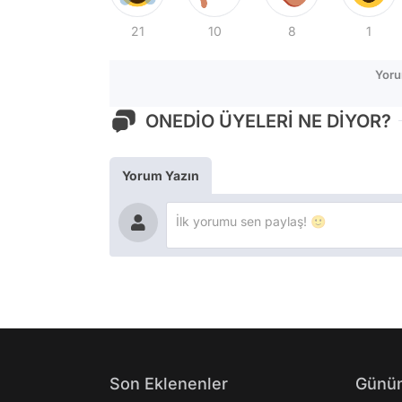
21
10
8
1
Yoru
ONEDİO ÜYELERİ NE DİYOR?
Yorum Yazın
Son Eklenenler
Günün