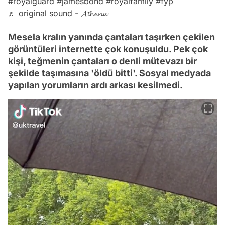
#royalguard
#jamesbond
#royalfamily
#fyp
♬ original sound - 𝓐𝓽𝓱𝓮𝓷𝓪
Mesela kralın yanında çantaları taşırken çekilen
görüntüleri internette çok konuşuldu. Pek çok
kişi, teğmenin çantaları o denli mütevazı bir
şekilde taşımasına 'öldü bitti'. Sosyal medyada
yapılan yorumların ardı arkası kesilmedi.