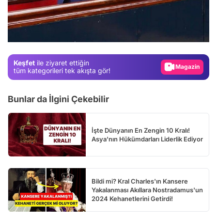
Video
Test
Gündem
Magazin
Keşfet
ile ziyaret ettiğin
Video
tüm kategorileri tek akışta gör!
Test
Bunlar da İlgini Çekebilir
İşte Dünyanın En Zengin 10 Kralı!
Asya'nın Hükümdarları Liderlik Ediyor
Bildi mi? Kral Charles'ın Kansere
Yakalanması Akıllara Nostradamus'un
2024 Kehanetlerini Getirdi!