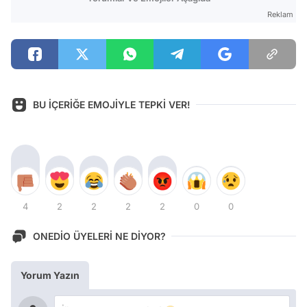
Reklam
BU İÇERİĞE EMOJİYLE TEPKİ VER!
4
2
2
2
2
0
0
ONEDİO ÜYELERİ NE DİYOR?
Yorum Yazın