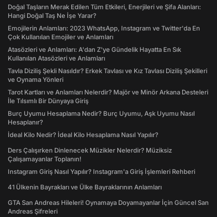
Doğal Taşların Merak Edilen Tüm Etkileri, Enerjileri ve Şifa Alanları:
Hangi Doğal Taş Ne İşe Yarar?
Emojilerin Anlamları: 2023 WhatsApp, Instagram ve Twitter'da En
Çok Kullanılan Emojiler ve Anlamları
Atasözleri ve Anlamları: A'dan Z'ye Gündelik Hayatta En Sık
Kullanılan Atasözleri ve Anlamları
Tavla Diziliş Şekli Nasıldır? Erkek Tavlası ve Kız Tavlası Diziliş Şekilleri
ve Oynama Yönleri
Tarot Kartları ve Anlamları Nelerdir? Majör ve Minör Arkana Desteleri
İle Tılsımlı Bir Dünyaya Giriş
Burç Uyumu Hesaplama Nedir? Burç Uyumu, Aşk Uyumu Nasıl
Hesaplanır?
İdeal Kilo Nedir? İdeal Kilo Hesaplama Nasıl Yapılır?
Ders Çalışırken Dinlenecek Müzikler Nelerdir? Müziksiz
Çalışamayanlar Toplanın!
Instagram Giriş Nasıl Yapılır? Instagram'a Giriş İşlemleri Rehberi
41 Ülkenin Bayrakları ve Ülke Bayraklarının Anlamları
GTA San Andreas Hileleri! Oynamaya Doyamayanlar İçin Güncel San
Andreas Şifreleri