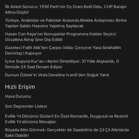
İlk Anket Sonucu: YENİ Parti'nin Oy Oranı Belli Oldu, CHP Barajın
Altına Düştü!
Türkiye, Arabistan ve Pakistan Arasında Mekke Anlaşması: Birine
Yapılan Saldırı Hepsine Yapılmış Sayılacak
Hasan Can Kaya’nın Konuşanlar Programına Katılan Seyirci
Gözaltına Alınıp Sınır Dışı Edildi
Gazeteci Fatih Atik'ten Çarpıcı İddia: Çerçeve Yasa Selahattin
Demirtaş'ı Kapsıyor
İçme Suyuna Kur'an-ı Kerim Dinletiliyor: 31 Yıllık Alışkanlık, O
İlimizde 24 Saat Devam Ediyor
Dursun Özbek'in Veda Davetine Icardi'den Soğuk Yanıt
Hızlı Erişim
Hava Durumu
Son Depremler Listesi
Evlilik Yıl Dönümü Sözleri! En Özel Romantik, Duygusal ve Resimli
Evlilik Yıl dönümü Mesajları
Rüyada Altın Görmek: Gerçekler de Saadetiniz de Çil Çil Altınlarda
Saklı Olabilir!