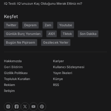
IQ Testi: IQ'unuzun Kaç Olduğunu Merak Ettiniz mi?
Keşfet
Twitter
Deprem
Zam
Youtube
Günlük Burç Yorumları
A101
Tiktok
Son Dakika
Bugün Ne Pişirsem
Gezilecek Yerler
Hakkımızda
Kariyer
Geri Bildirim
Kullanıcı Sözleşmesi
Gizlilik Politikası
Yayın İlkeleri
Topluluk Kuralları
Künye
Reklam
RSS
İletişim