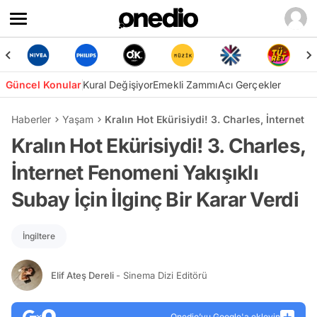
Güncel Konular
Kural Değişiyor
Emekli Zammı
Acı Gerçekler
Haberler
Yaşam
Kralın Hot Ekürisiydi! 3. Charles, İnternet F
Kralın Hot Ekürisiydi! 3. Charles,
İnternet Fenomeni Yakışıklı
Subay İçin İlginç Bir Karar Verdi
İngiltere
Elif Ateş Dereli
- Sinema Dizi Editörü
Onedio’yu Google'a ekleyin