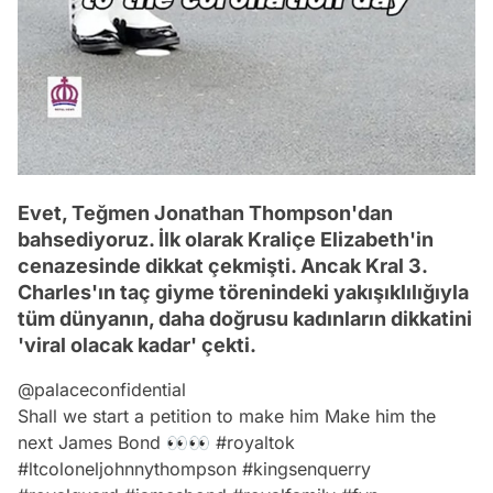
Evet, Teğmen Jonathan Thompson'dan
bahsediyoruz. İlk olarak Kraliçe Elizabeth'in
cenazesinde dikkat çekmişti. Ancak Kral 3.
Charles'ın taç giyme törenindeki yakışıklılığıyla
tüm dünyanın, daha doğrusu kadınların dikkatini
'viral olacak kadar' çekti.
@palaceconfidential
Shall we start a petition to make him Make him the
next James Bond 👀👀
#royaltok
#ltcoloneljohnnythompson
#kingsenquerry