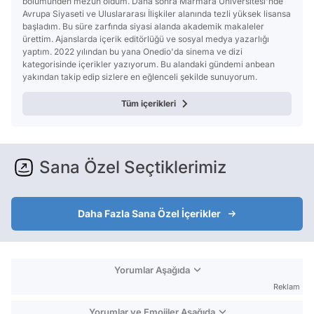
bölümünden mezun oldum. Daha sonra Marmara Üniversitesi'nde
Avrupa Siyaseti ve Uluslararası İlişkiler alanında tezli yüksek lisansa
başladım. Bu süre zarfında siyasi alanda akademik makaleler
ürettim. Ajanslarda içerik editörlüğü ve sosyal medya yazarlığı
yaptım. 2022 yılından bu yana Onedio'da sinema ve dizi
kategorisinde içerikler yazıyorum. Bu alandaki gündemi anbean
yakından takip edip sizlere en eğlenceli şekilde sunuyorum.
Tüm içerikleri
Sana Özel Seçtiklerimiz
Daha Fazla Sana Özel İçerikler
Yorumlar Aşağıda
Reklam
Yorumlar ve Emojiler Aşağıda