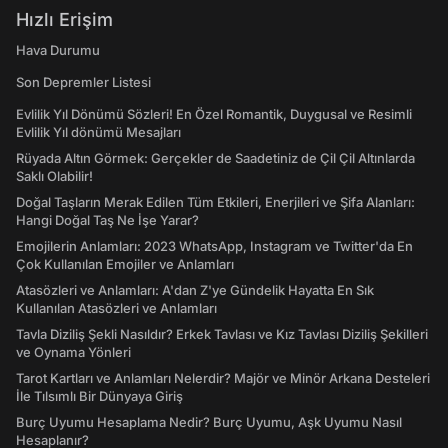
Hızlı Erişim
Hava Durumu
Son Depremler Listesi
Evlilik Yıl Dönümü Sözleri! En Özel Romantik, Duygusal ve Resimli
Evlilik Yıl dönümü Mesajları
Rüyada Altın Görmek: Gerçekler de Saadetiniz de Çil Çil Altınlarda
Saklı Olabilir!
Doğal Taşların Merak Edilen Tüm Etkileri, Enerjileri ve Şifa Alanları:
Hangi Doğal Taş Ne İşe Yarar?
Emojilerin Anlamları: 2023 WhatsApp, Instagram ve Twitter'da En
Çok Kullanılan Emojiler ve Anlamları
Atasözleri ve Anlamları: A'dan Z'ye Gündelik Hayatta En Sık
Kullanılan Atasözleri ve Anlamları
Tavla Diziliş Şekli Nasıldır? Erkek Tavlası ve Kız Tavlası Diziliş Şekilleri
ve Oynama Yönleri
Tarot Kartları ve Anlamları Nelerdir? Majör ve Minör Arkana Desteleri
İle Tılsımlı Bir Dünyaya Giriş
Burç Uyumu Hesaplama Nedir? Burç Uyumu, Aşk Uyumu Nasıl
Hesaplanır?