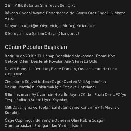
2 Bin Yıllık Betonun Sırrı Tuvaletten Çıktı
Rövanş Öncesi Avantaj Fenerbahçe'de! Sturm Graz Engeli İlk Maçta
Aşıldı
Dünya’nın Ağırlığını Ölçmek İçin Bir Dağ Kullandılar
8 Soruyla İmza Şarkını Ortaya Çıkarıyoruz!
Günün Popüler Başlıkları
Bodrum’da 70 Bin TL Hesap Ödedikleri Mekandan “Rahmi Koç
Geliyor, Çıkın” Denilerek Kovulan Aile Şikayetçi Oldu
Devlet Bahçeli: “Demirtaş Evine Dönsün, Öcalan Umut Hakkına
Kavuşsun”
Zincirleme Rüşvet İddiası: Özgür Özel ve Veli Ağbaba’nın
Dokunulmazlığını Kaldırmak İçin Fezleke Hazırlandı
Bilim İnsanları, Ay Üzerinde Hızla İlerleyen 20'den Fazla Dev UFO'yu
Tespit Ettikten Sonra Uyarı Yayınladı
Milli Dayanışma ve Toplumsal Bütünleşme Kanun Teklifi Meclis’e
Sunuldu
Özge Özpirinçci İddialarıyla Gündem Olan Kübra Süzgün
Cumhurbaşkanı Erdoğan'dan Yardım İstedi