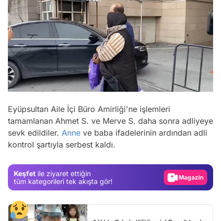
Eyüpsultan Aile İçi Büro Amirliği'ne işlemleri
tamamlanan Ahmet S. ve Merve S. daha sonra adliyeye
Video
sevk edildiler.
Anne
ve baba ifadelerinin ardından adli
kontrol şartıyla serbest kaldı.
Test
Gündem
Keşfet
ile ziyaret ettiğin
Magazin
tüm kategorileri tek akışta gör!
Video
Test