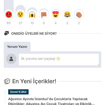
83
27
13
6
4
2
2
ONEDİO ÜYELERİ NE DİYOR?
Yorum Yazın
En Yeni İçerikler!
Genel Kültür
Ağustos Ayında İstanbul'da Çocuklarla Yapılacak
Etkinlikler: Ağustos Ayı Çocuk Tiyatroları ve Etkinlik