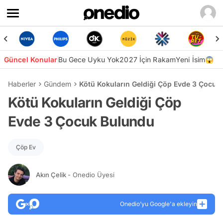
Güncel Konular
Bu Gece Uyku Yok
2027 İçin Rakam
Yeni İsim😱
Haberler
Gündem
Kötü Kokuların Geldiği Çöp Evde 3 Çocuk
Kötü Kokuların Geldiği Çöp
Evde 3 Çocuk Bulundu
Çöp Ev
Akın Çelik
- Onedio Üyesi
Onedio’yu Google'a ekleyin