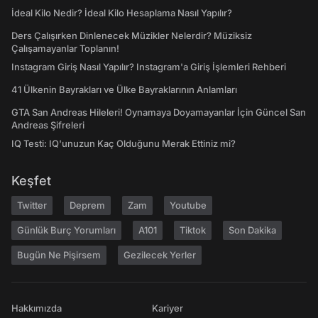
İdeal Kilo Nedir? İdeal Kilo Hesaplama Nasıl Yapılır?
Ders Çalışırken Dinlenecek Müzikler Nelerdir? Müziksiz
Çalışamayanlar Toplanın!
Instagram Giriş Nasıl Yapılır? Instagram'a Giriş İşlemleri Rehberi
41 Ülkenin Bayrakları ve Ülke Bayraklarının Anlamları
GTA San Andreas Hileleri! Oynamaya Doyamayanlar İçin Güncel San
Andreas Şifreleri
IQ Testi: IQ'unuzun Kaç Olduğunu Merak Ettiniz mi?
Keşfet
Twitter
Deprem
Zam
Youtube
Günlük Burç Yorumları
A101
Tiktok
Son Dakika
Bugün Ne Pişirsem
Gezilecek Yerler
Hakkımızda
Kariyer