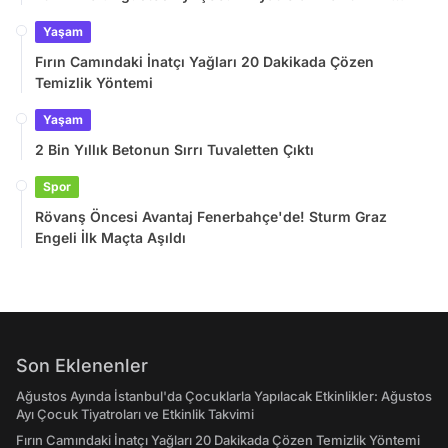
Takvimi
Yaşam
Fırın Camındaki İnatçı Yağları 20 Dakikada Çözen
Temizlik Yöntemi
Yaşam
2 Bin Yıllık Betonun Sırrı Tuvaletten Çıktı
Spor
Rövanş Öncesi Avantaj Fenerbahçe'de! Sturm Graz
Engeli İlk Maçta Aşıldı
Son Eklenenler
Ağustos Ayında İstanbul'da Çocuklarla Yapılacak Etkinlikler: Ağustos
Ayı Çocuk Tiyatroları ve Etkinlik Takvimi
Fırın Camındaki İnatçı Yağları 20 Dakikada Çözen Temizlik Yöntemi