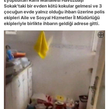
Eyüpsultan Rami Mahallesi Havuzbaşı
Sokak'taki bir evden kötü kokular gelmesi ve 3
çocuğun evde yalnız olduğu ihbarı üzerine polis
ekipleri Aile ve Sosyal Hizmetler İl Müdürlüğü
ekipleriyle birlikte ihbarın geldiği adrese gitti.