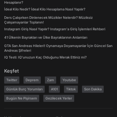
Hesaplanır?
İdeal Kilo Nedir? İdeal Kilo Hesaplama Nasıl Yapılır?
Ders Çalışırken Dinlenecek Müzikler Nelerdir? Müziksiz
Çalışamayanlar Toplanın!
Instagram Giriş Nasıl Yapılır? Instagram'a Giriş İşlemleri Rehberi
41 Ülkenin Bayrakları ve Ülke Bayraklarının Anlamları
GTA San Andreas Hileleri! Oynamaya Doyamayanlar İçin Güncel San
Andreas Şifreleri
IQ Testi: IQ'unuzun Kaç Olduğunu Merak Ettiniz mi?
Keşfet
Twitter
Deprem
Zam
Youtube
Günlük Burç Yorumları
A101
Tiktok
Son Dakika
Bugün Ne Pişirsem
Gezilecek Yerler