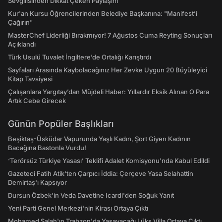
Sevgilisinden Dikkat Çeken Paylaşım
Kur'an Kursu Öğrencilerinden Belediye Başkanına: "Manifest’i
Çağırın"
MasterChef Liderliği Bırakmıyor! 7 Ağustos Cuma Reyting Sonuçları
Açıklandı
Türk Usulü Tuvalet İngiltere’de Ortalığı Karıştırdı
Sayfaları Arasında Kaybolacağınız Her Zevke Uygun 20 Büyüleyici
Kitap Tavsiyesi
Çalışanlara Yargıtay’dan Müjdeli Haber: Yıllardır Eksik Alınan O Para
Artık Cebe Girecek
Günün Popüler Başlıkları
Beşiktaş-Üsküdar Vapurunda Yaşlı Kadın, Şort Giyen Kadının
Bacağına Bastonla Vurdu!
‘Terörsüz Türkiye Yasası’ Teklifi Adalet Komisyonu'nda Kabul Edildi
Gazeteci Fatih Atik'ten Çarpıcı İddia: Çerçeve Yasa Selahattin
Demirtaş'ı Kapsıyor
Dursun Özbek'in Veda Davetine Icardi'den Soğuk Yanıt
Yeni Parti Genel Merkezi'nin Kirası Ortaya Çıktı
Mohamed Salah'ın Trabzon'da Yaşayacağı Lüks Villa Ortaya Çıktı