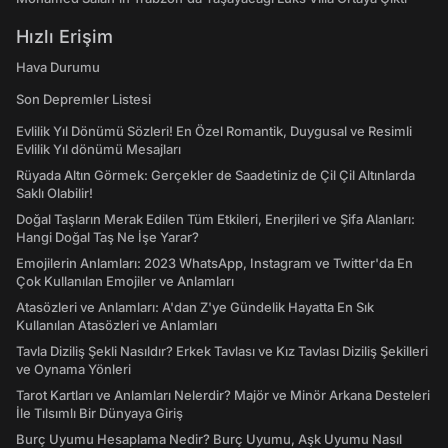
Hızlı Erişim
Hava Durumu
Son Depremler Listesi
Evlilik Yıl Dönümü Sözleri! En Özel Romantik, Duygusal ve Resimli
Evlilik Yıl dönümü Mesajları
Rüyada Altın Görmek: Gerçekler de Saadetiniz de Çil Çil Altınlarda
Saklı Olabilir!
Doğal Taşların Merak Edilen Tüm Etkileri, Enerjileri ve Şifa Alanları:
Hangi Doğal Taş Ne İşe Yarar?
Emojilerin Anlamları: 2023 WhatsApp, Instagram ve Twitter'da En
Çok Kullanılan Emojiler ve Anlamları
Atasözleri ve Anlamları: A'dan Z'ye Gündelik Hayatta En Sık
Kullanılan Atasözleri ve Anlamları
Tavla Diziliş Şekli Nasıldır? Erkek Tavlası ve Kız Tavlası Diziliş Şekilleri
ve Oynama Yönleri
Tarot Kartları ve Anlamları Nelerdir? Majör ve Minör Arkana Desteleri
İle Tılsımlı Bir Dünyaya Giriş
Burç Uyumu Hesaplama Nedir? Burç Uyumu, Aşk Uyumu Nasıl