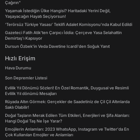
Çağırın"
Yaşamak İstediğin Ülke Hangisi? Haritadaki Yerini Değil,
Yaşayacağın Hayatı Seçiyorsun!
‘Terörsüz Türkiye Yasası’ Teklifi Adalet Komisyonu'nda Kabul Edildi
Gazeteci Fatih Atik'ten Çarpıcı İddia: Çerçeve Yasa Selahattin
Demirtaş'ı Kapsıyor
Dursun Özbek'in Veda Davetine Icardi'den Soğuk Yanıt
Hızlı Erişim
Hava Durumu
Son Depremler Listesi
Evlilik Yıl Dönümü Sözleri! En Özel Romantik, Duygusal ve Resimli
Evlilik Yıl dönümü Mesajları
Rüyada Altın Görmek: Gerçekler de Saadetiniz de Çil Çil Altınlarda
Saklı Olabilir!
Doğal Taşların Merak Edilen Tüm Etkileri, Enerjileri ve Şifa Alanları:
Hangi Doğal Taş Ne İşe Yarar?
Emojilerin Anlamları: 2023 WhatsApp, Instagram ve Twitter'da En
Çok Kullanılan Emojiler ve Anlamları