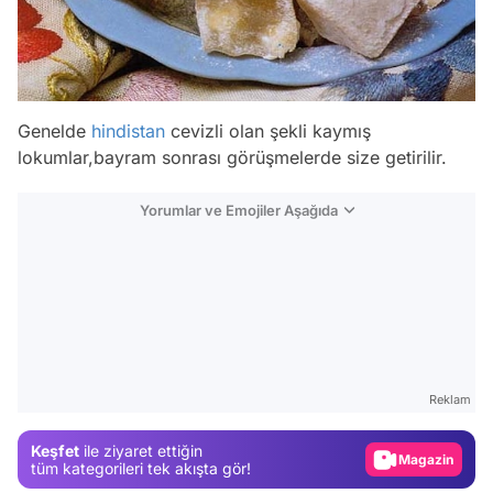
Genelde
hindistan
cevizli olan şekli kaymış
lokumlar,bayram sonrası görüşmelerde size getirilir.
Yorumlar ve Emojiler Aşağıda
Video
Test
Gündem
Reklam
Magazin
Keşfet
ile ziyaret ettiğin
Video
tüm kategorileri tek akışta gör!