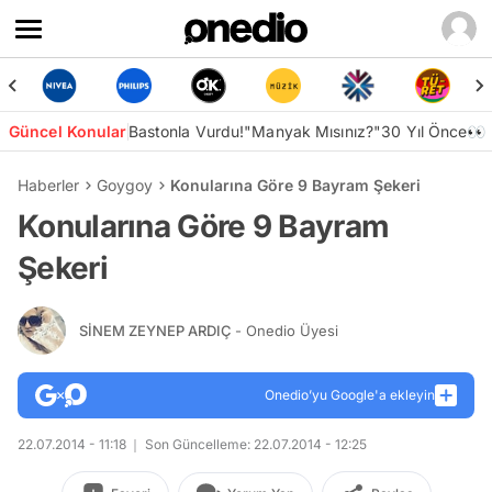
Güncel Konular
Bastonla Vurdu!
"Manyak Mısınız?"
30 Yıl Önce👀
Haberler
Goygoy
Konularına Göre 9 Bayram Şekeri
Konularına Göre 9 Bayram
Şekeri
SİNEM ZEYNEP ARDIÇ
- Onedio Üyesi
Onedio’yu Google'a ekleyin
22.07.2014 - 11:18
Son Güncelleme: 22.07.2014 - 12:25