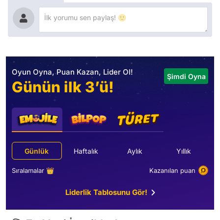
Oyun Oyna, Puan Kazan, Lider Ol!
Şimdi Oyna
Günün ilk 3’ü!
Günlük
Haftalık
Aylık
Yıllık
Sıralamalar 👑
Kazanılan puan
Liderlik Tablosunu Gör!