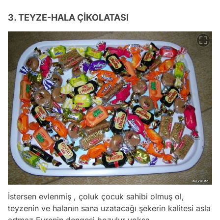
3. TEYZE-HALA ÇİKOLATASI
İstersen evlenmiş , çoluk çocuk sahibi olmuş ol,
teyzenin ve halanın sana uzatacağı şekerin kalitesi asla