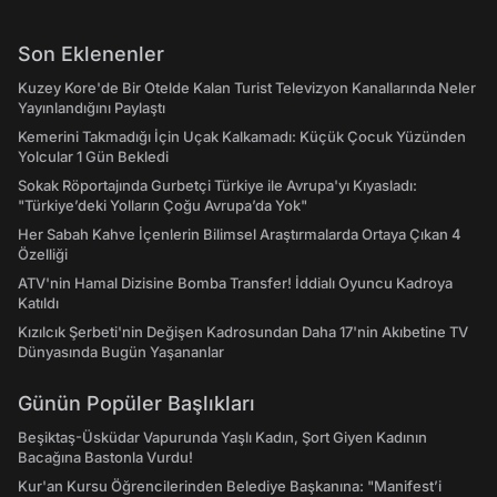
Son Eklenenler
Kuzey Kore'de Bir Otelde Kalan Turist Televizyon Kanallarında Neler
Yayınlandığını Paylaştı
Kemerini Takmadığı İçin Uçak Kalkamadı: Küçük Çocuk Yüzünden
Yolcular 1 Gün Bekledi
Sokak Röportajında Gurbetçi Türkiye ile Avrupa'yı Kıyasladı:
"Türkiye’deki Yolların Çoğu Avrupa’da Yok"
Her Sabah Kahve İçenlerin Bilimsel Araştırmalarda Ortaya Çıkan 4
Özelliği
ATV'nin Hamal Dizisine Bomba Transfer! İddialı Oyuncu Kadroya
Katıldı
Kızılcık Şerbeti'nin Değişen Kadrosundan Daha 17'nin Akıbetine TV
Dünyasında Bugün Yaşananlar
Günün Popüler Başlıkları
Beşiktaş-Üsküdar Vapurunda Yaşlı Kadın, Şort Giyen Kadının
Bacağına Bastonla Vurdu!
Kur'an Kursu Öğrencilerinden Belediye Başkanına: "Manifest’i