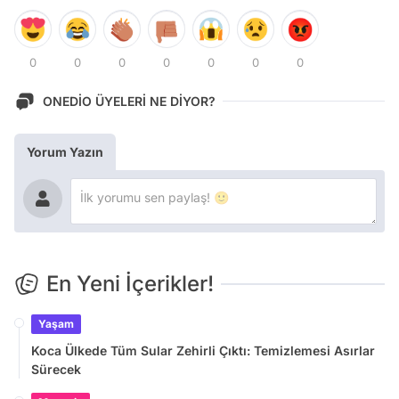
0
0
0
0
0
0
0
ONEDİO ÜYELERİ NE DİYOR?
Yorum Yazın
En Yeni İçerikler!
Yaşam
Koca Ülkede Tüm Sular Zehirli Çıktı: Temizlemesi Asırlar
Sürecek