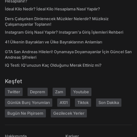
Hesaplanır?
İdeal Kilo Nedir? İdeal Kilo Hesaplama Nasıl Yapılır?
Ders Çalışırken Dinlenecek Müzikler Nelerdir? Müziksiz
Çalışamayanlar Toplanın!
Instagram Giriş Nasıl Yapılır? Instagram'a Giriş İşlemleri Rehberi
41 Ülkenin Bayrakları ve Ülke Bayraklarının Anlamları
GTA San Andreas Hileleri! Oynamaya Doyamayanlar İçin Güncel San
Andreas Şifreleri
IQ Testi: IQ'unuzun Kaç Olduğunu Merak Ettiniz mi?
Keşfet
Twitter
Deprem
Zam
Youtube
Günlük Burç Yorumları
A101
Tiktok
Son Dakika
Bugün Ne Pişirsem
Gezilecek Yerler
Hakkımızda
Kariyer