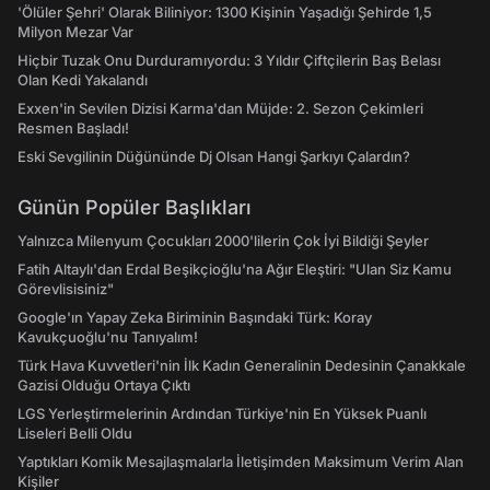
'Ölüler Şehri' Olarak Biliniyor: 1300 Kişinin Yaşadığı Şehirde 1,5
Milyon Mezar Var
Hiçbir Tuzak Onu Durduramıyordu: 3 Yıldır Çiftçilerin Baş Belası
Olan Kedi Yakalandı
Exxen'in Sevilen Dizisi Karma'dan Müjde: 2. Sezon Çekimleri
Resmen Başladı!
Eski Sevgilinin Düğününde Dj Olsan Hangi Şarkıyı Çalardın?
Günün Popüler Başlıkları
Yalnızca Milenyum Çocukları 2000'lilerin Çok İyi Bildiği Şeyler
Fatih Altaylı'dan Erdal Beşikçioğlu'na Ağır Eleştiri: "Ulan Siz Kamu
Görevlisisiniz"
Google'ın Yapay Zeka Biriminin Başındaki Türk: Koray
Kavukçuoğlu'nu Tanıyalım!
Türk Hava Kuvvetleri'nin İlk Kadın Generalinin Dedesinin Çanakkale
Gazisi Olduğu Ortaya Çıktı
LGS Yerleştirmelerinin Ardından Türkiye'nin En Yüksek Puanlı
Liseleri Belli Oldu
Yaptıkları Komik Mesajlaşmalarla İletişimden Maksimum Verim Alan
Kişiler