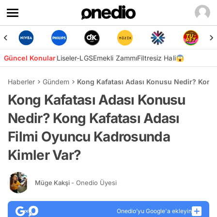
Güncel Konular
Liseler-LGS
Emekli Zammı
Filtresiz Hali😱
Haberler
Gündem
Kong Kafatası Adası Konusu Nedir? Kong 
Kong Kafatası Adası Konusu
Nedir? Kong Kafatası Adası
Filmi Oyuncu Kadrosunda
Kimler Var?
Müge Kakşi
- Onedio Üyesi
Onedio’yu Google'a ekleyin