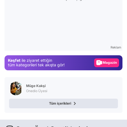
Video
Test
Reklam
Gündem
Keşfet
ile ziyaret ettiğin
Magazin
tüm kategorileri tek akışta gör!
Video
Test
Müge Kakşi
Onedio Üyesi
Tüm içerikleri