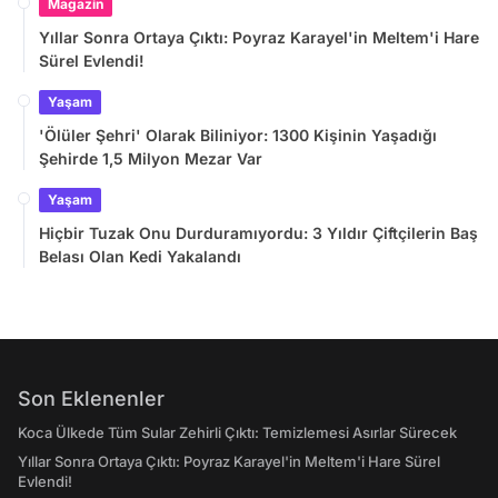
Magazin
Yıllar Sonra Ortaya Çıktı: Poyraz Karayel'in Meltem'i Hare
Sürel Evlendi!
Yaşam
'Ölüler Şehri' Olarak Biliniyor: 1300 Kişinin Yaşadığı
Şehirde 1,5 Milyon Mezar Var
Yaşam
Hiçbir Tuzak Onu Durduramıyordu: 3 Yıldır Çiftçilerin Baş
Belası Olan Kedi Yakalandı
Son Eklenenler
Koca Ülkede Tüm Sular Zehirli Çıktı: Temizlemesi Asırlar Sürecek
Yıllar Sonra Ortaya Çıktı: Poyraz Karayel'in Meltem'i Hare Sürel
Evlendi!