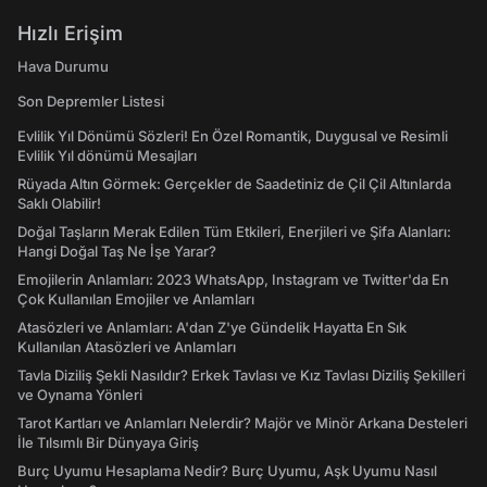
Hızlı Erişim
Hava Durumu
Son Depremler Listesi
Evlilik Yıl Dönümü Sözleri! En Özel Romantik, Duygusal ve Resimli
Evlilik Yıl dönümü Mesajları
Rüyada Altın Görmek: Gerçekler de Saadetiniz de Çil Çil Altınlarda
Saklı Olabilir!
Doğal Taşların Merak Edilen Tüm Etkileri, Enerjileri ve Şifa Alanları:
Hangi Doğal Taş Ne İşe Yarar?
Emojilerin Anlamları: 2023 WhatsApp, Instagram ve Twitter'da En
Çok Kullanılan Emojiler ve Anlamları
Atasözleri ve Anlamları: A'dan Z'ye Gündelik Hayatta En Sık
Kullanılan Atasözleri ve Anlamları
Tavla Diziliş Şekli Nasıldır? Erkek Tavlası ve Kız Tavlası Diziliş Şekilleri
ve Oynama Yönleri
Tarot Kartları ve Anlamları Nelerdir? Majör ve Minör Arkana Desteleri
İle Tılsımlı Bir Dünyaya Giriş
Burç Uyumu Hesaplama Nedir? Burç Uyumu, Aşk Uyumu Nasıl