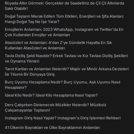
Rüyada Altın Görmek: Gerçekler de Saadetiniz de Çil Çil Altınlarda
Saklı Olabilir!
Doğal Taşların Merak Edilen Tüm Etkileri, Enerjileri ve Şifa Alanları:
Hangi Doğal Taş Ne İşe Yarar?
Emojilerin Anlamları: 2023 WhatsApp, Instagram ve Twitter'da En
Çok Kullanılan Emojiler ve Anlamları
Atasözleri ve Anlamları: A'dan Z'ye Gündelik Hayatta En Sık
Kullanılan Atasözleri ve Anlamları
Tavla Diziliş Şekli Nasıldır? Erkek Tavlası ve Kız Tavlası Diziliş Şekilleri
ve Oynama Yönleri
Tarot Kartları ve Anlamları Nelerdir? Majör ve Minör Arkana Desteleri
İle Tılsımlı Bir Dünyaya Giriş
Burç Uyumu Hesaplama Nedir? Burç Uyumu, Aşk Uyumu Nasıl
Hesaplanır?
İdeal Kilo Nedir? İdeal Kilo Hesaplama Nasıl Yapılır?
Ders Çalışırken Dinlenecek Müzikler Nelerdir? Müziksiz
Çalışamayanlar Toplanın!
Instagram Giriş Nasıl Yapılır? Instagram'a Giriş İşlemleri Rehberi
41 Ülkenin Bayrakları ve Ülke Bayraklarının Anlamları