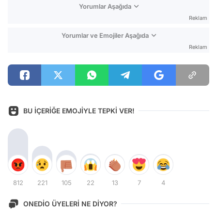
Yorumlar Aşağıda
Reklam
Yorumlar ve Emojiler Aşağıda
Reklam
BU İÇERİĞE EMOJİYLE TEPKİ VER!
812
221
105
22
13
7
4
ONEDİO ÜYELERİ NE DİYOR?