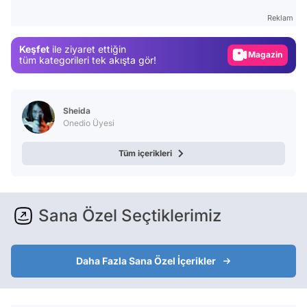
Test
Reklam
Gündem
Keşfet
ile ziyaret ettiğin
Magazin
tüm kategorileri tek akışta gör!
Video
Test
Sheida
Onedio Üyesi
Tüm içerikleri
Sana Özel Seçtiklerimiz
Daha Fazla Sana Özel İçerikler