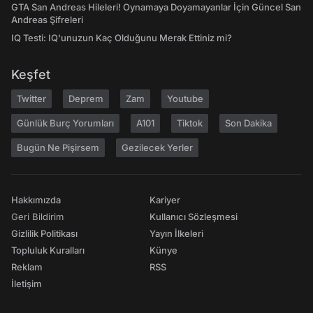
GTA San Andreas Hileleri! Oynamaya Doyamayanlar İçin Güncel San
Andreas Şifreleri
IQ Testi: IQ'unuzun Kaç Olduğunu Merak Ettiniz mi?
Keşfet
Twitter
Deprem
Zam
Youtube
Günlük Burç Yorumları
A101
Tiktok
Son Dakika
Bugün Ne Pişirsem
Gezilecek Yerler
Hakkımızda
Kariyer
Geri Bildirim
Kullanıcı Sözleşmesi
Gizlilik Politikası
Yayın İlkeleri
Topluluk Kuralları
Künye
Reklam
RSS
İletişim