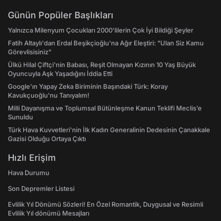
Günün Popüler Başlıkları
Yalnızca Milenyum Çocukları 2000'lilerin Çok İyi Bildiği Şeyler
Fatih Altaylı'dan Erdal Beşikçioğlu'na Ağır Eleştiri: "Ulan Siz Kamu
Görevlisisiniz"
Ülkü Hilal Çiftçi'nin Babası, Reşit Olmayan Kızının 10 Yaş Büyük
Oyuncuyla Aşk Yaşadığını İddia Etti
Google'ın Yapay Zeka Biriminin Başındaki Türk: Koray
Kavukçuoğlu'nu Tanıyalım!
Milli Dayanışma ve Toplumsal Bütünleşme Kanun Teklifi Meclis’e
Sunuldu
Türk Hava Kuvvetleri'nin İlk Kadın Generalinin Dedesinin Çanakkale
Gazisi Olduğu Ortaya Çıktı
Hızlı Erişim
Hava Durumu
Son Depremler Listesi
Evlilik Yıl Dönümü Sözleri! En Özel Romantik, Duygusal ve Resimli
Evlilik Yıl dönümü Mesajları