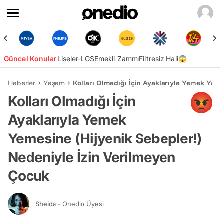
Güncel Konular
Liseler-LGS
Emekli Zammı
Filtresiz Hali😱
Haberler
Yaşam
Kolları Olmadığı İçin Ayaklarıyla Yemek Ye
Kolları Olmadığı İçin
Ayaklarıyla Yemek
Yemesine (Hijyenik Sebepler!)
Nedeniyle İzin Verilmeyen
Çocuk
Sheida
- Onedio Üyesi