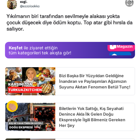
Video
Test
Gündem
Magazin
Keşfet
ile ziyaret ettiğin
Video
tüm kategorileri tek akışta gör!
Test
Bizi Başka Bir Yüzyıldan Geldiğine
İnandıran ve Paylaşımları Ağzımızın
Suyunu Akıtan Fenomen Betül Tunç!
Biletlerin Yok Sattığı, Kış Seyahati
Denince Akla İlk Gelen Doğu
Ekspresiyle İlgili Bilmeniz Gereken
Her Şey