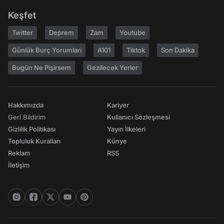
Keşfet
Twitter
Deprem
Zam
Youtube
Günlük Burç Yorumları
A101
Tiktok
Son Dakika
Bugün Ne Pişirsem
Gezilecek Yerler
Hakkımızda
Kariyer
Geri Bildirim
Kullanıcı Sözleşmesi
Gizlilik Politikası
Yayın İlkeleri
Topluluk Kuralları
Künye
Reklam
RSS
İletişim