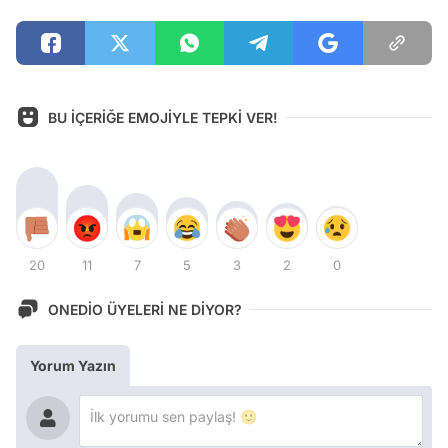
BU İÇERİĞE EMOJİYLE TEPKİ VER!
20
11
7
5
3
2
0
ONEDİO ÜYELERİ NE DİYOR?
Yorum Yazın