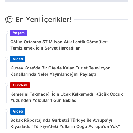
En Yeni İçerikler!
Yaşam
Çölün Ortasına 57 Milyon Atık Lastik Gömdüler:
Temizlemek İçin Servet Harcadılar
Video
Kuzey Kore'de Bir Otelde Kalan Turist Televizyon
Kanallarında Neler Yayınlandığını Paylaştı
Gündem
Kemerini Takmadığı İçin Uçak Kalkamadı: Küçük Çocuk
Yüzünden Yolcular 1 Gün Bekledi
Video
Sokak Röportajında Gurbetçi Türkiye ile Avrupa'yı
Kıyasladı: "Türkiye’deki Yolların Çoğu Avrupa’da Yok"