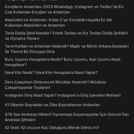
Emojilerin Anlamları: 2023 WhatsApp, Instagram ve Twitter'da En
Çok Kullanılan Emojiler ve Anlamları
Atasözleri ve Anlamları: A'dan Z'ye Gündelik Hayatta En Sık
Kullanılan Atasözleri ve Anlamları
Tavla Diziliş Şekli Nasıldır? Erkek Tavlası ve Kız Tavlası Diziliş Şekilleri
ve Oynama Yönleri
Tarot Kartları ve Anlamları Nelerdir? Majör ve Minör Arkana Desteleri
İle Tılsımlı Bir Dünyaya Giriş
Burç Uyumu Hesaplama Nedir? Burç Uyumu, Aşk Uyumu Nasıl
Hesaplanır?
İdeal Kilo Nedir? İdeal Kilo Hesaplama Nasıl Yapılır?
Ders Çalışırken Dinlenecek Müzikler Nelerdir? Müziksiz
Çalışamayanlar Toplanın!
Instagram Giriş Nasıl Yapılır? Instagram'a Giriş İşlemleri Rehberi
41 Ülkenin Bayrakları ve Ülke Bayraklarının Anlamları
GTA San Andreas Hileleri! Oynamaya Doyamayanlar İçin Güncel San
Andreas Şifreleri
IQ Testi: IQ'unuzun Kaç Olduğunu Merak Ettiniz mi?