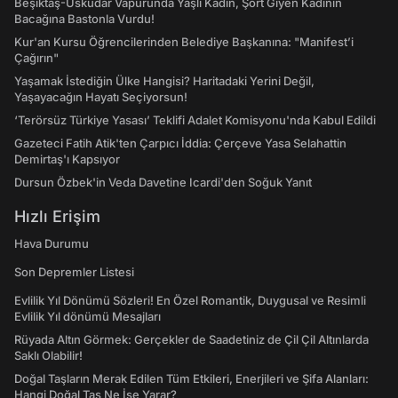
Beşiktaş-Üsküdar Vapurunda Yaşlı Kadın, Şort Giyen Kadının
Bacağına Bastonla Vurdu!
Kur'an Kursu Öğrencilerinden Belediye Başkanına: "Manifest’i
Çağırın"
Yaşamak İstediğin Ülke Hangisi? Haritadaki Yerini Değil,
Yaşayacağın Hayatı Seçiyorsun!
‘Terörsüz Türkiye Yasası’ Teklifi Adalet Komisyonu'nda Kabul Edildi
Gazeteci Fatih Atik'ten Çarpıcı İddia: Çerçeve Yasa Selahattin
Demirtaş'ı Kapsıyor
Dursun Özbek'in Veda Davetine Icardi'den Soğuk Yanıt
Hızlı Erişim
Hava Durumu
Son Depremler Listesi
Evlilik Yıl Dönümü Sözleri! En Özel Romantik, Duygusal ve Resimli
Evlilik Yıl dönümü Mesajları
Rüyada Altın Görmek: Gerçekler de Saadetiniz de Çil Çil Altınlarda
Saklı Olabilir!
Doğal Taşların Merak Edilen Tüm Etkileri, Enerjileri ve Şifa Alanları:
Hangi Doğal Taş Ne İşe Yarar?