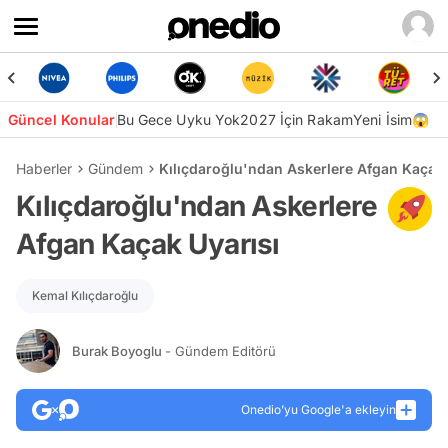
Güncel Konular
Bu Gece Uyku Yok
2027 İçin Rakam
Yeni İsim😱
Haberler
Gündem
Kılıçdaroğlu'ndan Askerlere Afgan Kaçak 
Kılıçdaroğlu'ndan Askerlere
Afgan Kaçak Uyarısı
Kemal Kılıçdaroğlu
Burak Boyoglu
- Gündem Editörü
Onedio’yu Google'a ekleyin