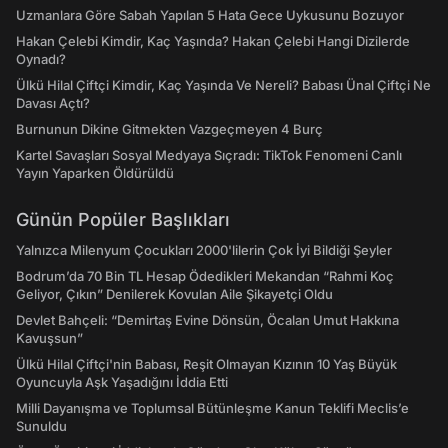
Uzmanlara Göre Sabah Yapılan 5 Hata Gece Uykusunu Bozuyor
Hakan Çelebi Kimdir, Kaç Yaşında? Hakan Çelebi Hangi Dizilerde
Oynadı?
Ülkü Hilal Çiftçi Kimdir, Kaç Yaşında Ve Nereli? Babası Ünal Çiftçi Ne
Davası Açtı?
Burnunun Dikine Gitmekten Vazgeçmeyen 4 Burç
Kartel Savaşları Sosyal Medyaya Sıçradı: TikTok Fenomeni Canlı
Yayın Yaparken Öldürüldü
Günün Popüler Başlıkları
Yalnızca Milenyum Çocukları 2000'lilerin Çok İyi Bildiği Şeyler
Bodrum’da 70 Bin TL Hesap Ödedikleri Mekandan “Rahmi Koç
Geliyor, Çıkın” Denilerek Kovulan Aile Şikayetçi Oldu
Devlet Bahçeli: “Demirtaş Evine Dönsün, Öcalan Umut Hakkına
Kavuşsun”
Ülkü Hilal Çiftçi'nin Babası, Reşit Olmayan Kızının 10 Yaş Büyük
Oyuncuyla Aşk Yaşadığını İddia Etti
Milli Dayanışma ve Toplumsal Bütünleşme Kanun Teklifi Meclis’e
Sunuldu