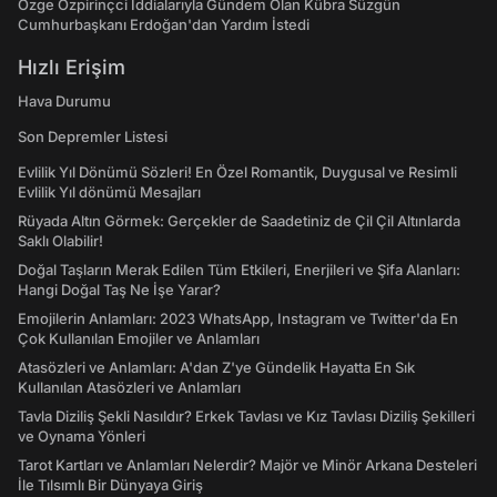
Özge Özpirinçci İddialarıyla Gündem Olan Kübra Süzgün
Cumhurbaşkanı Erdoğan'dan Yardım İstedi
Hızlı Erişim
Hava Durumu
Son Depremler Listesi
Evlilik Yıl Dönümü Sözleri! En Özel Romantik, Duygusal ve Resimli
Evlilik Yıl dönümü Mesajları
Rüyada Altın Görmek: Gerçekler de Saadetiniz de Çil Çil Altınlarda
Saklı Olabilir!
Doğal Taşların Merak Edilen Tüm Etkileri, Enerjileri ve Şifa Alanları:
Hangi Doğal Taş Ne İşe Yarar?
Emojilerin Anlamları: 2023 WhatsApp, Instagram ve Twitter'da En
Çok Kullanılan Emojiler ve Anlamları
Atasözleri ve Anlamları: A'dan Z'ye Gündelik Hayatta En Sık
Kullanılan Atasözleri ve Anlamları
Tavla Diziliş Şekli Nasıldır? Erkek Tavlası ve Kız Tavlası Diziliş Şekilleri
ve Oynama Yönleri
Tarot Kartları ve Anlamları Nelerdir? Majör ve Minör Arkana Desteleri
İle Tılsımlı Bir Dünyaya Giriş