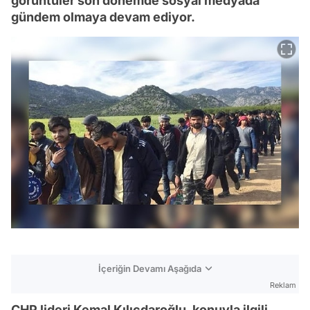
görüntüler son dönemde sosyal medyada
gündem olmaya devam ediyor.
İçeriğin Devamı Aşağıda
Reklam
CHP lideri Kemal Kılıçdaroğlu, konuyla ilgili