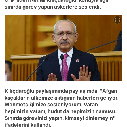
sınırda görev yapan askerlere seslendi.
Kılıçdaroğlu paylaşımında paylaşımda, "Afgan
kaçakların ülkemize aktığının haberleri geliyor.
Mehmetçiğimize sesleniyorum. Vatan
hepimizin vatanı, hudut da hepimizin namusu.
Sınırda görevinizi yapın, kimseyi dinlemeyin"
ifadelerini kullandı.