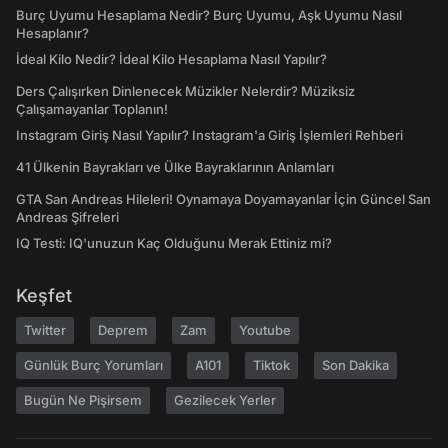
Burç Uyumu Hesaplama Nedir? Burç Uyumu, Aşk Uyumu Nasıl
Hesaplanır?
İdeal Kilo Nedir? İdeal Kilo Hesaplama Nasıl Yapılır?
Ders Çalışırken Dinlenecek Müzikler Nelerdir? Müziksiz
Çalışamayanlar Toplanın!
Instagram Giriş Nasıl Yapılır? Instagram'a Giriş İşlemleri Rehberi
41 Ülkenin Bayrakları ve Ülke Bayraklarının Anlamları
GTA San Andreas Hileleri! Oynamaya Doyamayanlar İçin Güncel San
Andreas Şifreleri
IQ Testi: IQ'unuzun Kaç Olduğunu Merak Ettiniz mi?
Keşfet
Twitter
Deprem
Zam
Youtube
Günlük Burç Yorumları
A101
Tiktok
Son Dakika
Bugün Ne Pişirsem
Gezilecek Yerler