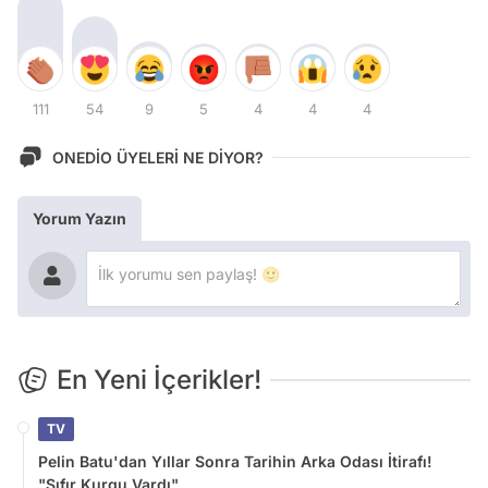
111
54
9
5
4
4
4
ONEDİO ÜYELERİ NE DİYOR?
Yorum Yazın
En Yeni İçerikler!
TV
Pelin Batu'dan Yıllar Sonra Tarihin Arka Odası İtirafı!
"Sıfır Kurgu Vardı"