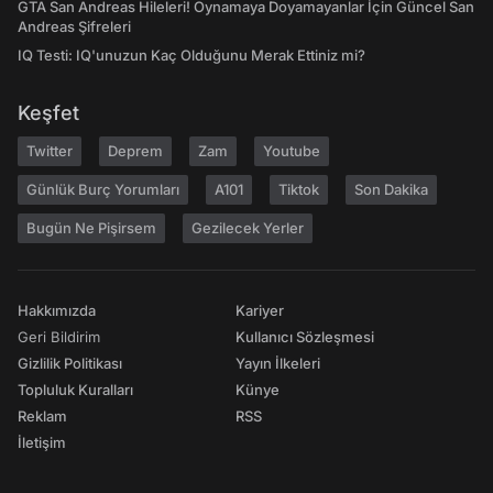
GTA San Andreas Hileleri! Oynamaya Doyamayanlar İçin Güncel San
Andreas Şifreleri
IQ Testi: IQ'unuzun Kaç Olduğunu Merak Ettiniz mi?
Keşfet
Twitter
Deprem
Zam
Youtube
Günlük Burç Yorumları
A101
Tiktok
Son Dakika
Bugün Ne Pişirsem
Gezilecek Yerler
Hakkımızda
Kariyer
Geri Bildirim
Kullanıcı Sözleşmesi
Gizlilik Politikası
Yayın İlkeleri
Topluluk Kuralları
Künye
Reklam
RSS
İletişim