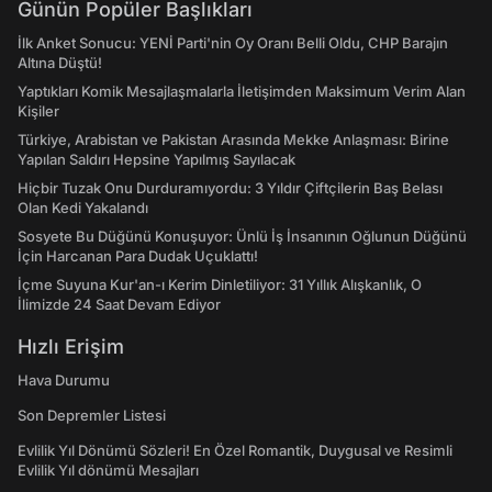
Günün Popüler Başlıkları
İlk Anket Sonucu: YENİ Parti'nin Oy Oranı Belli Oldu, CHP Barajın
Altına Düştü!
Yaptıkları Komik Mesajlaşmalarla İletişimden Maksimum Verim Alan
Kişiler
Türkiye, Arabistan ve Pakistan Arasında Mekke Anlaşması: Birine
Yapılan Saldırı Hepsine Yapılmış Sayılacak
Hiçbir Tuzak Onu Durduramıyordu: 3 Yıldır Çiftçilerin Baş Belası
Olan Kedi Yakalandı
Sosyete Bu Düğünü Konuşuyor: Ünlü İş İnsanının Oğlunun Düğünü
İçin Harcanan Para Dudak Uçuklattı!
İçme Suyuna Kur'an-ı Kerim Dinletiliyor: 31 Yıllık Alışkanlık, O
İlimizde 24 Saat Devam Ediyor
Hızlı Erişim
Hava Durumu
Son Depremler Listesi
Evlilik Yıl Dönümü Sözleri! En Özel Romantik, Duygusal ve Resimli
Evlilik Yıl dönümü Mesajları