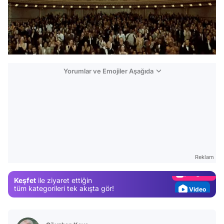
Yorumlar ve Emojiler Aşağıda
Video
Test
Gündem
Reklam
Magazin
Keşfet
ile ziyaret ettiğin
Video
tüm kategorileri tek akışta gör!
Test