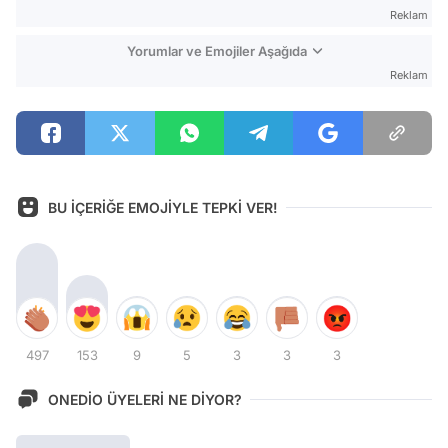
Reklam
Yorumlar ve Emojiler Aşağıda
Reklam
BU İÇERİĞE EMOJİYLE TEPKİ VER!
497
153
9
5
3
3
3
ONEDİO ÜYELERİ NE DİYOR?