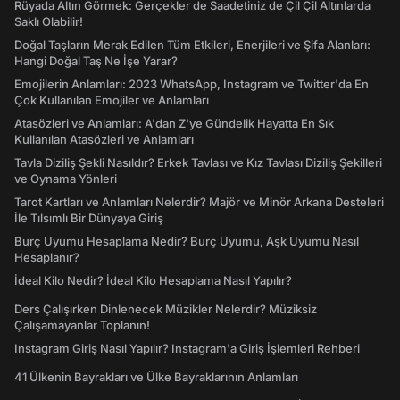
Rüyada Altın Görmek: Gerçekler de Saadetiniz de Çil Çil Altınlarda
Saklı Olabilir!
Doğal Taşların Merak Edilen Tüm Etkileri, Enerjileri ve Şifa Alanları:
Hangi Doğal Taş Ne İşe Yarar?
Emojilerin Anlamları: 2023 WhatsApp, Instagram ve Twitter'da En
Çok Kullanılan Emojiler ve Anlamları
Atasözleri ve Anlamları: A'dan Z'ye Gündelik Hayatta En Sık
Kullanılan Atasözleri ve Anlamları
Tavla Diziliş Şekli Nasıldır? Erkek Tavlası ve Kız Tavlası Diziliş Şekilleri
ve Oynama Yönleri
Tarot Kartları ve Anlamları Nelerdir? Majör ve Minör Arkana Desteleri
İle Tılsımlı Bir Dünyaya Giriş
Burç Uyumu Hesaplama Nedir? Burç Uyumu, Aşk Uyumu Nasıl
Hesaplanır?
İdeal Kilo Nedir? İdeal Kilo Hesaplama Nasıl Yapılır?
Ders Çalışırken Dinlenecek Müzikler Nelerdir? Müziksiz
Çalışamayanlar Toplanın!
Instagram Giriş Nasıl Yapılır? Instagram'a Giriş İşlemleri Rehberi
41 Ülkenin Bayrakları ve Ülke Bayraklarının Anlamları