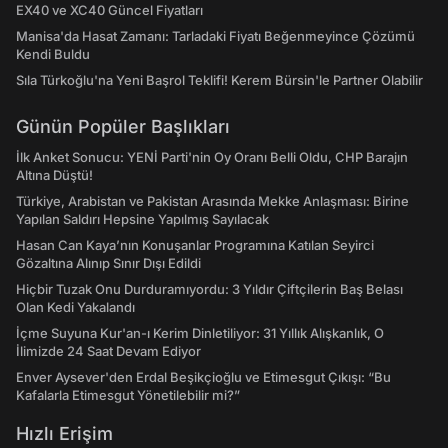
EX40 ve XC40 Güncel Fiyatları
Manisa'da Hasat Zamanı: Tarladaki Fiyatı Beğenmeyince Çözümü
Kendi Buldu
Sıla Türkoğlu'na Yeni Başrol Teklifi! Kerem Bürsin'le Partner Olabilir
Günün Popüler Başlıkları
İlk Anket Sonucu: YENİ Parti'nin Oy Oranı Belli Oldu, CHP Barajın
Altına Düştü!
Türkiye, Arabistan ve Pakistan Arasında Mekke Anlaşması: Birine
Yapılan Saldırı Hepsine Yapılmış Sayılacak
Hasan Can Kaya’nın Konuşanlar Programına Katılan Seyirci
Gözaltına Alınıp Sınır Dışı Edildi
Hiçbir Tuzak Onu Durduramıyordu: 3 Yıldır Çiftçilerin Baş Belası
Olan Kedi Yakalandı
İçme Suyuna Kur'an-ı Kerim Dinletiliyor: 31 Yıllık Alışkanlık, O
İlimizde 24 Saat Devam Ediyor
Enver Aysever'den Erdal Beşikçioğlu ve Etimesgut Çıkışı: “Bu
Kafalarla Etimesgut Yönetilebilir mi?”
Hızlı Erişim