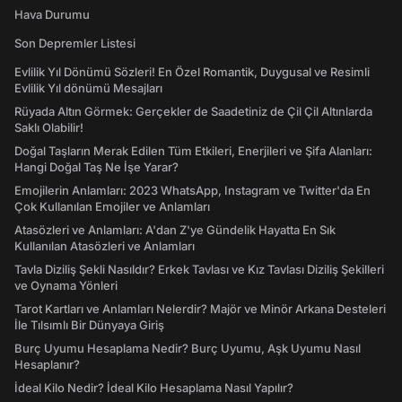
Hava Durumu
Son Depremler Listesi
Evlilik Yıl Dönümü Sözleri! En Özel Romantik, Duygusal ve Resimli
Evlilik Yıl dönümü Mesajları
Rüyada Altın Görmek: Gerçekler de Saadetiniz de Çil Çil Altınlarda
Saklı Olabilir!
Doğal Taşların Merak Edilen Tüm Etkileri, Enerjileri ve Şifa Alanları:
Hangi Doğal Taş Ne İşe Yarar?
Emojilerin Anlamları: 2023 WhatsApp, Instagram ve Twitter'da En
Çok Kullanılan Emojiler ve Anlamları
Atasözleri ve Anlamları: A'dan Z'ye Gündelik Hayatta En Sık
Kullanılan Atasözleri ve Anlamları
Tavla Diziliş Şekli Nasıldır? Erkek Tavlası ve Kız Tavlası Diziliş Şekilleri
ve Oynama Yönleri
Tarot Kartları ve Anlamları Nelerdir? Majör ve Minör Arkana Desteleri
İle Tılsımlı Bir Dünyaya Giriş
Burç Uyumu Hesaplama Nedir? Burç Uyumu, Aşk Uyumu Nasıl
Hesaplanır?
İdeal Kilo Nedir? İdeal Kilo Hesaplama Nasıl Yapılır?