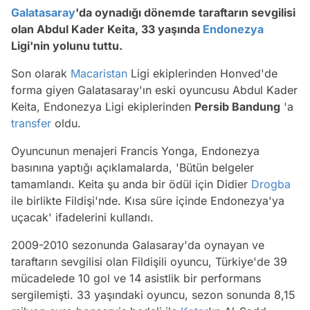
Galatasaray
'da oynadığı dönemde taraftarın sevgilisi
olan Abdul Kader Keita, 33 yaşında
Endonezya
Ligi'nin yolunu tuttu.
Son olarak
Macaristan
Ligi ekiplerinden Honved'de
forma giyen Galatasaray'ın eski oyuncusu Abdul Kader
Keita, Endonezya Ligi ekiplerinden
Persib Bandung
'a
transfer
oldu.
Oyuncunun menajeri Francis Yonga, Endonezya
basınına yaptığı açıklamalarda, 'Bütün belgeler
tamamlandı. Keita şu anda bir ödül için Didier
Drogba
ile birlikte Fildişi'nde. Kısa süre içinde Endonezya'ya
uçacak' ifadelerini kullandı.
2009-2010 sezonunda Galasaray'da oynayan ve
taraftarın sevgilisi olan Fildişili oyuncu, Türkiye'de 39
mücadelede 10 gol ve 14 asistlik bir performans
sergilemişti. 33 yaşındaki oyuncu, sezon sonunda 8,15