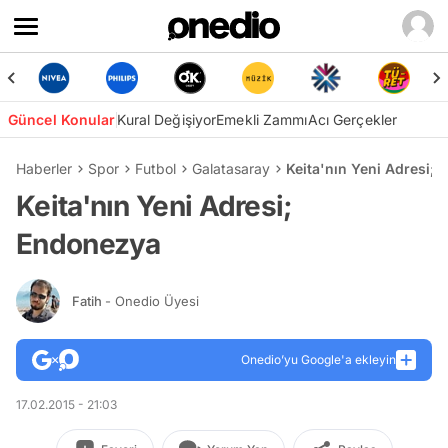
Güncel Konular
Kural Değişiyor
Emekli Zammı
Acı Gerçekler
Haberler
Spor
Futbol
Galatasaray
Keita'nın Yeni Adresi;
Keita'nın Yeni Adresi;
Endonezya
Fatih
- Onedio Üyesi
Onedio’yu Google'a ekleyin
17.02.2015 - 21:03