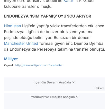
milyon euro bonservis bedeli ile
Katar
'ın Al-Sadd
kulübüne transfer olmuştu.
ENDONEZYA 'İSİM YAPMIŞ' OYUNCU ARIYOR
Hindistan
Ligi'nin yaptığı yıldız transferlerden etkilenen
Endonezya Ligi'nin de benzer bir sistem yaratma
peşinde olduğu belirtiliyor. Bu sezon bir dönem
Manchester United
forması giyen Eric Djemba Djemba
da Endonezya'da Persebaya takımına transfer olmuştu.
Milliyet
Kaynak:
http://www.milliyet.com.tr/iste-keita...
İçeriğin Devamı Aşağıda
Reklam
Yorumlar ve Emojiler Aşağıda