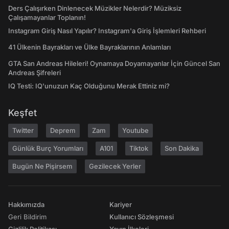
Ders Çalışırken Dinlenecek Müzikler Nelerdir? Müziksiz
Çalışamayanlar Toplanın!
Instagram Giriş Nasıl Yapılır? Instagram'a Giriş İşlemleri Rehberi
41 Ülkenin Bayrakları ve Ülke Bayraklarının Anlamları
GTA San Andreas Hileleri! Oynamaya Doyamayanlar İçin Güncel San
Andreas Şifreleri
IQ Testi: IQ'unuzun Kaç Olduğunu Merak Ettiniz mi?
Keşfet
Twitter
Deprem
Zam
Youtube
Günlük Burç Yorumları
A101
Tiktok
Son Dakika
Bugün Ne Pişirsem
Gezilecek Yerler
Hakkımızda
Kariyer
Geri Bildirim
Kullanıcı Sözleşmesi