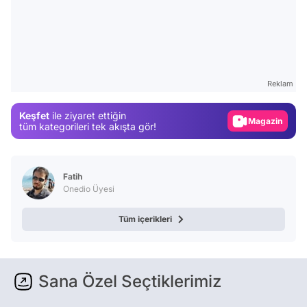
Video
Test
Reklam
Gündem
Keşfet
ile ziyaret ettiğin
Magazin
tüm kategorileri tek akışta gör!
Video
Test
Fatih
Onedio Üyesi
Tüm içerikleri
Sana Özel Seçtiklerimiz