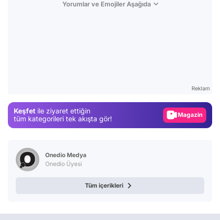
Yorumlar ve Emojiler Aşağıda
Video
Test
Reklam
Gündem
Keşfet
ile ziyaret ettiğin
Magazin
tüm kategorileri tek akışta gör!
Video
Test
Onedio Medya
Onedio Üyesi
Tüm içerikleri