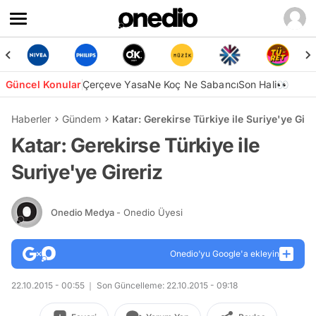
Güncel Konular
Çerçeve Yasa
Ne Koç Ne Sabancı
Son Hali👀
Haberler
Gündem
Katar: Gerekirse Türkiye ile Suriye'ye Gire
Katar: Gerekirse Türkiye ile
Suriye'ye Gireriz
Onedio Medya
- Onedio Üyesi
Onedio’yu Google'a ekleyin
22.10.2015 - 00:55
Son Güncelleme: 22.10.2015 - 09:18