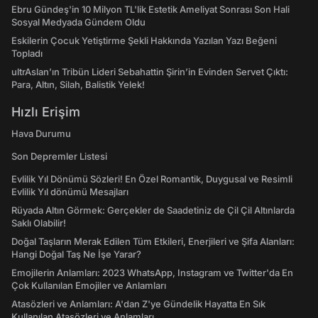
Ebru Gündeş'in 10 Milyon TL'lik Estetik Ameliyat Sonrası Son Hali
Sosyal Medyada Gündem Oldu
Eskilerin Çocuk Yetiştirme Şekli Hakkında Yazılan Yazı Beğeni
Topladı
ultrAslan’ın Tribün Lideri Sebahattin Şirin’in Evinden Servet Çıktı:
Para, Altın, Silah, Balistik Yelek!
Hızlı Erişim
Hava Durumu
Son Depremler Listesi
Evlilik Yıl Dönümü Sözleri! En Özel Romantik, Duygusal ve Resimli
Evlilik Yıl dönümü Mesajları
Rüyada Altın Görmek: Gerçekler de Saadetiniz de Çil Çil Altınlarda
Saklı Olabilir!
Doğal Taşların Merak Edilen Tüm Etkileri, Enerjileri ve Şifa Alanları:
Hangi Doğal Taş Ne İşe Yarar?
Emojilerin Anlamları: 2023 WhatsApp, Instagram ve Twitter'da En
Çok Kullanılan Emojiler ve Anlamları
Atasözleri ve Anlamları: A'dan Z'ye Gündelik Hayatta En Sık
Kullanılan Atasözleri ve Anlamları