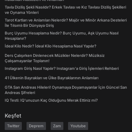
Tavla Diziliş Şekli Nasıldır? Erkek Tavlası ve Kız Tavlası Diziliş Şekilleri
ve Oynama Yönleri
Tarot Kartları ve Anlamları Nelerdir? Majör ve Minör Arkana Desteleri
İle Tılsımlı Bir Dünyaya Giriş
Burç Uyumu Hesaplama Nedir? Burç Uyumu, Aşk Uyumu Nasıl
Hesaplanır?
İdeal Kilo Nedir? İdeal Kilo Hesaplama Nasıl Yapılır?
Ders Çalışırken Dinlenecek Müzikler Nelerdir? Müziksiz
Çalışamayanlar Toplanın!
Instagram Giriş Nasıl Yapılır? Instagram'a Giriş İşlemleri Rehberi
41 Ülkenin Bayrakları ve Ülke Bayraklarının Anlamları
GTA San Andreas Hileleri! Oynamaya Doyamayanlar İçin Güncel San
Andreas Şifreleri
IQ Testi: IQ'unuzun Kaç Olduğunu Merak Ettiniz mi?
Keşfet
Twitter
Deprem
Zam
Youtube