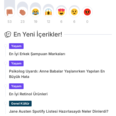
53
23
19
12
6
6
0
En Yeni İçerikler!
Yaşam
En İyi Erkek Şampuan Markaları
Yaşam
Psikolog Uyardı: Anne Babalar Yaşlanırken Yapılan En
Büyük Hata
Yaşam
En İyi Retinol Ürünleri
Genel Kültür
Jane Austen Spotify Listesi Hazırlasaydı Neler Dinlerdi?