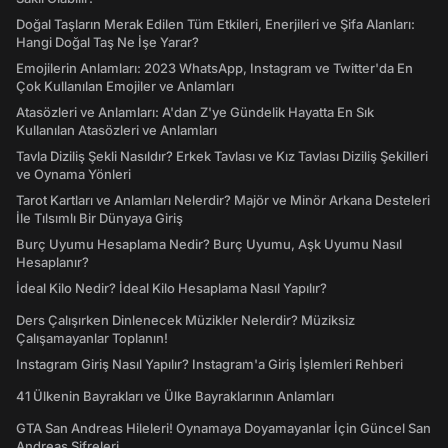
Doğal Taşların Merak Edilen Tüm Etkileri, Enerjileri ve Şifa Alanları:
Hangi Doğal Taş Ne İşe Yarar?
Emojilerin Anlamları: 2023 WhatsApp, Instagram ve Twitter'da En
Çok Kullanılan Emojiler ve Anlamları
Atasözleri ve Anlamları: A'dan Z'ye Gündelik Hayatta En Sık
Kullanılan Atasözleri ve Anlamları
Tavla Diziliş Şekli Nasıldır? Erkek Tavlası ve Kız Tavlası Diziliş Şekilleri
ve Oynama Yönleri
Tarot Kartları ve Anlamları Nelerdir? Majör ve Minör Arkana Desteleri
İle Tılsımlı Bir Dünyaya Giriş
Burç Uyumu Hesaplama Nedir? Burç Uyumu, Aşk Uyumu Nasıl
Hesaplanır?
İdeal Kilo Nedir? İdeal Kilo Hesaplama Nasıl Yapılır?
Ders Çalışırken Dinlenecek Müzikler Nelerdir? Müziksiz
Çalışamayanlar Toplanın!
Instagram Giriş Nasıl Yapılır? Instagram'a Giriş İşlemleri Rehberi
41 Ülkenin Bayrakları ve Ülke Bayraklarının Anlamları
GTA San Andreas Hileleri! Oynamaya Doyamayanlar İçin Güncel San
Andreas Şifreleri