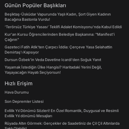
Günün Popüler Başlıkları
Beşiktaş-Üsküdar Vapurunda Yaşlı Kadın, Şort Giyen Kadının
Bacağına Bastonla Vurdu!
‘Terörsüz Türkiye Yasası’ Teklifi Adalet Komisyonu'nda Kabul Edildi
Kur'an Kursu Öğrencilerinden Belediye Başkanına: "Manifest’i
Çağırın"
Gazeteci Fatih Atik'ten Çarpıcı İddia: Çerçeve Yasa Selahattin
Demirtaş'ı Kapsıyor
Dursun Özbek'in Veda Davetine Icardi'den Soğuk Yanıt
Yaşamak İstediğin Ülke Hangisi? Haritadaki Yerini Değil,
Yaşayacağın Hayatı Seçiyorsun!
Hızlı Erişim
Hava Durumu
Son Depremler Listesi
Evlilik Yıl Dönümü Sözleri! En Özel Romantik, Duygusal ve Resimli
Evlilik Yıl dönümü Mesajları
Rüyada Altın Görmek: Gerçekler de Saadetiniz de Çil Çil Altınlarda
Saklı Olabilir!