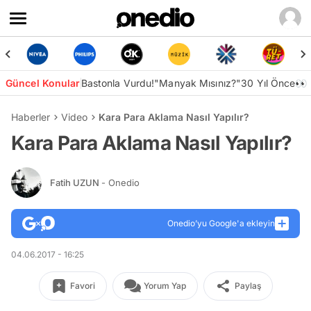
Güncel Konular
Bastonla Vurdu!
"Manyak Mısınız?"
30 Yıl Önce👀
Haberler
Video
Kara Para Aklama Nasıl Yapılır?
Kara Para Aklama Nasıl Yapılır?
Fatih UZUN
- Onedio
Onedio’yu Google'a ekleyin
04.06.2017 - 16:25
Favori
Yorum Yap
Paylaş