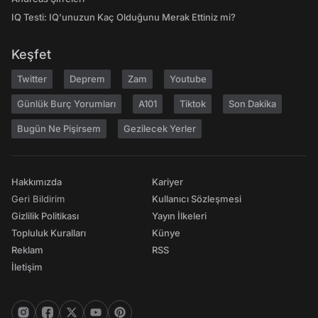
IQ Testi: IQ'unuzun Kaç Olduğunu Merak Ettiniz mi?
Keşfet
Twitter
Deprem
Zam
Youtube
Günlük Burç Yorumları
A101
Tiktok
Son Dakika
Bugün Ne Pişirsem
Gezilecek Yerler
Hakkımızda
Kariyer
Geri Bildirim
Kullanıcı Sözleşmesi
Gizlilik Politikası
Yayın İlkeleri
Topluluk Kuralları
Künye
Reklam
RSS
İletişim