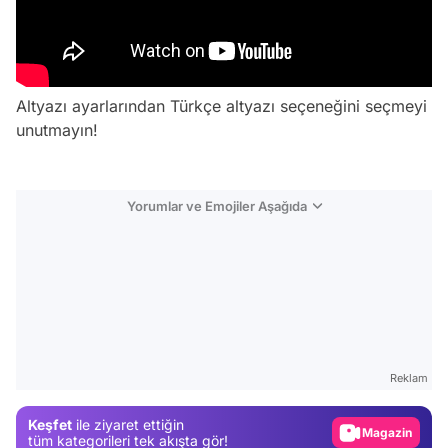
Altyazı ayarlarından Türkçe altyazı seçeneğini seçmeyi
unutmayın!
Yorumlar ve Emojiler Aşağıda
Video
Test
Reklam
Gündem
Keşfet
ile ziyaret ettiğin
Magazin
tüm kategorileri tek akışta gör!