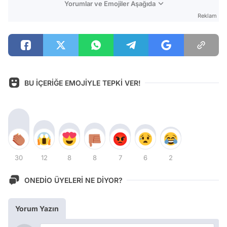
Yorumlar ve Emojiler Aşağıda
Reklam
BU İÇERİĞE EMOJİYLE TEPKİ VER!
30
12
8
8
7
6
2
ONEDİO ÜYELERİ NE DİYOR?
Yorum Yazın