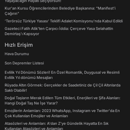
Yaşayacağın Hayatı Seçiyorsun!
Kur'an Kursu Öğrencilerinden Belediye Başkanına: "Manifest’i
Çağırın"
‘Terörsüz Türkiye Yasası’ Teklifi Adalet Komisyonu'nda Kabul Edildi
Gazeteci Fatih Atik'ten Çarpıcı İddia: Çerçeve Yasa Selahattin
Demirtaş'ı Kapsıyor
Hızlı Erişim
Hava Durumu
Son Depremler Listesi
Evlilik Yıl Dönümü Sözleri! En Özel Romantik, Duygusal ve Resimli
Evlilik Yıl dönümü Mesajları
Rüyada Altın Görmek: Gerçekler de Saadetiniz de Çil Çil Altınlarda
Saklı Olabilir!
Doğal Taşların Merak Edilen Tüm Etkileri, Enerjileri ve Şifa Alanları:
Hangi Doğal Taş Ne İşe Yarar?
Emojilerin Anlamları: 2023 WhatsApp, Instagram ve Twitter'da En
Çok Kullanılan Emojiler ve Anlamları
Atasözleri ve Anlamları: A'dan Z'ye Gündelik Hayatta En Sık
Kullanılan Atasözleri ve Anlamları