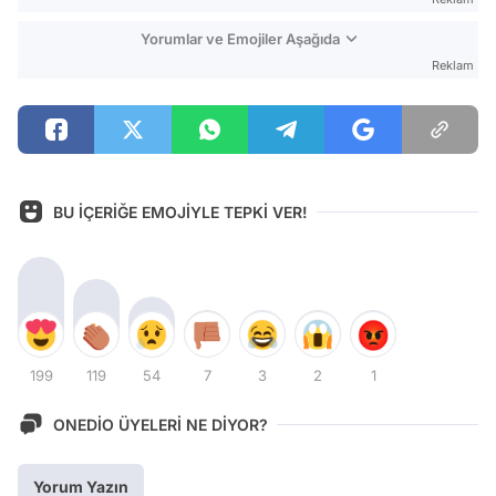
Yorumlar ve Emojiler Aşağıda
Reklam
BU İÇERİĞE EMOJİYLE TEPKİ VER!
199
119
54
7
3
2
1
ONEDİO ÜYELERİ NE DİYOR?
Yorum Yazın