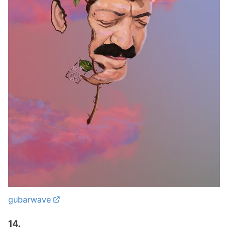
gubarwave
14.