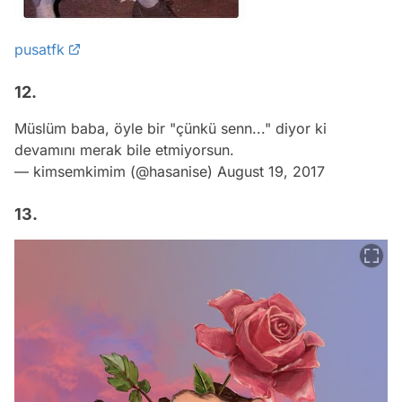
pusatfk
12.
Müslüm baba, öyle bir "çünkü senn..." diyor ki
devamını merak bile etmiyorsun.
— kimsemkimim (@hasanise)
August 19, 2017
13.