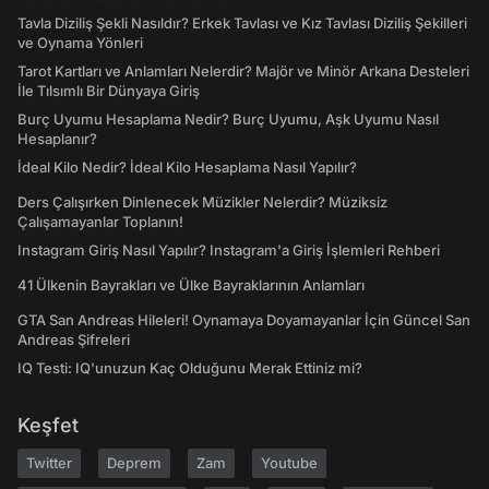
Tavla Diziliş Şekli Nasıldır? Erkek Tavlası ve Kız Tavlası Diziliş Şekilleri
ve Oynama Yönleri
Tarot Kartları ve Anlamları Nelerdir? Majör ve Minör Arkana Desteleri
İle Tılsımlı Bir Dünyaya Giriş
Burç Uyumu Hesaplama Nedir? Burç Uyumu, Aşk Uyumu Nasıl
Hesaplanır?
İdeal Kilo Nedir? İdeal Kilo Hesaplama Nasıl Yapılır?
Ders Çalışırken Dinlenecek Müzikler Nelerdir? Müziksiz
Çalışamayanlar Toplanın!
Instagram Giriş Nasıl Yapılır? Instagram'a Giriş İşlemleri Rehberi
41 Ülkenin Bayrakları ve Ülke Bayraklarının Anlamları
GTA San Andreas Hileleri! Oynamaya Doyamayanlar İçin Güncel San
Andreas Şifreleri
IQ Testi: IQ'unuzun Kaç Olduğunu Merak Ettiniz mi?
Keşfet
Twitter
Deprem
Zam
Youtube