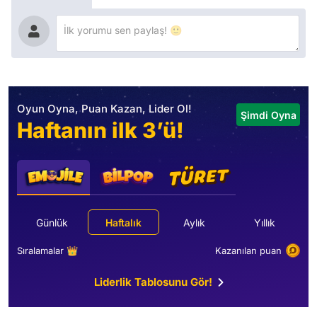
Oyun Oyna, Puan Kazan, Lider Ol!
Şimdi Oyna
Haftanın ilk 3’ü!
Günlük
Haftalık
Aylık
Yıllık
Sıralamalar 👑
Kazanılan puan
Liderlik Tablosunu Gör!