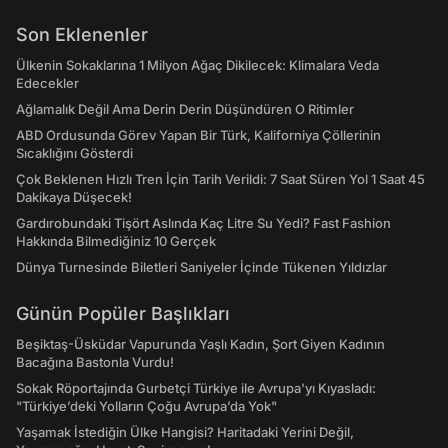
Son Eklenenler
Ülkenin Sokaklarına 1 Milyon Ağaç Dikilecek: Klimalara Veda
Edecekler
Ağlamalık Değil Ama Derin Derin Düşündüren O Ritimler
ABD Ordusunda Görev Yapan Bir Türk, Kaliforniya Çöllerinin
Sıcaklığını Gösterdi
Çok Beklenen Hızlı Tren İçin Tarih Verildi: 7 Saat Süren Yol 1 Saat 45
Dakikaya Düşecek!
Gardırobundaki Tişört Aslında Kaç Litre Su Yedi? Fast Fashion
Hakkında Bilmediğiniz 10 Gerçek
Dünya Turnesinde Biletleri Saniyeler İçinde Tükenen Yıldızlar
Günün Popüler Başlıkları
Beşiktaş-Üsküdar Vapurunda Yaşlı Kadın, Şort Giyen Kadının
Bacağına Bastonla Vurdu!
Sokak Röportajında Gurbetçi Türkiye ile Avrupa'yı Kıyasladı:
"Türkiye’deki Yolların Çoğu Avrupa’da Yok"
Yaşamak İstediğin Ülke Hangisi? Haritadaki Yerini Değil,