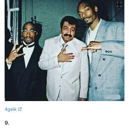
4geik
9.