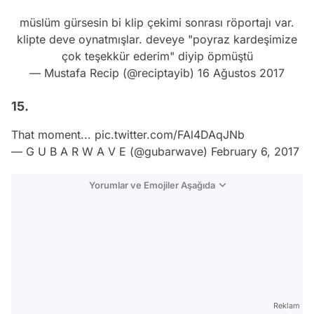
müslüm gürsesin bi klip çekimi sonrası röportajı var.
klipte deve oynatmışlar. deveye "poyraz kardeşimize
çok teşekkür ederim" diyip öpmüştü
— Mustafa Recip (@reciptayib)
16 Ağustos 2017
15.
That moment...
pic.twitter.com/FAl4DAqJNb
— G U B A R W A V E (@gubarwave)
February 6, 2017
Yorumlar ve Emojiler Aşağıda
Video
Test
Gündem
Magazin
Reklam