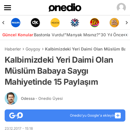
Güncel Konular
Bastonla Vurdu!
"Manyak Mısınız?"
30 Yıl Önce👀
Haberler
Goygoy
Kalbimizdeki Yeri Daimi Olan Müslüm Bab
Kalbimizdeki Yeri Daimi Olan
Müslüm Babaya Saygı
Mahiyetinde 15 Paylaşım
Odessa
- Onedio Üyesi
Onedio’yu Google'a ekleyin
23.12.2017 - 15:18