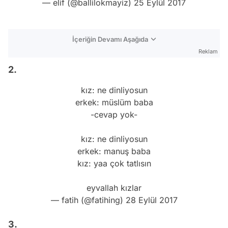
— elif (@ballilokmayiz)
25 Eylül 2017
İçeriğin Devamı Aşağıda
Reklam
2.
kız: ne dinliyosun
erkek: müslüm baba
-cevap yok-
kız: ne dinliyosun
erkek: manuş baba
kız: yaa çok tatlısın
eyvallah kızlar
— fatih (@fatihing)
28 Eylül 2017
3.