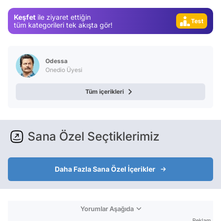
Video
Keşfet
ile ziyaret ettiğin
Test
tüm kategorileri tek akışta gör!
Odessa
Onedio Üyesi
Tüm içerikleri
Sana Özel Seçtiklerimiz
Daha Fazla Sana Özel İçerikler
Yorumlar Aşağıda
Reklam