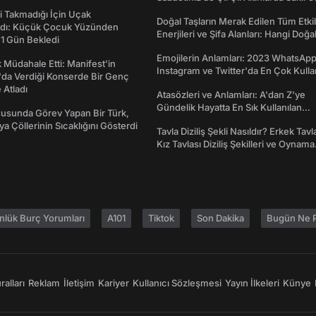
 Takmadığı İçin Uçak
Doğal Taşların Merak Edilen Tüm Etkil
dı: Küçük Çocuk Yüzünden
Enerjileri ve Şifa Alanları: Hangi Doğa
 1 Gün Bekledi
Ne İşe Yarar?
Emojilerin Anlamları: 2023 WhatsApp
 Müdahale Etti: Manifest'in
Instagram ve Twitter'da En Çok Kulla
da Verdiği Konserde Bir Genç
Emojiler ve Anlamları
Atladı
Atasözleri ve Anlamları: A'dan Z'ye
Gündelik Hayatta En Sık Kullanılan
usunda Görev Yapan Bir Türk,
Atasözleri ve Anlamları
ya Çöllerinin Sıcaklığını Gösterdi
Tavla Diziliş Şekli Nasıldır? Erkek Tavl
Kız Tavlası Diziliş Şekilleri ve Oynama
Yönleri
nlük Burç Yorumları
A101
Tiktok
Son Dakika
Bugün Ne P
alları
Reklam
İletişim
Kariyer
Kullanıcı Sözleşmesi
Yayın İlkeleri
Künye