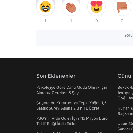
1
1
0
0
Yoru
Son Eklenenler
Günün
Psikolojiye Göre Daha Mutlu Olmak İçin
Sokak Rö
Almanız Gereken 5 Şey
Avrupa'y
Çoğu Av
Çeşme'de Kumrucuya Tepki Yağdı! 1,5
Saatlik Süreyi Aşana 2 Bin TL Ücret
Kur'an 
Başkanın
PSG’nin Arda Güler İçin 115 Milyon Euro
Teklif Ettiği İddia Edildi
Uzun Sü
Şarkıcı 