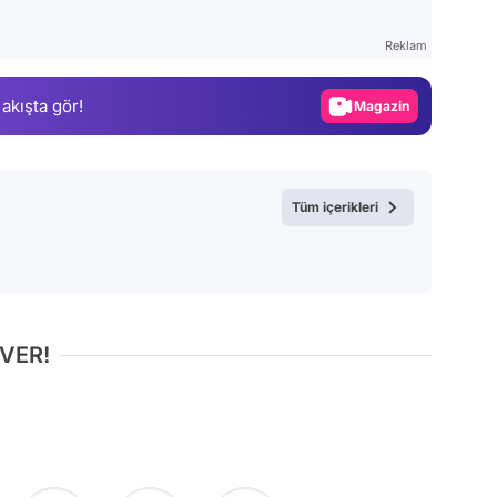
Test
Reklam
Gündem
 akışta gör!
Magazin
Video
Test
Tüm içerikleri
 VER!