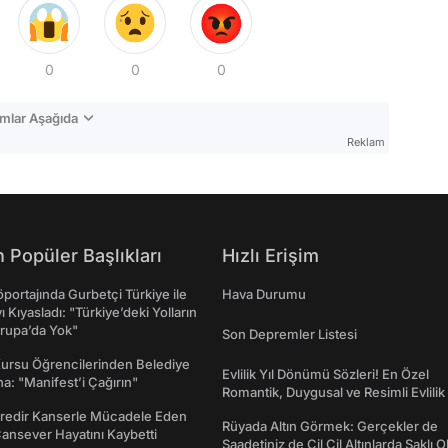
0
0
0
mlar Aşağıda
Reklam
 Popüler Başlıkları
Hızlı Erişim
portajında Gurbetçi Türkiye ile
Hava Durumu
ı Kıyasladı: "Türkiye’deki Yolların
rupa’da Yok"
Son Depremler Listesi
Kursu Öğrencilerinden Belediye
Evlilik Yıl Dönümü Sözleri! En Özel
a: "Manifest’i Çağırın"
Romantik, Duygusal ve Resimli Evlilik 
dönümü Mesajları
redir Kanserle Mücadele Eden
Rüyada Altın Görmek: Gerçekler de
Cansever Hayatını Kaybetti
Saadetiniz de Çil Çil Altınlarda Saklı Ol