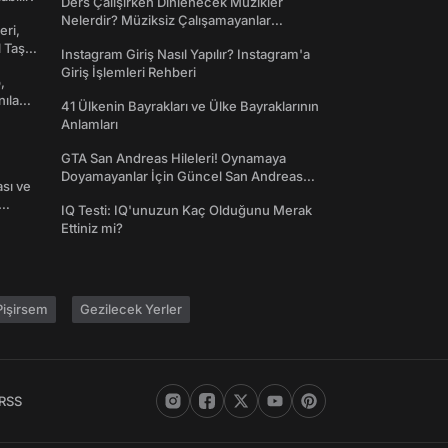
Ders Çalışırken Dinlenecek Müzikler
Nelerdir? Müziksiz Çalışamayanlar
eri,
Toplanın!
l Taş
Instagram Giriş Nasıl Yapılır? Instagram'a
Giriş İşlemleri Rehberi
,
nılan
41 Ülkenin Bayrakları ve Ülke Bayraklarının
Anlamları
GTA San Andreas Hileleri! Oynamaya
Doyamayanlar İçin Güncel San Andreas
ası ve
Şifreleri
IQ Testi: IQ'unuzun Kaç Olduğunu Merak
Ettiniz mi?
işirsem
Gezilecek Yerler
RSS