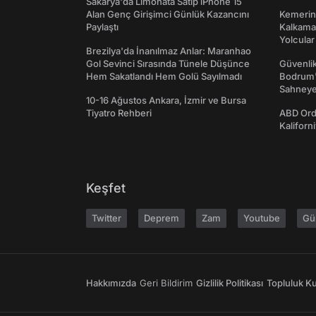
Sakarya'da Limonata Satıp iPhone 15
Alan Genç Girişimci Günlük Kazancını
Kemerini
Paylaştı
Kalkama
Yolcular
Brezilya'da İnanılmaz Anlar: Maranhao
Gol Sevinci Sırasında Tünele Düşünce
Güvenlik
Hem Sakatlandı Hem Golü Sayılmadı
Bodrum'
Sahneye 
10-16 Ağustos Ankara, İzmir ve Bursa
Tiyatro Rehberi
ABD Ord
Kaliforni
Keşfet
Twitter
Deprem
Zam
Youtube
Gü
Hakkımızda
Geri Bildirim
Gizlilik Politikası
Topluluk Kur