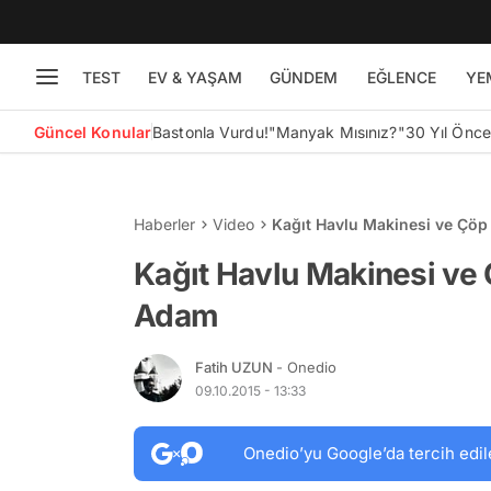
TEST
EV & YAŞAM
GÜNDEM
EĞLENCE
YE
Güncel Konular
Bastonla Vurdu!
"Manyak Mısınız?"
30 Yıl Önc
Haberler
Video
Kağıt Havlu Makinesi ve Çöp
Kağıt Havlu Makinesi ve 
Adam
Fatih UZUN
- Onedio
09.10.2015 - 13:33
Onedio’yu Google’da tercih edil