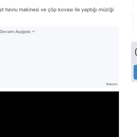
t havlu makinesi ve çöp kovası ile yaptığı müziği
n Devamı Aşağıda
Reklam