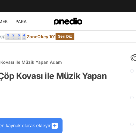
MEK
PARA
e👀
ZoneOkey 101
Seri Diz
 Kovası ile Müzik Yapan Adam
Çöp Kovası ile Müzik Yapan
en kaynak olarak ekleyin