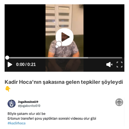
0:00
/
0:21
Kadir Hoca'nın şakasına gelen tepkiler şöyleydi
👇