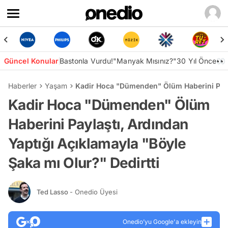
Güncel Konular
Bastonla Vurdu!
"Manyak Mısınız?"
30 Yıl Önce👀
Haberler
Yaşam
Kadir Hoca "Dümenden" Ölüm Haberini Payla
Kadir Hoca "Dümenden" Ölüm
Haberini Paylaştı, Ardından
Yaptığı Açıklamayla "Böyle
Şaka mı Olur?" Dedirtti
Ted Lasso
- Onedio Üyesi
Onedio’yu Google'a ekleyin