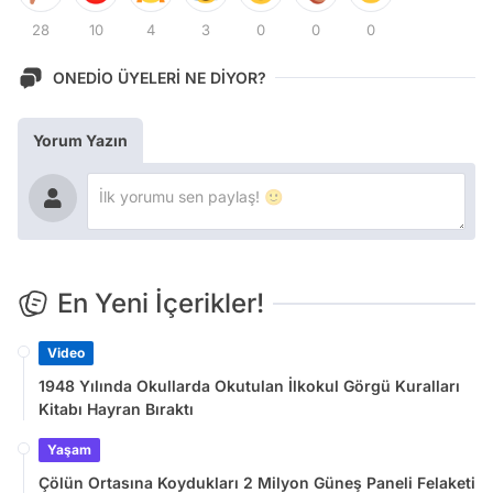
28
10
4
3
0
0
0
ONEDİO ÜYELERİ NE DİYOR?
Yorum Yazın
En Yeni İçerikler!
Video
1948 Yılında Okullarda Okutulan İlkokul Görgü Kuralları
Kitabı Hayran Bıraktı
Yaşam
Çölün Ortasına Koydukları 2 Milyon Güneş Paneli Felaketi