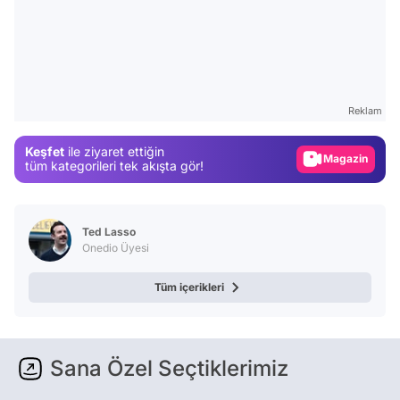
Video
Test
Gündem
Reklam
Magazin
Keşfet
ile ziyaret ettiğin
Video
tüm kategorileri tek akışta gör!
Test
Ted Lasso
Onedio Üyesi
Tüm içerikleri
Sana Özel Seçtiklerimiz