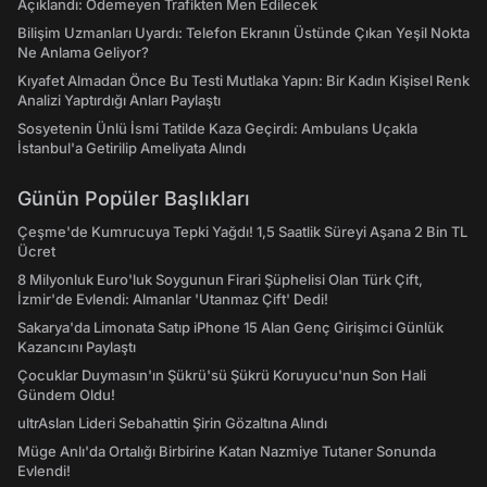
Açıklandı: Ödemeyen Trafikten Men Edilecek
Bilişim Uzmanları Uyardı: Telefon Ekranın Üstünde Çıkan Yeşil Nokta
Ne Anlama Geliyor?
Kıyafet Almadan Önce Bu Testi Mutlaka Yapın: Bir Kadın Kişisel Renk
Analizi Yaptırdığı Anları Paylaştı
Sosyetenin Ünlü İsmi Tatilde Kaza Geçirdi: Ambulans Uçakla
İstanbul'a Getirilip Ameliyata Alındı
Günün Popüler Başlıkları
Çeşme'de Kumrucuya Tepki Yağdı! 1,5 Saatlik Süreyi Aşana 2 Bin TL
Ücret
8 Milyonluk Euro'luk Soygunun Firari Şüphelisi Olan Türk Çift,
İzmir'de Evlendi: Almanlar 'Utanmaz Çift' Dedi!
Sakarya'da Limonata Satıp iPhone 15 Alan Genç Girişimci Günlük
Kazancını Paylaştı
Çocuklar Duymasın'ın Şükrü'sü Şükrü Koruyucu'nun Son Hali
Gündem Oldu!
ultrAslan Lideri Sebahattin Şirin Gözaltına Alındı
Müge Anlı'da Ortalığı Birbirine Katan Nazmiye Tutaner Sonunda
Evlendi!