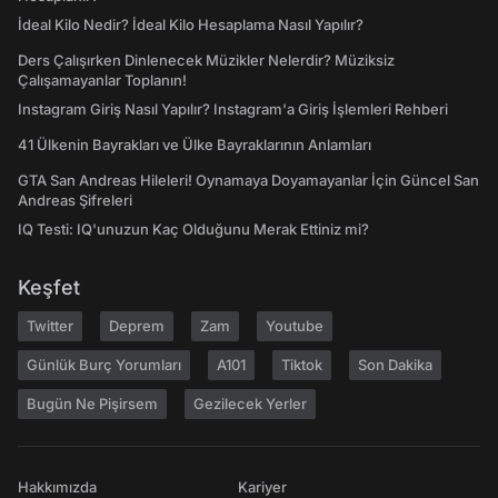
İdeal Kilo Nedir? İdeal Kilo Hesaplama Nasıl Yapılır?
Ders Çalışırken Dinlenecek Müzikler Nelerdir? Müziksiz
Çalışamayanlar Toplanın!
Instagram Giriş Nasıl Yapılır? Instagram'a Giriş İşlemleri Rehberi
41 Ülkenin Bayrakları ve Ülke Bayraklarının Anlamları
GTA San Andreas Hileleri! Oynamaya Doyamayanlar İçin Güncel San
Andreas Şifreleri
IQ Testi: IQ'unuzun Kaç Olduğunu Merak Ettiniz mi?
Keşfet
Twitter
Deprem
Zam
Youtube
Günlük Burç Yorumları
A101
Tiktok
Son Dakika
Bugün Ne Pişirsem
Gezilecek Yerler
Hakkımızda
Kariyer