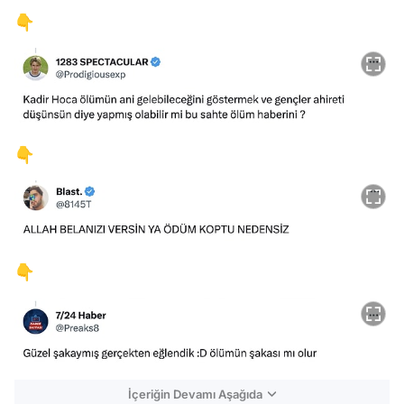
👇
👇
👇
İçeriğin Devamı Aşağıda