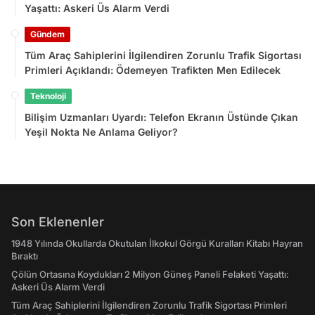
Yaşattı: Askeri Üs Alarm Verdi
Gündem
Tüm Araç Sahiplerini İlgilendiren Zorunlu Trafik Sigortası
Primleri Açıklandı: Ödemeyen Trafikten Men Edilecek
Teknoloji
Bilişim Uzmanları Uyardı: Telefon Ekranın Üstünde Çıkan
Yeşil Nokta Ne Anlama Geliyor?
Son Eklenenler
1948 Yılında Okullarda Okutulan İlkokul Görgü Kuralları Kitabı Hayran
Bıraktı
Çölün Ortasına Koydukları 2 Milyon Güneş Paneli Felaketi Yaşattı:
Askeri Üs Alarm Verdi
Tüm Araç Sahiplerini İlgilendiren Zorunlu Trafik Sigortası Primleri