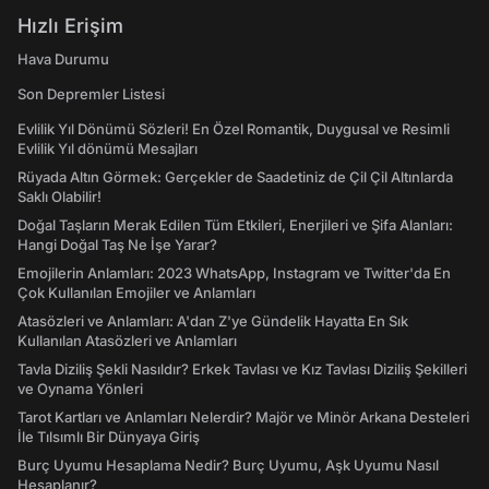
Hızlı Erişim
Hava Durumu
Son Depremler Listesi
Evlilik Yıl Dönümü Sözleri! En Özel Romantik, Duygusal ve Resimli
Evlilik Yıl dönümü Mesajları
Rüyada Altın Görmek: Gerçekler de Saadetiniz de Çil Çil Altınlarda
Saklı Olabilir!
Doğal Taşların Merak Edilen Tüm Etkileri, Enerjileri ve Şifa Alanları:
Hangi Doğal Taş Ne İşe Yarar?
Emojilerin Anlamları: 2023 WhatsApp, Instagram ve Twitter'da En
Çok Kullanılan Emojiler ve Anlamları
Atasözleri ve Anlamları: A'dan Z'ye Gündelik Hayatta En Sık
Kullanılan Atasözleri ve Anlamları
Tavla Diziliş Şekli Nasıldır? Erkek Tavlası ve Kız Tavlası Diziliş Şekilleri
ve Oynama Yönleri
Tarot Kartları ve Anlamları Nelerdir? Majör ve Minör Arkana Desteleri
İle Tılsımlı Bir Dünyaya Giriş
Burç Uyumu Hesaplama Nedir? Burç Uyumu, Aşk Uyumu Nasıl
Hesaplanır?