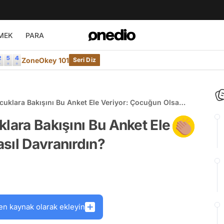
MEK
PARA
ZoneOkey 101
Seri Diz
cuklara Bakışını Bu Anket Ele Veriyor: Çocuğun Olsa
klara Bakışını Bu Anket Ele
sıl Davranırdın?
en kaynak olarak ekleyin