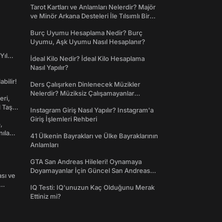
Tarot Kartları ve Anlamları Nelerdir? Majör
ve Minör Arkana Desteleri İle Tılsımlı Bir
Dünyaya Giriş
Burç Uyumu Hesaplama Nedir? Burç
Uyumu, Aşk Uyumu Nasıl Hesaplanır?
Yıl
İdeal Kilo Nedir? İdeal Kilo Hesaplama
Nasıl Yapılır?
abilir!
Ders Çalışırken Dinlenecek Müzikler
Nelerdir? Müziksiz Çalışamayanlar
eri,
Toplanın!
l Taş
Instagram Giriş Nasıl Yapılır? Instagram'a
Giriş İşlemleri Rehberi
,
nılan
41 Ülkenin Bayrakları ve Ülke Bayraklarının
Anlamları
GTA San Andreas Hileleri! Oynamaya
Doyamayanlar İçin Güncel San Andreas
ası ve
Şifreleri
IQ Testi: IQ'unuzun Kaç Olduğunu Merak
Ettiniz mi?