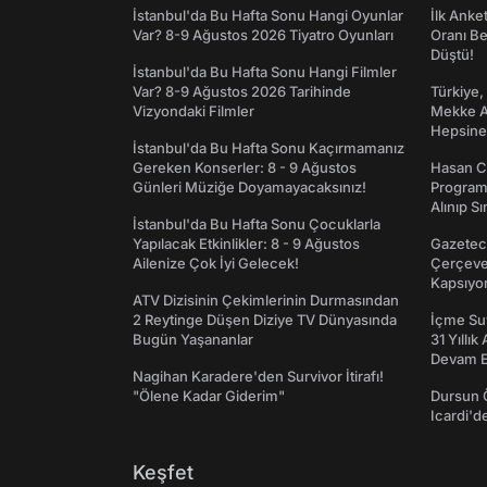
İstanbul'da Bu Hafta Sonu Hangi Oyunlar
İlk Anke
Var? 8-9 Ağustos 2026 Tiyatro Oyunları
Oranı Be
Düştü!
İstanbul'da Bu Hafta Sonu Hangi Filmler
Var? 8-9 Ağustos 2026 Tarihinde
Türkiye,
Vizyondaki Filmler
Mekke An
Hepsine 
İstanbul'da Bu Hafta Sonu Kaçırmamanız
Gereken Konserler: 8 - 9 Ağustos
Hasan C
Günleri Müziğe Doyamayacaksınız!
Programı
Alınıp Sı
İstanbul'da Bu Hafta Sonu Çocuklarla
Yapılacak Etkinlikler: 8 - 9 Ağustos
Gazeteci
Ailenize Çok İyi Gelecek!
Çerçeve 
Kapsıyo
ATV Dizisinin Çekimlerinin Durmasından
2 Reytinge Düşen Diziye TV Dünyasında
İçme Suy
Bugün Yaşananlar
31 Yıllık
Devam E
Nagihan Karadere'den Survivor İtirafı!
"Ölene Kadar Giderim"
Dursun 
Icardi'd
Keşfet