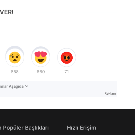
 VER!
858
660
71
mlar Aşağıda
Reklam
 Popüler Başlıkları
Hızlı Erişim