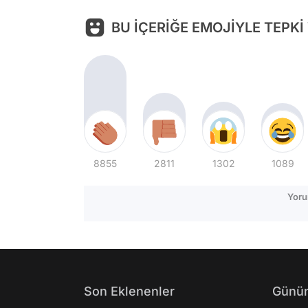
BU İÇERİĞE EMOJİYLE TEPKİ
8855
2811
1302
1089
Yoru
Son Eklenenler
Günün