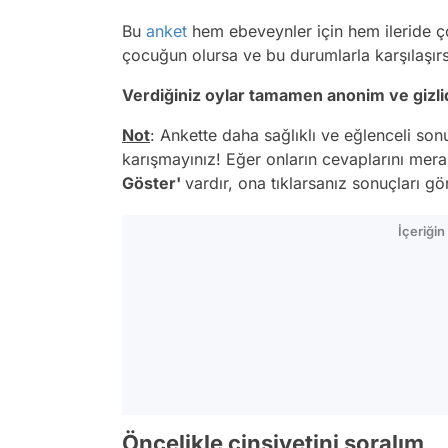
Bu
anket
hem ebeveynler için hem ileride ç
çocuğun olursa ve bu durumlarla karşılaşırs
Verdiğiniz oylar tamamen anonim ve gizlid
Not
: Ankette daha sağlıklı ve eğlenceli sonu
karışmayınız! Eğer onların cevaplarını mera
Göster'
vardır, ona tıklarsanız sonuçları gör
İçeriği
Öncelikle cinsiyetini soralım