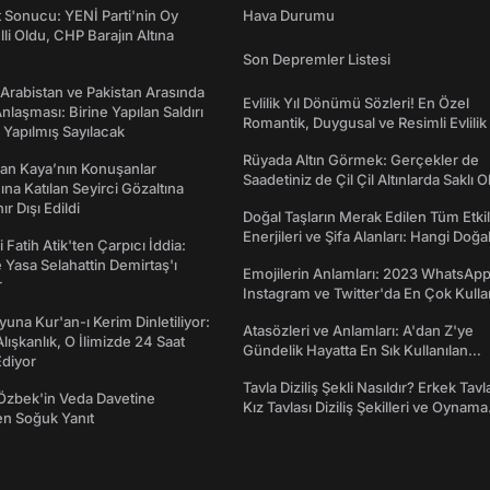
t Sonucu: YENİ Parti'nin Oy
Hava Durumu
lli Oldu, CHP Barajın Altına
Son Depremler Listesi
 Arabistan ve Pakistan Arasında
Evlilik Yıl Dönümü Sözleri! En Özel
laşması: Birine Yapılan Saldırı
Romantik, Duygusal ve Resimli Evlilik 
Yapılmış Sayılacak
dönümü Mesajları
Rüyada Altın Görmek: Gerçekler de
an Kaya’nın Konuşanlar
Saadetiniz de Çil Çil Altınlarda Saklı Ol
na Katılan Seyirci Gözaltına
nır Dışı Edildi
Doğal Taşların Merak Edilen Tüm Etkil
Enerjileri ve Şifa Alanları: Hangi Doğa
 Fatih Atik'ten Çarpıcı İddia:
Ne İşe Yarar?
Yasa Selahattin Demirtaş'ı
Emojilerin Anlamları: 2023 WhatsApp
r
Instagram ve Twitter'da En Çok Kulla
Emojiler ve Anlamları
una Kur'an-ı Kerim Dinletiliyor:
Atasözleri ve Anlamları: A'dan Z'ye
 Alışkanlık, O İlimizde 24 Saat
Gündelik Hayatta En Sık Kullanılan
diyor
Atasözleri ve Anlamları
Tavla Diziliş Şekli Nasıldır? Erkek Tavl
Özbek'in Veda Davetine
Kız Tavlası Diziliş Şekilleri ve Oynama
en Soğuk Yanıt
Yönleri