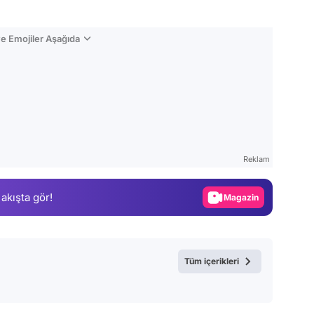
e Emojiler Aşağıda
Video
Test
Reklam
Gündem
 akışta gör!
Magazin
Video
Test
Tüm içerikleri