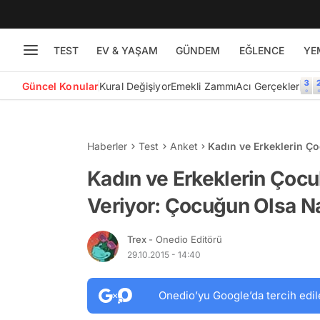
TEST
EV & YAŞAM
GÜNDEM
EĞLENCE
YE
Güncel Konular
Kural Değişiyor
Emekli Zammı
Acı Gerçekler
Haberler
Test
Anket
Kadın ve Erkeklerin Ço
Nasıl Davranırdın?
Kadın ve Erkeklerin Çocu
Veriyor: Çocuğun Olsa Na
Trex
- Onedio Editörü
29.10.2015 - 14:40
Onedio’yu Google’da tercih edil