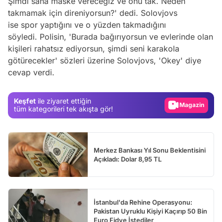
Şimdi sana maske vereceğiz ve onu tak. Neden
takmamak için direniyorsun?' dedi. Solovjovs
ise spor yaptığını ve o yüzden takmadığını
söyledi. Polisin, 'Burada bağırıyorsun ve evlerinde olan
Video
kişileri rahatsız ediyorsun, şimdi seni karakola
Test
götürecekler' sözleri üzerine Solovjovs, 'Okey' diye
cevap verdi.
Gündem
Magazin
Keşfet
ile ziyaret ettiğin
Video
tüm kategorileri tek akışta gör!
Test
Merkez Bankası Yıl Sonu Beklentisini
Açıkladı: Dolar 8,95 TL
İstanbul'da Rehine Operasyonu:
Pakistan Uyruklu Kişiyi Kaçırıp 50 Bin
Euro Fidye İstediler