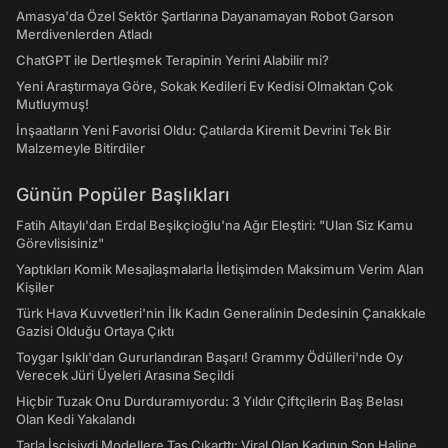
Amasya'da Özel Sektör Şartlarına Dayanamayan Robot Garson
Merdivenlerden Atladı
ChatGPT ile Dertleşmek Terapinin Yerini Alabilir mi?
Yeni Araştırmaya Göre, Sokak Kedileri Ev Kedisi Olmaktan Çok
Mutluymuş!
İnşaatların Yeni Favorisi Oldu: Çatılarda Kiremit Devrini Tek Bir
Malzemeyle Bitirdiler
Günün Popüler Başlıkları
Fatih Altaylı'dan Erdal Beşikçioğlu'na Ağır Eleştiri: "Ulan Siz Kamu
Görevlisisiniz"
Yaptıkları Komik Mesajlaşmalarla İletişimden Maksimum Verim Alan
Kişiler
Türk Hava Kuvvetleri'nin İlk Kadın Generalinin Dedesinin Çanakkale
Gazisi Olduğu Ortaya Çıktı
Toygar Işıklı'dan Gururlandıran Başarı! Grammy Ödülleri'nde Oy
Verecek Jüri Üyeleri Arasına Seçildi
Hiçbir Tuzak Onu Durduramıyordu: 3 Yıldır Çiftçilerin Baş Belası
Olan Kedi Yakalandı
Tarla İşçisiydi Modellere Taş Çıkarttı: Viral Olan Kadının Son Haline