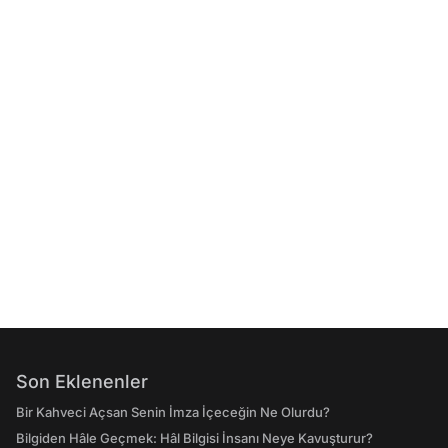
Son Eklenenler
Bir Kahveci Açsan Senin İmza İçeceğin Ne Olurdu?
Bilgiden Hâle Geçmek: Hâl Bilgisi İnsanı Neye Kavuşturur?