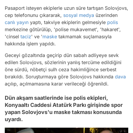
Pasaport isteyen ekiplerle uzun süre tartışan Solovjovs,
cep telefonunu çıkararak,
sosyal medya
üzerinden
canlı yayın
yaptı, takviye ekiplerin gelmesiyle
polis
merkezine götürülüp, 'polise mukavemet', 'hakaret',
'cinsel
taciz
' ve '
maske
takmamak suçlamasıyla
hakkında işlem yapıldı.
Geceyi gözaltında geçirip dün sabah adliyeye sevk
edilen Solovjovs, sözlerinin yanlış tercüme edildiğini
öne sürdü, nöbetçi sulh ceza hakimliğince serbest
bırakıldı. Soruşturmaya göre Solovjovs hakkında
dava
açılıp, açılmamasına karar verileceği öğrenildi.
Dün akşam saatlerinde ise polis ekipleri,
Konyaaltı Caddesi Atatürk Parkı girişinde spor
yapan Solovjovs'u maske takması konusunda
uyardı.