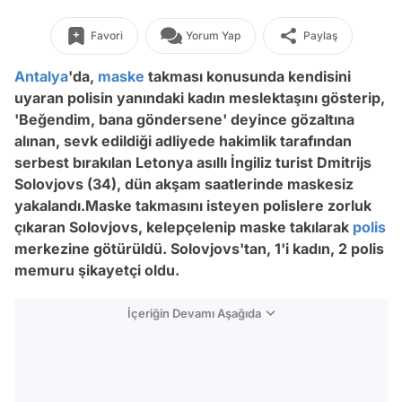
Favori
Yorum Yap
Paylaş
Antalya
'da,
maske
takması konusunda kendisini
uyaran polisin yanındaki kadın meslektaşını gösterip,
'Beğendim, bana göndersene' deyince gözaltına
alınan, sevk edildiği adliyede hakimlik tarafından
serbest bırakılan Letonya asıllı İngiliz turist Dmitrijs
Solovjovs (34), dün akşam saatlerinde maskesiz
yakalandı.
Maske takmasını isteyen polislere zorluk
çıkaran Solovjovs, kelepçelenip maske takılarak
polis
merkezine götürüldü. Solovjovs'tan, 1'i kadın, 2 polis
memuru şikayetçi oldu.
İçeriğin Devamı Aşağıda