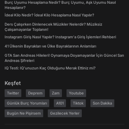
Burç Uyumu Hesaplama Nedir? Burç Uyumu, Aşk Uyumu Nasıl
Hesaplanır?
İdeal Kilo Nedir? İdeal Kilo Hesaplama Nasıl Yapılır?
Ders Çalışırken Dinlenecek Müzikler Nelerdir? Müziksiz
Çalışamayanlar Toplanın!
Instagram Giriş Nasıl Yapılır? Instagram'a Giriş İşlemleri Rehberi
41 Ülkenin Bayrakları ve Ülke Bayraklarının Anlamları
GTA San Andreas Hileleri! Oynamaya Doyamayanlar İçin Güncel San
Andreas Şifreleri
IQ Testi: IQ'unuzun Kaç Olduğunu Merak Ettiniz mi?
Keşfet
Twitter
Deprem
Zam
Youtube
Günlük Burç Yorumları
A101
Tiktok
Son Dakika
Bugün Ne Pişirsem
Gezilecek Yerler