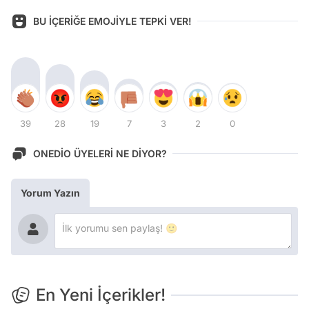
BU İÇERİĞE EMOJİYLE TEPKİ VER!
39
28
19
7
3
2
0
ONEDİO ÜYELERİ NE DİYOR?
Yorum Yazın
En Yeni İçerikler!