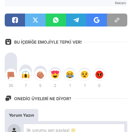
Reklam
BU İÇERİĞE EMOJİYLE TEPKİ VER!
35
7
5
2
1
1
0
ONEDİO ÜYELERİ NE DİYOR?
Yorum Yazın