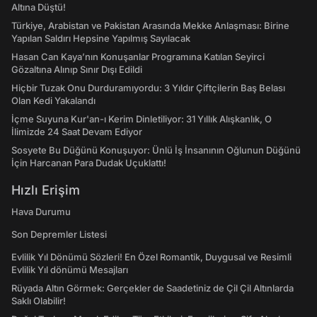
Altına Düştü!
Türkiye, Arabistan ve Pakistan Arasında Mekke Anlaşması: Birine
Yapılan Saldırı Hepsine Yapılmış Sayılacak
Hasan Can Kaya’nın Konuşanlar Programına Katılan Seyirci
Gözaltına Alınıp Sınır Dışı Edildi
Hiçbir Tuzak Onu Durduramıyordu: 3 Yıldır Çiftçilerin Baş Belası
Olan Kedi Yakalandı
İçme Suyuna Kur'an-ı Kerim Dinletiliyor: 31 Yıllık Alışkanlık, O
İlimizde 24 Saat Devam Ediyor
Sosyete Bu Düğünü Konuşuyor: Ünlü İş İnsanının Oğlunun Düğünü
İçin Harcanan Para Dudak Uçuklattı!
Hızlı Erişim
Hava Durumu
Son Depremler Listesi
Evlilik Yıl Dönümü Sözleri! En Özel Romantik, Duygusal ve Resimli
Evlilik Yıl dönümü Mesajları
Rüyada Altın Görmek: Gerçekler de Saadetiniz de Çil Çil Altınlarda
Saklı Olabilir!