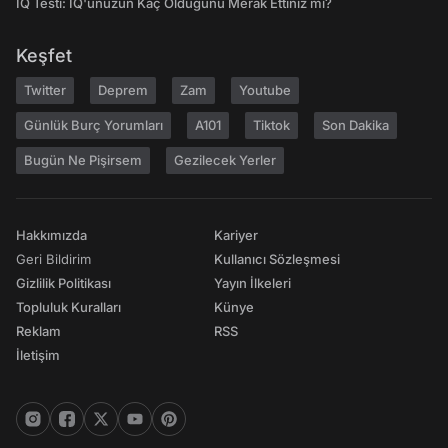
IQ Testi: IQ'unuzun Kaç Olduğunu Merak Ettiniz mi?
Keşfet
Twitter
Deprem
Zam
Youtube
Günlük Burç Yorumları
A101
Tiktok
Son Dakika
Bugün Ne Pişirsem
Gezilecek Yerler
Hakkımızda
Kariyer
Geri Bildirim
Kullanıcı Sözleşmesi
Gizlilik Politikası
Yayın İlkeleri
Topluluk Kuralları
Künye
Reklam
RSS
İletişim