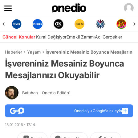
Güncel Konular
Kural Değişiyor
Emekli Zammı
Acı Gerçekler
Haberler
Yaşam
İşvereniniz Mesainiz Boyunca Mesajlarınızı
İşvereniniz Mesainiz Boyunca
Mesajlarınızı Okuyabilir
Batuhan
- Onedio Editörü
Onedio’yu Google'a ekleyin
13.01.2016 - 17:14