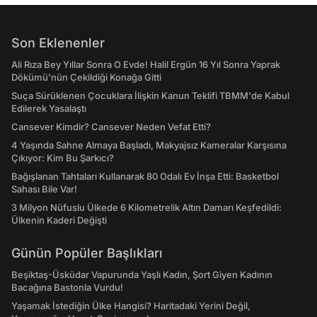
Son Eklenenler
Ali Rıza Bey Yıllar Sonra O Evde! Halil Ergün 16 Yıl Sonra Yaprak
Dökümü'nün Çekildiği Konağa Gitti
Suça Sürüklenen Çocuklara İlişkin Kanun Teklifi TBMM'de Kabul
Edilerek Yasalaştı
Cansever Kimdir? Cansever Neden Vefat Etti?
4 Yaşında Sahne Almaya Başladı, Makyajsız Kameralar Karşısına
Çıkıyor: Kim Bu Şarkıcı?
Bağışlanan Tahtaları Kullanarak 80 Odalı Ev İnşa Etti: Basketbol
Sahası Bile Var!
3 Milyon Nüfuslu Ülkede 6 Kilometrelik Altın Damarı Keşfedildi:
Ülkenin Kaderi Değişti
Günün Popüler Başlıkları
Beşiktaş-Üsküdar Vapurunda Yaşlı Kadın, Şort Giyen Kadının
Bacağına Bastonla Vurdu!
Yaşamak İstediğin Ülke Hangisi? Haritadaki Yerini Değil,