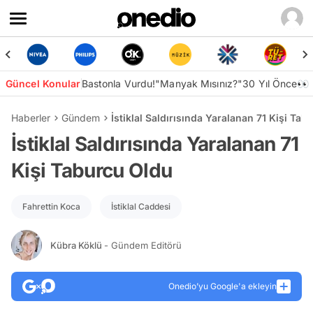
Güncel Konular
Bastonla Vurdu!
"Manyak Mısınız?"
30 Yıl Önce👀
Haberler
Gündem
İstiklal Saldırısında Yaralanan 71 Kişi Ta
İstiklal Saldırısında Yaralanan 71
Kişi Taburcu Oldu
Fahrettin Koca
İstiklal Caddesi
Kübra Köklü
- Gündem Editörü
Onedio’yu Google'a ekleyin