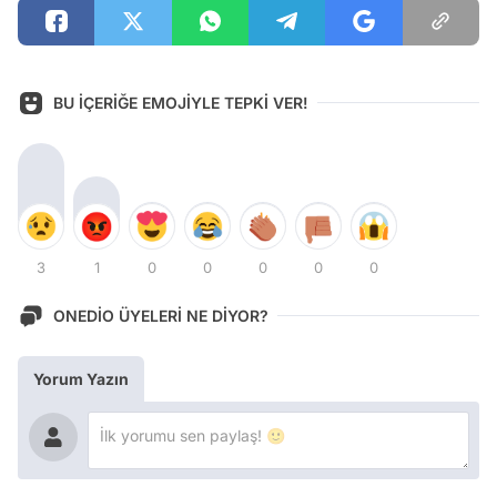
BU İÇERİĞE EMOJİYLE TEPKİ VER!
3
1
0
0
0
0
0
ONEDİO ÜYELERİ NE DİYOR?
Yorum Yazın