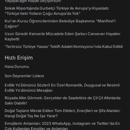
Yaşayacağın Hayatı Seçiyorsun!
Sokak Röportajında Gurbetçi Türkiye ile Avrupa'yı Kıyasladı:
"Türkiye’deki Yolların Çoğu Avrupa’da Yok"
Kur'an Kursu Öğrencilerinden Belediye Başkanına: "Manifest’i
Çağırın"
Uzun Süredir Kanserle Mücadele Eden Şarkıcı Cansever Hayatını
Kaybetti
‘Terörsüz Türkiye Yasası’ Teklifi Adalet Komisyonu'nda Kabul Edildi
Hızlı Erişim
Hava Durumu
Son Depremler Listesi
Evlilik Yıl Dönümü Sözleri! En Özel Romantik, Duygusal ve Resimli
Evlilik Yıl dönümü Mesajları
Rüyada Altın Görmek: Gerçekler de Saadetiniz de Çil Çil Altınlarda
Saklı Olabilir!
Doğal Taşların Merak Edilen Tüm Etkileri, Enerjileri ve Şifa Alanları:
Hangi Doğal Taş Ne İşe Yarar?
Emojilerin Anlamları: 2023 WhatsApp, Instagram ve Twitter'da En
Çok Kullanılan Emojiler ve Anlamları