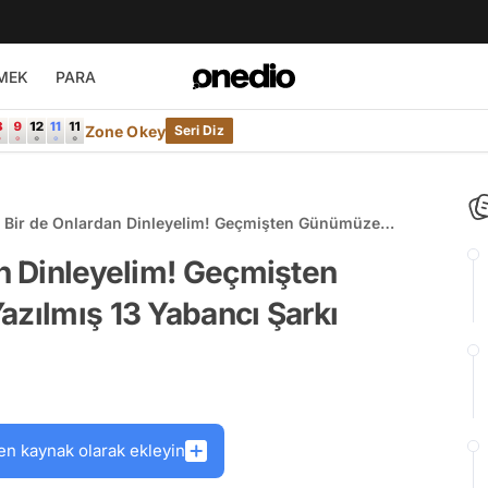
MEK
PARA
Zone Okey
Seri Diz
u Bir de Onlardan Dinleyelim! Geçmişten Günümüze
çin Yazılmış 13 Yabancı Şarkı
an Dinleyelim! Geçmişten
azılmış 13 Yabancı Şarkı
en kaynak olarak ekleyin