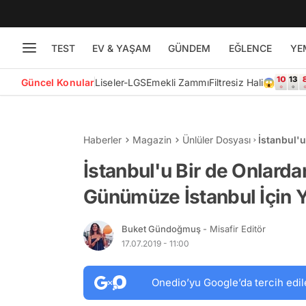
TEST
EV & YAŞAM
GÜNDEM
EĞLENCE
YE
Güncel Konular
Liseler-LGS
Emekli Zammı
Filtresiz Hali😱
Haberler
Magazin
Ünlüler Dosyası
İstanbul'
İstanbul İ
İstanbul'u Bir de Onlard
Günümüze İstanbul İçin Y
Buket Gündoğmuş
- Misafir Editör
17.07.2019 - 11:00
Onedio’yu Google’da tercih edil