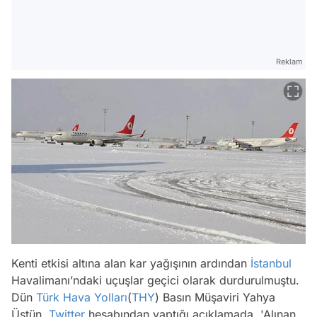
Reklam
Kenti etkisi altına alan kar yağışının ardından
İstanbul
Havalimanı’ndaki uçuşlar geçici olarak durdurulmuştu.
Dün
Türk Hava Yolları
(
THY
) Basın Müşaviri Yahya
Üstün,
Twitter
hesabından yaptığı açıklamada, 'Alınan