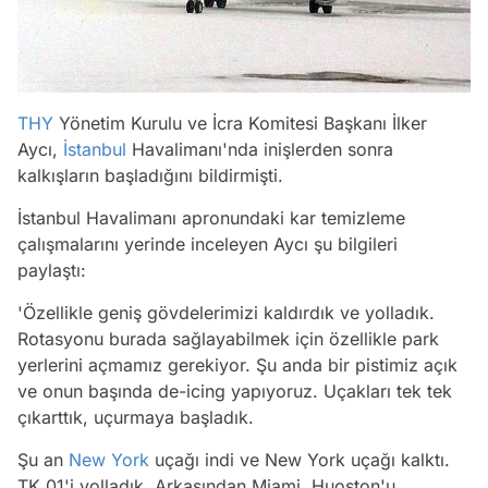
THY
Yönetim Kurulu ve İcra Komitesi Başkanı İlker
Aycı,
İstanbul
Havalimanı'nda inişlerden sonra
kalkışların başladığını bildirmişti.
İstanbul Havalimanı apronundaki kar temizleme
çalışmalarını yerinde inceleyen Aycı şu bilgileri
paylaştı:
'Özellikle geniş gövdelerimizi kaldırdık ve yolladık.
Rotasyonu burada sağlayabilmek için özellikle park
yerlerini açmamız gerekiyor. Şu anda bir pistimiz açık
ve onun başında de-icing yapıyoruz. Uçakları tek tek
çıkarttık, uçurmaya başladık.
Şu an
New York
uçağı indi ve New York uçağı kalktı.
TK 01'i yolladık. Arkasından Miami, Huoston'u