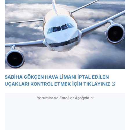
SABİHA GÖKÇEN HAVA LİMANI İPTAL EDİLEN
UÇAKLARI KONTROL ETMEK İÇİN TIKLAYINIZ
Yorumlar ve Emojiler Aşağıda
Video