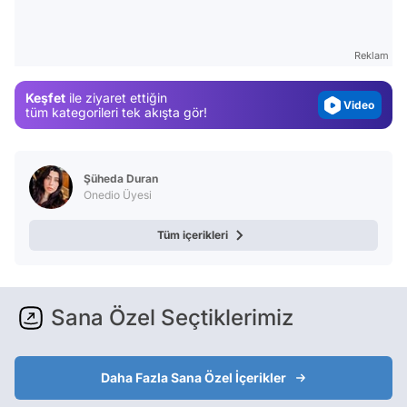
Test
Gündem
Reklam
Magazin
Keşfet
ile ziyaret ettiğin
Video
tüm kategorileri tek akışta gör!
Test
Şüheda Duran
Onedio Üyesi
Tüm içerikleri
Sana Özel Seçtiklerimiz
Daha Fazla Sana Özel İçerikler