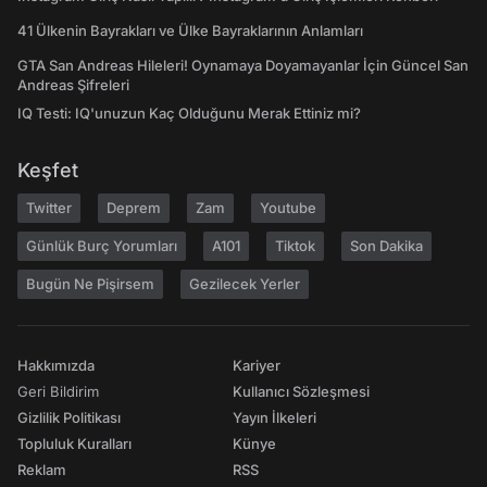
41 Ülkenin Bayrakları ve Ülke Bayraklarının Anlamları
GTA San Andreas Hileleri! Oynamaya Doyamayanlar İçin Güncel San
Andreas Şifreleri
IQ Testi: IQ'unuzun Kaç Olduğunu Merak Ettiniz mi?
Keşfet
Twitter
Deprem
Zam
Youtube
Günlük Burç Yorumları
A101
Tiktok
Son Dakika
Bugün Ne Pişirsem
Gezilecek Yerler
Hakkımızda
Kariyer
Geri Bildirim
Kullanıcı Sözleşmesi
Gizlilik Politikası
Yayın İlkeleri
Topluluk Kuralları
Künye
Reklam
RSS