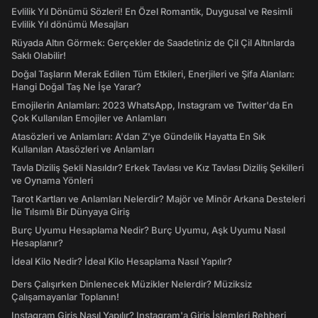
Evlilik Yıl Dönümü Sözleri! En Özel Romantik, Duygusal ve Resimli
Evlilik Yıl dönümü Mesajları
Rüyada Altın Görmek: Gerçekler de Saadetiniz de Çil Çil Altınlarda
Saklı Olabilir!
Doğal Taşların Merak Edilen Tüm Etkileri, Enerjileri ve Şifa Alanları:
Hangi Doğal Taş Ne İşe Yarar?
Emojilerin Anlamları: 2023 WhatsApp, Instagram ve Twitter'da En
Çok Kullanılan Emojiler ve Anlamları
Atasözleri ve Anlamları: A'dan Z'ye Gündelik Hayatta En Sık
Kullanılan Atasözleri ve Anlamları
Tavla Diziliş Şekli Nasıldır? Erkek Tavlası ve Kız Tavlası Diziliş Şekilleri
ve Oynama Yönleri
Tarot Kartları ve Anlamları Nelerdir? Majör ve Minör Arkana Desteleri
İle Tılsımlı Bir Dünyaya Giriş
Burç Uyumu Hesaplama Nedir? Burç Uyumu, Aşk Uyumu Nasıl
Hesaplanır?
İdeal Kilo Nedir? İdeal Kilo Hesaplama Nasıl Yapılır?
Ders Çalışırken Dinlenecek Müzikler Nelerdir? Müziksiz
Çalışamayanlar Toplanın!
Instagram Giriş Nasıl Yapılır? Instagram'a Giriş İşlemleri Rehberi