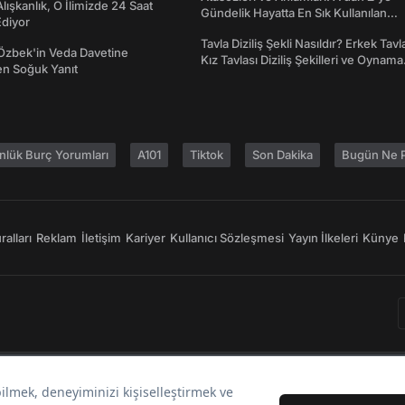
 Alışkanlık, O İlimizde 24 Saat
Gündelik Hayatta En Sık Kullanılan
diyor
Atasözleri ve Anlamları
Tavla Diziliş Şekli Nasıldır? Erkek Tavl
Özbek'in Veda Davetine
Kız Tavlası Diziliş Şekilleri ve Oynama
en Soğuk Yanıt
Yönleri
nlük Burç Yorumları
A101
Tiktok
Son Dakika
Bugün Ne P
alları
Reklam
İletişim
Kariyer
Kullanıcı Sözleşmesi
Yayın İlkeleri
Künye
Bir
markasıdır.