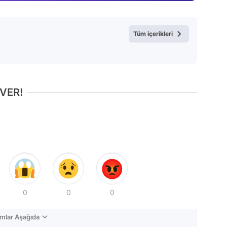
Video
Test
Tüm içerikleri
 VER!
0
0
0
mlar Aşağıda