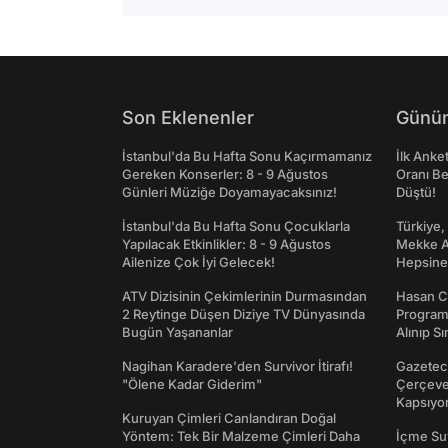
Son Eklenenler
Günün
İstanbul'da Bu Hafta Sonu Kaçırmamanız
İlk Anke
Gereken Konserler: 8 - 9 Ağustos
Oranı Be
Günleri Müziğe Doyamayacaksınız!
Düştü!
İstanbul'da Bu Hafta Sonu Çocuklarla
Türkiye,
Yapılacak Etkinlikler: 8 - 9 Ağustos
Mekke An
Ailenize Çok İyi Gelecek!
Hepsine 
ATV Dizisinin Çekimlerinin Durmasından
Hasan C
2 Reytinge Düşen Diziye TV Dünyasında
Programı
Bugün Yaşananlar
Alınıp Sı
Nagihan Karadere'den Survivor İtirafı!
Gazeteci
"Ölene Kadar Giderim"
Çerçeve 
Kapsıyo
Kuruyan Çimleri Canlandıran Doğal
Yöntem: Tek Bir Malzeme Çimleri Daha
İçme Suy