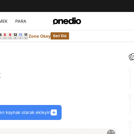
MEK
PARA
Zone Okey
Seri Diz
k
en kaynak olarak ekleyin