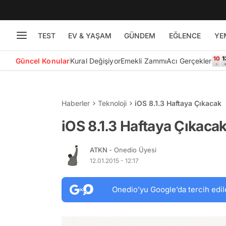
TEST
EV & YAŞAM
GÜNDEM
EĞLENCE
YE
Güncel Konular
Kural Değişiyor
Emekli Zammı
Acı Gerçekler
Haberler
Teknoloji
iOS 8.1.3 Haftaya Çıkacak
iOS 8.1.3 Haftaya Çıkaca
ATKN
- Onedio Üyesi
12.01.2015 - 12:17
Onedio’yu Google’da tercih edil