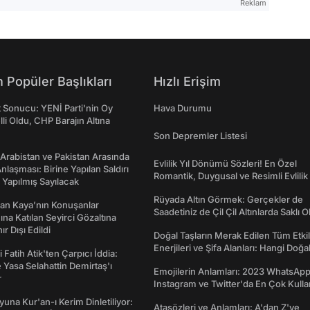
Reklam
 Popüler Başlıkları
Hızlı Erişim
t Sonucu: YENİ Parti'nin Oy
Hava Durumu
lli Oldu, CHP Barajın Altına
Son Depremler Listesi
 Arabistan ve Pakistan Arasında
Evlilik Yıl Dönümü Sözleri! En Özel
laşması: Birine Yapılan Saldırı
Romantik, Duygusal ve Resimli Evlilik 
Yapılmış Sayılacak
dönümü Mesajları
Rüyada Altın Görmek: Gerçekler de
an Kaya’nın Konuşanlar
Saadetiniz de Çil Çil Altınlarda Saklı Ol
na Katılan Seyirci Gözaltına
nır Dışı Edildi
Doğal Taşların Merak Edilen Tüm Etkil
Enerjileri ve Şifa Alanları: Hangi Doğa
 Fatih Atik'ten Çarpıcı İddia:
Ne İşe Yarar?
Yasa Selahattin Demirtaş'ı
Emojilerin Anlamları: 2023 WhatsApp
r
Instagram ve Twitter'da En Çok Kulla
Emojiler ve Anlamları
una Kur'an-ı Kerim Dinletiliyor:
Atasözleri ve Anlamları: A'dan Z'ye