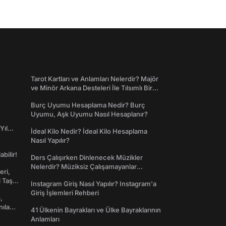
Tarot Kartları ve Anlamları Nelerdir? Majör
ve Minör Arkana Desteleri İle Tılsımlı Bir
Dünyaya Giriş
Burç Uyumu Hesaplama Nedir? Burç
Uyumu, Aşk Uyumu Nasıl Hesaplanır?
Yıl
İdeal Kilo Nedir? İdeal Kilo Hesaplama
Nasıl Yapılır?
abilir!
Ders Çalışırken Dinlenecek Müzikler
Nelerdir? Müziksiz Çalışamayanlar
eri,
Toplanın!
l Taş
Instagram Giriş Nasıl Yapılır? Instagram'a
Giriş İşlemleri Rehberi
,
nılan
41 Ülkenin Bayrakları ve Ülke Bayraklarının
Anlamları