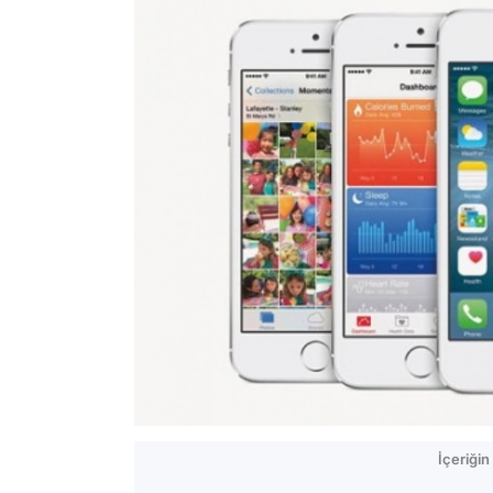
İçeriği