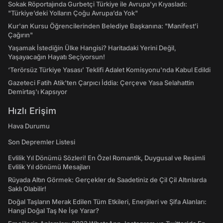
Sokak Röportajında Gurbetçi Türkiye ile Avrupa'yı Kıyasladı:
"Türkiye’deki Yolların Çoğu Avrupa’da Yok"
Kur'an Kursu Öğrencilerinden Belediye Başkanına: "Manifest’i
Çağırın"
Yaşamak İstediğin Ülke Hangisi? Haritadaki Yerini Değil,
Yaşayacağın Hayatı Seçiyorsun!
‘Terörsüz Türkiye Yasası’ Teklifi Adalet Komisyonu'nda Kabul Edildi
Gazeteci Fatih Atik'ten Çarpıcı İddia: Çerçeve Yasa Selahattin
Demirtaş'ı Kapsıyor
Hızlı Erişim
Hava Durumu
Son Depremler Listesi
Evlilik Yıl Dönümü Sözleri! En Özel Romantik, Duygusal ve Resimli
Evlilik Yıl dönümü Mesajları
Rüyada Altın Görmek: Gerçekler de Saadetiniz de Çil Çil Altınlarda
Saklı Olabilir!
Doğal Taşların Merak Edilen Tüm Etkileri, Enerjileri ve Şifa Alanları:
Hangi Doğal Taş Ne İşe Yarar?