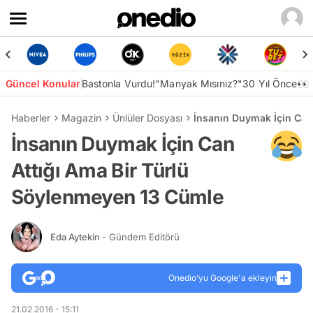
Güncel Konular
Bastonla Vurdu!
"Manyak Mısınız?"
30 Yıl Önce👀
Haberler
Magazin
Ünlüler Dosyası
İnsanın Duymak İçin Can
İnsanın Duymak İçin Can
Attığı Ama Bir Türlü
Söylenmeyen 13 Cümle
Eda Aytekin
- Gündem Editörü
Onedio’yu Google'a ekleyin
21.02.2016 - 15:11