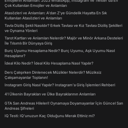
Emojilerin Anlamları: 2023 WhatsApp, Instagram ve Twitter'da En
Çok Kullanılan Emojiler ve Anlamları
Atasözleri ve Anlamları: A'dan Z'ye Gündelik Hayatta En Sık
Kullanılan Atasözleri ve Anlamları
Tavla Diziliş Şekli Nasıldır? Erkek Tavlası ve Kız Tavlası Diziliş Şekilleri
ve Oynama Yönleri
Tarot Kartları ve Anlamları Nelerdir? Majör ve Minör Arkana Desteleri
İle Tılsımlı Bir Dünyaya Giriş
Burç Uyumu Hesaplama Nedir? Burç Uyumu, Aşk Uyumu Nasıl
Hesaplanır?
İdeal Kilo Nedir? İdeal Kilo Hesaplama Nasıl Yapılır?
Ders Çalışırken Dinlenecek Müzikler Nelerdir? Müziksiz
Çalışamayanlar Toplanın!
Instagram Giriş Nasıl Yapılır? Instagram'a Giriş İşlemleri Rehberi
41 Ülkenin Bayrakları ve Ülke Bayraklarının Anlamları
GTA San Andreas Hileleri! Oynamaya Doyamayanlar İçin Güncel San
Andreas Şifreleri
IQ Testi: IQ'unuzun Kaç Olduğunu Merak Ettiniz mi?