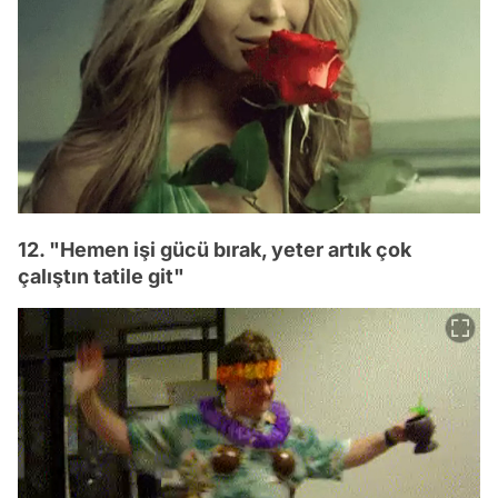
12. "Hemen işi gücü bırak, yeter artık çok
çalıştın tatile git"