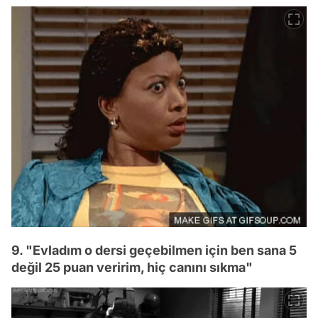
9. "Evladım o dersi geçebilmen için ben sana 5
değil 25 puan veririm, hiç canını sıkma"