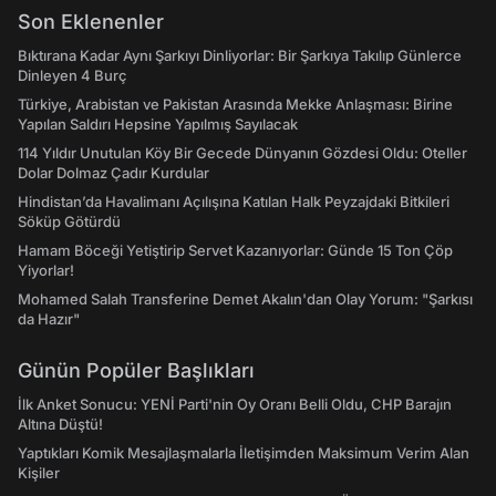
Son Eklenenler
Bıktırana Kadar Aynı Şarkıyı Dinliyorlar: Bir Şarkıya Takılıp Günlerce
Dinleyen 4 Burç
Türkiye, Arabistan ve Pakistan Arasında Mekke Anlaşması: Birine
Yapılan Saldırı Hepsine Yapılmış Sayılacak
114 Yıldır Unutulan Köy Bir Gecede Dünyanın Gözdesi Oldu: Oteller
Dolar Dolmaz Çadır Kurdular
Hindistan’da Havalimanı Açılışına Katılan Halk Peyzajdaki Bitkileri
Söküp Götürdü
Hamam Böceği Yetiştirip Servet Kazanıyorlar: Günde 15 Ton Çöp
Yiyorlar!
Mohamed Salah Transferine Demet Akalın'dan Olay Yorum: "Şarkısı
da Hazır"
Günün Popüler Başlıkları
İlk Anket Sonucu: YENİ Parti'nin Oy Oranı Belli Oldu, CHP Barajın
Altına Düştü!
Yaptıkları Komik Mesajlaşmalarla İletişimden Maksimum Verim Alan
Kişiler