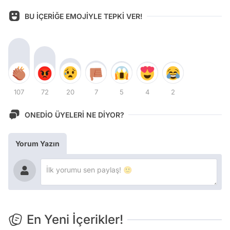
BU İÇERİĞE EMOJİYLE TEPKİ VER!
107
72
20
7
5
4
2
ONEDİO ÜYELERİ NE DİYOR?
Yorum Yazın
En Yeni İçerikler!