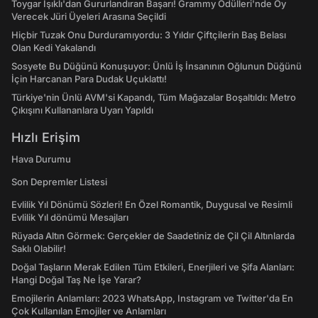
Toygar Işıklı'dan Gururlandıran Başarı! Grammy Ödülleri'nde Oy
Verecek Jüri Üyeleri Arasına Seçildi
Hiçbir Tuzak Onu Durduramıyordu: 3 Yıldır Çiftçilerin Baş Belası
Olan Kedi Yakalandı
Sosyete Bu Düğünü Konuşuyor: Ünlü İş İnsanının Oğlunun Düğünü
İçin Harcanan Para Dudak Uçuklattı!
Türkiye'nin Ünlü AVM'si Kapandı, Tüm Mağazalar Boşaltıldı: Metro
Çıkışını Kullananlara Uyarı Yapıldı
Hızlı Erişim
Hava Durumu
Son Depremler Listesi
Evlilik Yıl Dönümü Sözleri! En Özel Romantik, Duygusal ve Resimli
Evlilik Yıl dönümü Mesajları
Rüyada Altın Görmek: Gerçekler de Saadetiniz de Çil Çil Altınlarda
Saklı Olabilir!
Doğal Taşların Merak Edilen Tüm Etkileri, Enerjileri ve Şifa Alanları:
Hangi Doğal Taş Ne İşe Yarar?
Emojilerin Anlamları: 2023 WhatsApp, Instagram ve Twitter'da En
Çok Kullanılan Emojiler ve Anlamları