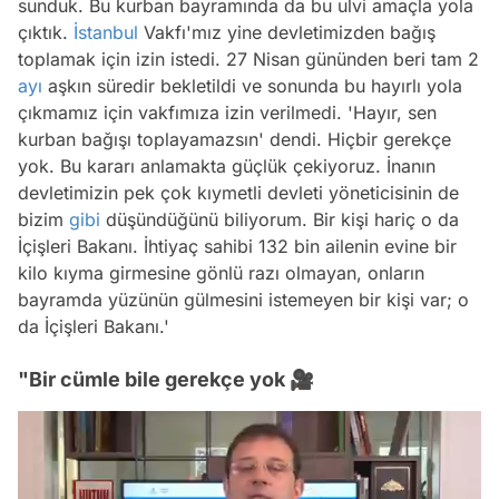
sunduk. Bu kurban bayramında da bu ulvi amaçla yola
çıktık.
İstanbul
Vakfı'mız yine devletimizden bağış
toplamak için izin istedi. 27 Nisan gününden beri tam 2
ayı
aşkın süredir bekletildi ve sonunda bu hayırlı yola
çıkmamız için vakfımıza izin verilmedi. 'Hayır, sen
kurban bağışı toplayamazsın' dendi. Hiçbir gerekçe
yok. Bu kararı anlamakta güçlük çekiyoruz. İnanın
devletimizin pek çok kıymetli devleti yöneticisinin de
bizim
gibi
düşündüğünü biliyorum. Bir kişi hariç o da
İçişleri Bakanı. İhtiyaç sahibi 132 bin ailenin evine bir
kilo kıyma girmesine gönlü razı olmayan, onların
bayramda yüzünün gülmesini istemeyen bir kişi var; o
da İçişleri Bakanı.'
"Bir cümle bile gerekçe yok 🎥