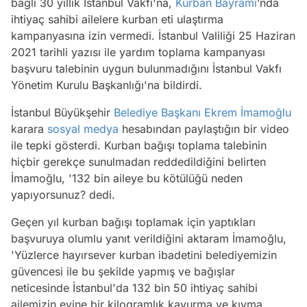
bağlı 30 yıllık İstanbul Vakfı'na,
Kurban Bayramı
’nda
ihtiyaç sahibi ailelere kurban eti ulaştırma
kampanyasına izin vermedi. İstanbul Valiliği 25 Haziran
2021 tarihli yazısı ile yardım toplama kampanyası
başvuru talebinin uygun bulunmadığını İstanbul Vakfı
Yönetim Kurulu Başkanlığı'na bildirdi.
İstanbul Büyükşehir
Belediye Başkanı
Ekrem İmamoğlu
karara
sosyal medya
hesabından paylaştığın bir video
ile tepki gösterdi. Kurban bağışı toplama talebinin
hiçbir gerekçe sunulmadan reddedildiğini belirten
İmamoğlu, '132 bin aileye bu kötülüğü neden
yapıyorsunuz? dedi.
Geçen yıl kurban bağışı toplamak için yaptıkları
başvuruya olumlu yanıt verildiğini aktaram İmamoğlu,
'Yüzlerce hayırsever kurban ibadetini belediyemizin
güvencesi ile bu şekilde yapmış ve bağışlar
neticesinde İstanbul'da 132 bin 50 ihtiyaç sahibi
ailemizin evine bir kilogramlık kavurma ve kıyma