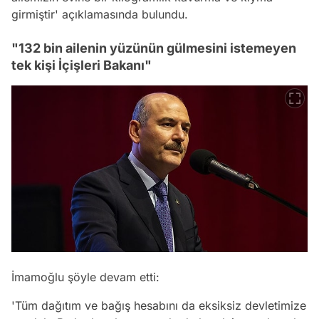
girmiştir' açıklamasında bulundu.
"132 bin ailenin yüzünün gülmesini istemeyen
tek kişi İçişleri Bakanı"
İmamoğlu şöyle devam etti:
'Tüm dağıtım ve bağış hesabını da eksiksiz devletimize