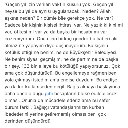
'Geçen yıl izin verilen vakfın kusuru yok. Geçen yıl
neyse bu yıl da aynısı uygulanacak. Neden? Allah
aşkına neden? Bir cümle bile gerekçe yok. Ne var?
Sadece bir kişinin kişisel ihtirası var. Ne yazık ki kini mi
var, öfkesi mi var ya da başka bir hesabı mı var
çözemiyorum. Onun için birkaç gündür bu haberi alır
almaz ne yapayım diye düşünüyorum. Bu kişinin
kötülük ettiği ne benim, ne de Büyükşehir Belediyesi.
Ne benim siyasi geçmişim, ne de partim ne de başka
bir şey. 132 bin aileye bu kötülüğü yapıyorsunuz. Çok
ama çok düşündürücü. Bu engellemeye rağmen ben
yola çıkmayı istedim ama endişe duydum. Bu endişe
ya da korku kimseden değil. Bağış almaya başlayınca
daha önce olduğu
gibi
hesapların bloke edilebilecek
olması. Onunla da mücadele ederiz ama bu sefer
durum farklı. Bağışçı vatandaşlarımızın kurban
ibadetlerini yerine getirememiş olması beni çok
derinden düşündürdü.'