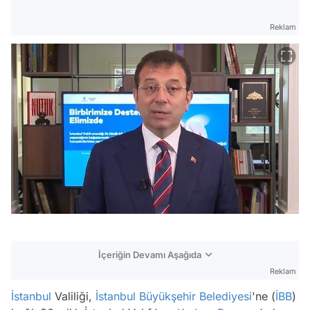
Reklam
İçeriğin Devamı Aşağıda
Reklam
İstanbul
Valiliği,
İstanbul Büyükşehir Belediyesi
'ne (
İBB
)