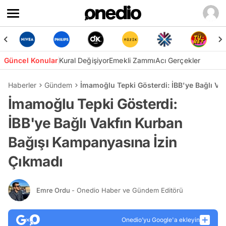
Güncel Konular
Kural Değişiyor
Emekli Zammı
Acı Gerçekler
Haberler
Gündem
İmamoğlu Tepki Gösterdi: İBB'ye Bağlı Va
İmamoğlu Tepki Gösterdi:
İBB'ye Bağlı Vakfın Kurban
Bağışı Kampanyasına İzin
Çıkmadı
Emre Ordu
- Onedio Haber ve Gündem Editörü
Onedio’yu Google'a ekleyin