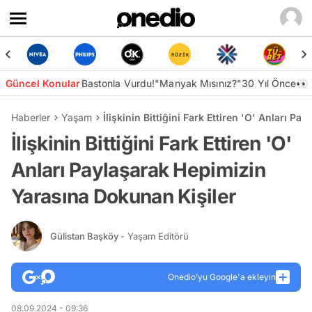
Güncel Konular
Bastonla Vurdu!
"Manyak Mısınız?"
30 Yıl Önce👀
Haberler
Yaşam
İlişkinin Bittiğini Fark Ettiren 'O' Anları 
İlişkinin Bittiğini Fark Ettiren 'O'
Anları Paylaşarak Hepimizin
Yarasına Dokunan Kişiler
Gülistan Başköy
- Yaşam Editörü
Onedio’yu Google'a ekleyin
08.09.2024 - 09:36