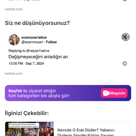
twitter.com
Siz ne düşünüyorsunuz?
Video
Test
twitter.com
Gündem
Keşfet
ile ziyaret ettiğin
Magazin
tüm kategorileri tek akışta gör!
Video
İlginizi Çekebilir:
Test
Nerede O Eski Diziler? Yabancı
Dizilerin Şimdiki Bölüm Sayıları