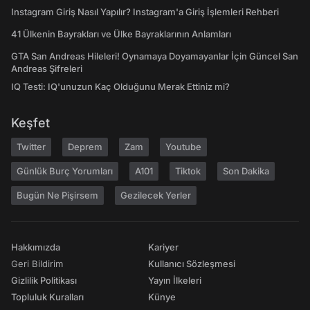
Instagram Giriş Nasıl Yapılır? Instagram'a Giriş İşlemleri Rehberi
41 Ülkenin Bayrakları ve Ülke Bayraklarının Anlamları
GTA San Andreas Hileleri! Oynamaya Doyamayanlar İçin Güncel San
Andreas Şifreleri
IQ Testi: IQ'unuzun Kaç Olduğunu Merak Ettiniz mi?
Keşfet
Twitter
Deprem
Zam
Youtube
Günlük Burç Yorumları
A101
Tiktok
Son Dakika
Bugün Ne Pişirsem
Gezilecek Yerler
Hakkımızda
Kariyer
Geri Bildirim
Kullanıcı Sözleşmesi
Gizlilik Politikası
Yayın İlkeleri
Topluluk Kuralları
Künye