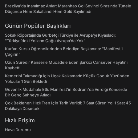
Brezilya'da İnanılmaz Anlar: Maranhao Gol Sevinci Sırasında Tünele
Düşünce Hem Sakatlandı Hem Golü Sayılmadı
Günün Popüler Başlıkları
Sokak Röportajında Gurbetçi Türkiye ile Avrupa'yı Kıyasladı:
"Türkiye’deki Yolların Çoğu Avrupa’da Yok"
Kur'an Kursu Öğrencilerinden Belediye Başkanına: "Manifest’i
Çağırın"
Uzun Süredir Kanserle Mücadele Eden Şarkıcı Cansever Hayatını
Kaybetti
Kemerini Takmadığı İçin Uçak Kalkamadı: Küçük Çocuk Yüzünden
Yolcular 1 Gün Bekledi
Güvenlik Müdahale Etti: Manifest'in Bodrum'da Verdiği Konserde
Bir Genç Sahneye Atladı
Çok Beklenen Hızlı Tren İçin Tarih Verildi: 7 Saat Süren Yol 1 Saat 45
Dakikaya Düşecek!
Hızlı Erişim
Hava Durumu