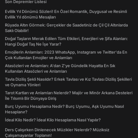
Son Depremler Listesi
Evlilik Yıl Dönümü Sözleri! En Özel Romantik, Duygusal ve Resimli
Evlilik Yıl dönümü Mesajları
Rüyada Altın Görmek: Gerçekler de Saadetiniz de Çil Çil Altınlarda
Saklı Olabilir!
Doğal Taşların Merak Edilen Tüm Etkileri, Enerjileri ve Şifa Alanları:
Hangi Doğal Taş Ne İşe Yarar?
Emojilerin Anlamları: 2023 WhatsApp, Instagram ve Twitter'da En
Çok Kullanılan Emojiler ve Anlamları
Atasözleri ve Anlamları: A'dan Z'ye Gündelik Hayatta En Sık
Kullanılan Atasözleri ve Anlamları
Tavla Diziliş Şekli Nasıldır? Erkek Tavlası ve Kız Tavlası Diziliş Şekilleri
ve Oynama Yönleri
Tarot Kartları ve Anlamları Nelerdir? Majör ve Minör Arkana Desteleri
İle Tılsımlı Bir Dünyaya Giriş
Burç Uyumu Hesaplama Nedir? Burç Uyumu, Aşk Uyumu Nasıl
Hesaplanır?
İdeal Kilo Nedir? İdeal Kilo Hesaplama Nasıl Yapılır?
Ders Çalışırken Dinlenecek Müzikler Nelerdir? Müziksiz
Çalışamayanlar Toplanın!