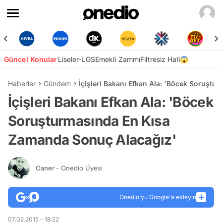
Güncel Konular
Liseler-LGS
Emekli Zammı
Filtresiz Hali😱
Haberler
Gündem
İçişleri Bakanı Efkan Ala: 'Böcek Soruşt
İçişleri Bakanı Efkan Ala: 'Böcek
Soruşturmasında En Kısa
Zamanda Sonuç Alacağız'
Caner
- Onedio Üyesi
Onedio’yu Google'a ekleyin
07.02.2015 - 18:22