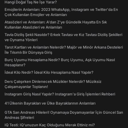
Hangi Doğal Taş Ne İşe Yarar?
Emojilerin Anlamları: 2023 WhatsApp, Instagram ve Twitter'da En
Çok Kullanılan Emojiler ve Anlamları
Atasözleri ve Anlamları: A'dan Z'ye Gündelik Hayatta En Sık
Kullanılan Atasözleri ve Anlamları
Tavla Diziliş Şekli Nasıldır? Erkek Tavlası ve Kız Tavlası Diziliş Şekilleri
ve Oynama Yönleri
Tarot Kartları ve Anlamları Nelerdir? Majör ve Minör Arkana Desteleri
İle Tılsımlı Bir Dünyaya Giriş
Burç Uyumu Hesaplama Nedir? Burç Uyumu, Aşk Uyumu Nasıl
Hesaplanır?
İdeal Kilo Nedir? İdeal Kilo Hesaplama Nasıl Yapılır?
Ders Çalışırken Dinlenecek Müzikler Nelerdir? Müziksiz
Çalışamayanlar Toplanın!
Instagram Giriş Nasıl Yapılır? Instagram'a Giriş İşlemleri Rehberi
41 Ülkenin Bayrakları ve Ülke Bayraklarının Anlamları
GTA San Andreas Hileleri! Oynamaya Doyamayanlar İçin Güncel San
Andreas Şifreleri
IQ Testi: IQ'unuzun Kaç Olduğunu Merak Ettiniz mi?