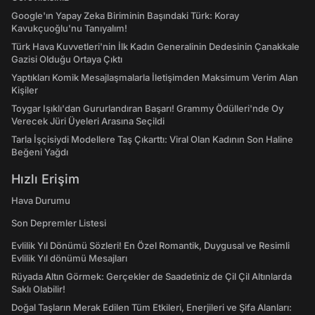
Google'ın Yapay Zeka Biriminin Başındaki Türk: Koray
Kavukçuoğlu'nu Tanıyalım!
Türk Hava Kuvvetleri'nin İlk Kadın Generalinin Dedesinin Çanakkale
Gazisi Olduğu Ortaya Çıktı
Yaptıkları Komik Mesajlaşmalarla İletişimden Maksimum Verim Alan
Kişiler
Toygar Işıklı'dan Gururlandıran Başarı! Grammy Ödülleri'nde Oy
Verecek Jüri Üyeleri Arasına Seçildi
Tarla İşçisiydi Modellere Taş Çıkarttı: Viral Olan Kadının Son Haline
Beğeni Yağdı
Hızlı Erişim
Hava Durumu
Son Depremler Listesi
Evlilik Yıl Dönümü Sözleri! En Özel Romantik, Duygusal ve Resimli
Evlilik Yıl dönümü Mesajları
Rüyada Altın Görmek: Gerçekler de Saadetiniz de Çil Çil Altınlarda
Saklı Olabilir!
Doğal Taşların Merak Edilen Tüm Etkileri, Enerjileri ve Şifa Alanları: