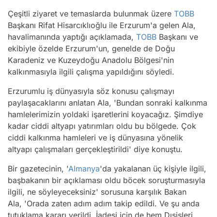
Çeşitli ziyaret ve temaslarda bulunmak üzere
TOBB
Başkanı Rifat Hisarcıklıoğlu ile Erzurum'a gelen Ala,
havalimanında yaptığı açıklamada,
TOBB
Başkanı ve
ekibiyle özelde Erzurum'un, genelde de Doğu
Karadeniz ve Kuzeydoğu Anadolu Bölgesi'nin
kalkınmasıyla ilgili çalışma yapıldığını söyledi.
Erzurumlu iş dünyasıyla söz konusu çalışmayı
paylaşacaklarını anlatan Ala, 'Bundan sonraki kalkınma
hamlelerimizin yoldaki işaretlerini koyacağız. Şimdiye
kadar ciddi altyapı yatırımları oldu bu bölgede. Çok
ciddi kalkınma hamleleri ve iş dünyasına yönelik
altyapı çalışmaları gerçekleştirildi' diye konuştu.
Bir gazetecinin, '
Almanya
'da yakalanan üç kişiyle ilgili,
başbakanın bir açıklaması oldu böcek soruşturmasıyla
ilgili, ne söyleyeceksiniz' sorusuna karşılık Bakan
Ala, 'Orada zaten adım adım takip edildi. Ve şu anda
tutuklama kararı verildi. İadesi için de hem Dışişleri