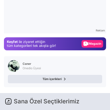
Video
Test
Reklam
Gündem
Keşfet
ile ziyaret ettiğin
Magazin
tüm kategorileri tek akışta gör!
Video
Test
Caner
Onedio Üyesi
Tüm içerikleri
Sana Özel Seçtiklerimiz