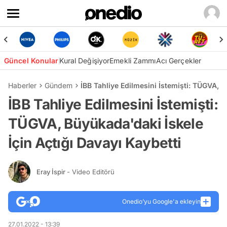
Güncel Konular
Kural Değişiyor
Emekli Zammı
Acı Gerçekler
Haberler
Gündem
İBB Tahliye Edilmesini İstemişti: TÜGVA, B
İBB Tahliye Edilmesini İstemişti:
TÜGVA, Büyükada'daki İskele
İçin Açtığı Davayı Kaybetti
Eray İspir
- Video Editörü
Onedio’yu Google'a ekleyin
27.01.2022 - 13:39