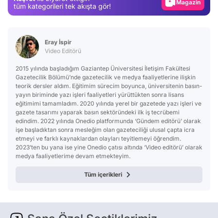
Magazin
tüm kategorileri tek akışta gör!
Video
Test
Eray İspir
Video Editörü
2015 yılında başladığım Gaziantep Üniversitesi İletişim Fakültesi
Gazetecilik Bölümü’nde gazetecilik ve medya faaliyetlerine ilişkin
teorik dersler aldım. Eğitimim sürecim boyunca, üniversitenin basın-
yayın biriminde yazı işleri faaliyetleri yürüttükten sonra lisans
eğitimimi tamamladım. 2020 yılında yerel bir gazetede yazı işleri ve
gazete tasarımı yaparak basın sektöründeki ilk iş tecrübemi
edindim. 2022 yılında Onedio platformunda ‘Gündem editörü’ olarak
işe başladıktan sonra mesleğim olan gazeteciliği ulusal çapta icra
etmeyi ve farklı kaynaklardan olayları teyitlemeyi öğrendim.
2023’ten bu yana ise yine Onedio çatısı altında ‘Video editörü’ olarak
medya faaliyetlerime devam etmekteyim.
Tüm içerikleri