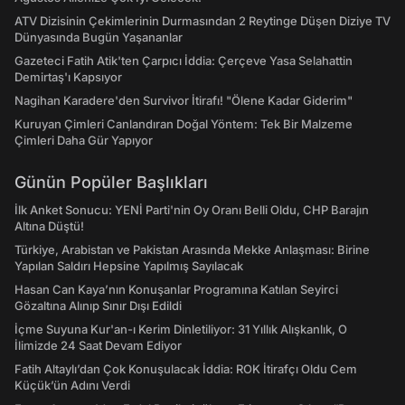
ATV Dizisinin Çekimlerinin Durmasından 2 Reytinge Düşen Diziye TV
Dünyasında Bugün Yaşananlar
Gazeteci Fatih Atik'ten Çarpıcı İddia: Çerçeve Yasa Selahattin
Demirtaş'ı Kapsıyor
Nagihan Karadere'den Survivor İtirafı! "Ölene Kadar Giderim"
Kuruyan Çimleri Canlandıran Doğal Yöntem: Tek Bir Malzeme
Çimleri Daha Gür Yapıyor
Günün Popüler Başlıkları
İlk Anket Sonucu: YENİ Parti'nin Oy Oranı Belli Oldu, CHP Barajın
Altına Düştü!
Türkiye, Arabistan ve Pakistan Arasında Mekke Anlaşması: Birine
Yapılan Saldırı Hepsine Yapılmış Sayılacak
Hasan Can Kaya’nın Konuşanlar Programına Katılan Seyirci
Gözaltına Alınıp Sınır Dışı Edildi
İçme Suyuna Kur'an-ı Kerim Dinletiliyor: 31 Yıllık Alışkanlık, O
İlimizde 24 Saat Devam Ediyor
Fatih Altaylı’dan Çok Konuşulacak İddia: ROK İtirafçı Oldu Cem
Küçük’ün Adını Verdi