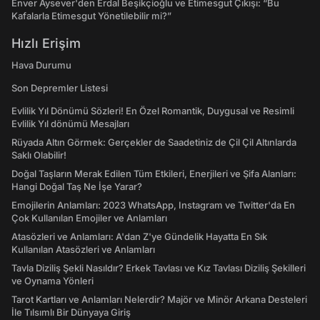
Enver Aysever'den Erdal Beşikçioğlu ve Etimesgut Çıkışı: “Bu
Kafalarla Etimesgut Yönetilebilir mi?”
Hızlı Erişim
Hava Durumu
Son Depremler Listesi
Evlilik Yıl Dönümü Sözleri! En Özel Romantik, Duygusal ve Resimli
Evlilik Yıl dönümü Mesajları
Rüyada Altın Görmek: Gerçekler de Saadetiniz de Çil Çil Altınlarda
Saklı Olabilir!
Doğal Taşların Merak Edilen Tüm Etkileri, Enerjileri ve Şifa Alanları:
Hangi Doğal Taş Ne İşe Yarar?
Emojilerin Anlamları: 2023 WhatsApp, Instagram ve Twitter'da En
Çok Kullanılan Emojiler ve Anlamları
Atasözleri ve Anlamları: A'dan Z'ye Gündelik Hayatta En Sık
Kullanılan Atasözleri ve Anlamları
Tavla Diziliş Şekli Nasıldır? Erkek Tavlası ve Kız Tavlası Diziliş Şekilleri
ve Oynama Yönleri
Tarot Kartları ve Anlamları Nelerdir? Majör ve Minör Arkana Desteleri
İle Tılsımlı Bir Dünyaya Giriş