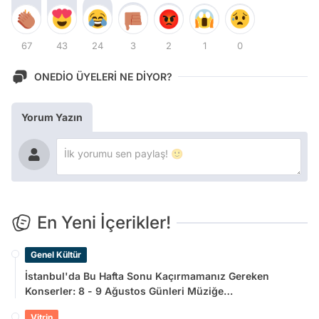
67
43
24
3
2
1
0
ONEDİO ÜYELERİ NE DİYOR?
Yorum Yazın
En Yeni İçerikler!
Genel Kültür
İstanbul'da Bu Hafta Sonu Kaçırmamanız Gereken
Konserler: 8 - 9 Ağustos Günleri Müziğe
Doyamayacaksınız!
Vitrin