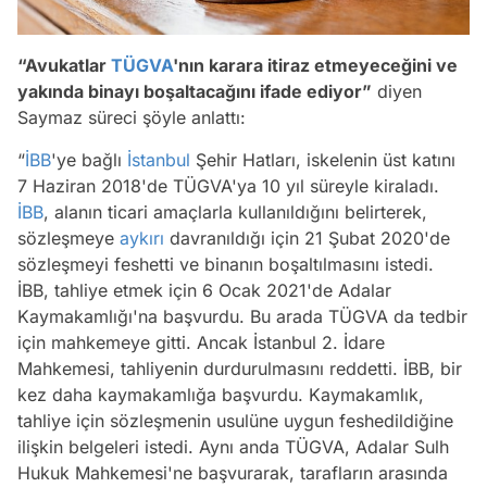
“Avukatlar
TÜGVA
'nın karara itiraz etmeyeceğini ve
yakında binayı boşaltacağını ifade ediyor”
diyen
Saymaz süreci şöyle anlattı:
“
İBB
'ye bağlı
İstanbul
Şehir Hatları, iskelenin üst katını
7 Haziran 2018'de TÜGVA'ya 10 yıl süreyle kiraladı.
İBB
, alanın ticari amaçlarla kullanıldığını belirterek,
sözleşmeye
aykırı
davranıldığı için 21 Şubat 2020'de
sözleşmeyi feshetti ve binanın boşaltılmasını istedi.
İBB, tahliye etmek için 6 Ocak 2021'de Adalar
Kaymakamlığı'na başvurdu. Bu arada TÜGVA da tedbir
için mahkemeye gitti. Ancak İstanbul 2. İdare
Mahkemesi, tahliyenin durdurulmasını reddetti. İBB, bir
kez daha kaymakamlığa başvurdu. Kaymakamlık,
tahliye için sözleşmenin usulüne uygun feshedildiğine
ilişkin belgeleri istedi. Aynı anda TÜGVA, Adalar Sulh
Hukuk Mahkemesi'ne başvurarak, tarafların arasında