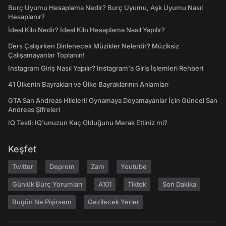
Burç Uyumu Hesaplama Nedir? Burç Uyumu, Aşk Uyumu Nasıl
Hesaplanır?
İdeal Kilo Nedir? İdeal Kilo Hesaplama Nasıl Yapılır?
Ders Çalışırken Dinlenecek Müzikler Nelerdir? Müziksiz
Çalışamayanlar Toplanın!
Instagram Giriş Nasıl Yapılır? Instagram'a Giriş İşlemleri Rehberi
41 Ülkenin Bayrakları ve Ülke Bayraklarının Anlamları
GTA San Andreas Hileleri! Oynamaya Doyamayanlar İçin Güncel San
Andreas Şifreleri
IQ Testi: IQ'unuzun Kaç Olduğunu Merak Ettiniz mi?
Keşfet
Twitter
Deprem
Zam
Youtube
Günlük Burç Yorumları
A101
Tiktok
Son Dakika
Bugün Ne Pişirsem
Gezilecek Yerler