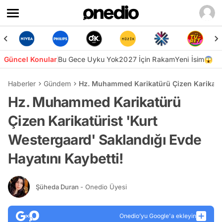
Güncel Konular
Bu Gece Uyku Yok
2027 İçin Rakam
Yeni İsim😱
Haberler
Gündem
Hz. Muhammed Karikatürü Çizen Karikatüri
Hz. Muhammed Karikatürü
Çizen Karikatürist 'Kurt
Westergaard' Saklandığı Evde
Hayatını Kaybetti!
Şüheda Duran
- Onedio Üyesi
Onedio’yu Google'a ekleyin