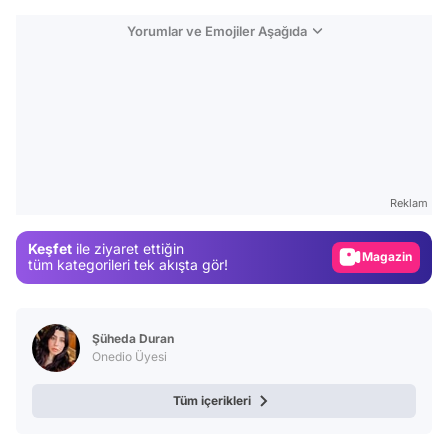
Yorumlar ve Emojiler Aşağıda
Video
Test
Reklam
Gündem
Keşfet
ile ziyaret ettiğin
Magazin
tüm kategorileri tek akışta gör!
Video
Test
Şüheda Duran
Onedio Üyesi
Tüm içerikleri