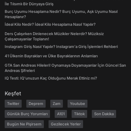
İle Tılsımlı Bir Dünyaya Giriş
Burç Uyumu Hesaplama Nedir? Burç Uyumu, Aşk Uyumu Nasıl
Hesaplanır?
İdeal Kilo Nedir? İdeal Kilo Hesaplama Nasıl Yapılır?
Ders Çalışırken Dinlenecek Müzikler Nelerdir? Müziksiz
Çalışamayanlar Toplanın!
Instagram Giriş Nasıl Yapılır? Instagram'a Giriş İşlemleri Rehberi
41 Ülkenin Bayrakları ve Ülke Bayraklarının Anlamları
GTA San Andreas Hileleri! Oynamaya Doyamayanlar İçin Güncel San
Andreas Şifreleri
IQ Testi: IQ'unuzun Kaç Olduğunu Merak Ettiniz mi?
Keşfet
Twitter
Deprem
Zam
Youtube
Günlük Burç Yorumları
A101
Tiktok
Son Dakika
Bugün Ne Pişirsem
Gezilecek Yerler