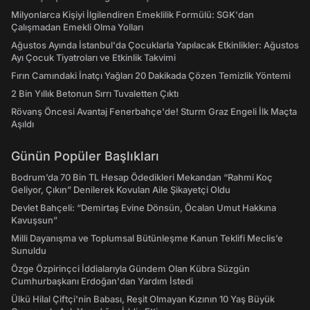
Milyonlarca Kişiyi İlgilendiren Emeklilik Formülü: SGK'dan
Çalışmadan Emekli Olma Yolları
Ağustos Ayında İstanbul'da Çocuklarla Yapılacak Etkinlikler: Ağustos
Ayı Çocuk Tiyatroları ve Etkinlik Takvimi
Fırın Camındaki İnatçı Yağları 20 Dakikada Çözen Temizlik Yöntemi
2 Bin Yıllık Betonun Sırrı Tuvaletten Çıktı
Rövanş Öncesi Avantaj Fenerbahçe'de! Sturm Graz Engeli İlk Maçta
Aşıldı
Günün Popüler Başlıkları
Bodrum’da 70 Bin TL Hesap Ödedikleri Mekandan “Rahmi Koç
Geliyor, Çıkın” Denilerek Kovulan Aile Şikayetçi Oldu
Devlet Bahçeli: “Demirtaş Evine Dönsün, Öcalan Umut Hakkına
Kavuşsun”
Milli Dayanışma ve Toplumsal Bütünleşme Kanun Teklifi Meclis’e
Sunuldu
Özge Özpirinçci İddialarıyla Gündem Olan Kübra Süzgün
Cumhurbaşkanı Erdoğan'dan Yardım İstedi
Ülkü Hilal Çiftçi'nin Babası, Reşit Olmayan Kızının 10 Yaş Büyük