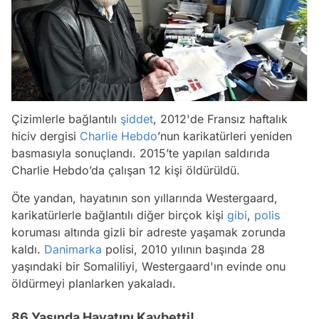
Çizimlerle bağlantılı
şiddet
, 2012'de Fransız haftalık
hiciv dergisi
Charlie Hebdo
’nun karikatürleri yeniden
basmasıyla sonuçlandı. 2015’te yapılan saldırıda
Charlie Hebdo’da çalışan 12 kişi öldürüldü.
Öte yandan, hayatının son yıllarında Westergaard,
karikatürlerle bağlantılı diğer birçok kişi
gibi
,
polis
koruması altında gizli bir adreste yaşamak zorunda
kaldı.
Danimarka
polisi, 2010 yılının başında 28
yaşındaki bir Somaliliyi, Westergaard'ın evinde onu
öldürmeyi planlarken yakaladı.
86 Yaşında Hayatını Kaybetti!