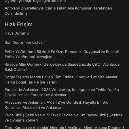
Oyuncuyla Aşk Yaşadığını İddia Etti
Anıtkabir Ziyaretleriyle İçimizi Isıtan Aile Komşuları Tarafından
Dolandırılmış
Hızlı Erişim
Hava Durumu
Son Depremler Listesi
Evlilik Yıl Dönümü Sözleri! En Özel Romantik, Duygusal ve Resimli
Evlilik Yıl dönümü Mesajları
Rüyada Altın Görmek: Gerçekler de Saadetiniz de Çil Çil Altınlarda
Saklı Olabilir!
Doğal Taşların Merak Edilen Tüm Etkileri, Enerjileri ve Şifa Alanları:
Hangi Doğal Taş Ne İşe Yarar?
Emojilerin Anlamları: 2023 WhatsApp, Instagram ve Twitter'da En
Çok Kullanılan Emojiler ve Anlamları
Atasözleri ve Anlamları: A'dan Z'ye Gündelik Hayatta En Sık
Kullanılan Atasözleri ve Anlamları
Tavla Diziliş Şekli Nasıldır? Erkek Tavlası ve Kız Tavlası Diziliş Şekilleri
ve Oynama Yönleri
Tarot Kartları ve Anlamları Nelerdir? Majör ve Minör Arkana Desteleri