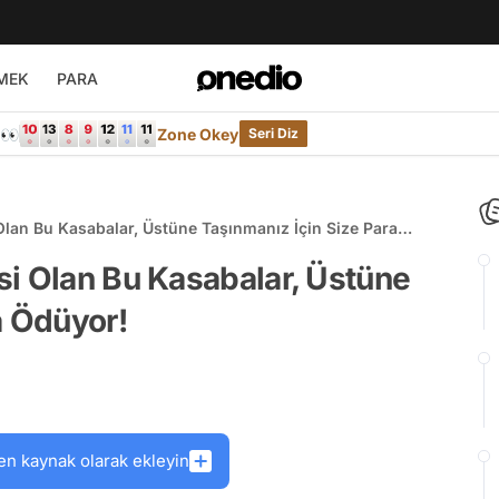
MEK
PARA
e👀
Zone Okey
Seri Diz
lan Bu Kasabalar, Üstüne Taşınmanız İçin Size Para
si Olan Bu Kasabalar, Üstüne
a Ödüyor!
en kaynak olarak ekleyin