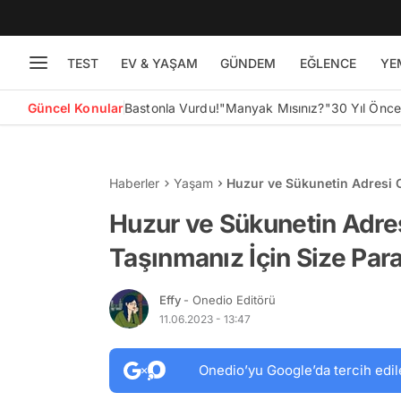
TEST
EV & YAŞAM
GÜNDEM
EĞLENCE
YE
Güncel Konular
Bastonla Vurdu!
"Manyak Mısınız?"
30 Yıl Önc
Haberler
Yaşam
Huzur ve Sükunetin Adresi O
Ödüyor!
Huzur ve Sükunetin Adre
Taşınmanız İçin Size Par
Effy
- Onedio Editörü
11.06.2023 - 13:47
Onedio’yu Google’da tercih edil