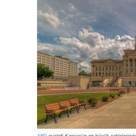
ABD
eyaleti Kansas'ın en büyük şehirlerinde