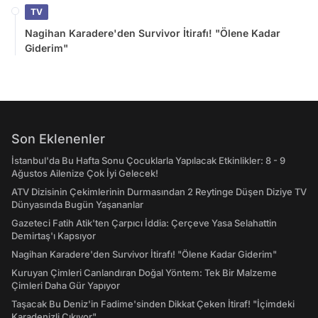
TV
Nagihan Karadere'den Survivor İtirafı! "Ölene Kadar
Giderim"
Son Eklenenler
İstanbul'da Bu Hafta Sonu Çocuklarla Yapılacak Etkinlikler: 8 - 9
Ağustos Ailenize Çok İyi Gelecek!
ATV Dizisinin Çekimlerinin Durmasından 2 Reytinge Düşen Diziye TV
Dünyasında Bugün Yaşananlar
Gazeteci Fatih Atik'ten Çarpıcı İddia: Çerçeve Yasa Selahattin
Demirtaş'ı Kapsıyor
Nagihan Karadere'den Survivor İtirafı! "Ölene Kadar Giderim"
Kuruyan Çimleri Canlandıran Doğal Yöntem: Tek Bir Malzeme
Çimleri Daha Gür Yapıyor
Taşacak Bu Deniz'in Fadime'sinden Dikkat Çeken İtiraf! "İçimdeki
Karadenizli Çıkıyor"