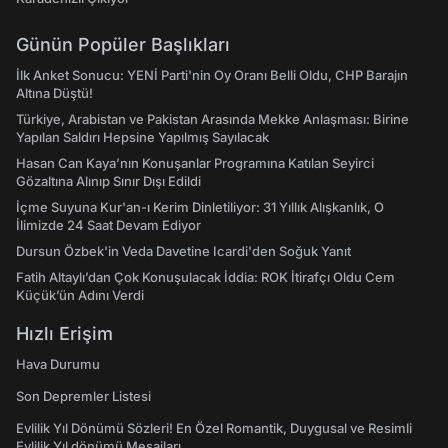
Günün Popüler Başlıkları
İlk Anket Sonucu: YENİ Parti'nin Oy Oranı Belli Oldu, CHP Barajın
Altına Düştü!
Türkiye, Arabistan ve Pakistan Arasında Mekke Anlaşması: Birine
Yapılan Saldırı Hepsine Yapılmış Sayılacak
Hasan Can Kaya’nın Konuşanlar Programına Katılan Seyirci
Gözaltına Alınıp Sınır Dışı Edildi
İçme Suyuna Kur'an-ı Kerim Dinletiliyor: 31 Yıllık Alışkanlık, O
İlimizde 24 Saat Devam Ediyor
Dursun Özbek'in Veda Davetine Icardi'den Soğuk Yanıt
Fatih Altaylı’dan Çok Konuşulacak İddia: ROK İtirafçı Oldu Cem
Küçük’ün Adını Verdi
Hızlı Erişim
Hava Durumu
Son Depremler Listesi
Evlilik Yıl Dönümü Sözleri! En Özel Romantik, Duygusal ve Resimli
Evlilik Yıl dönümü Mesajları