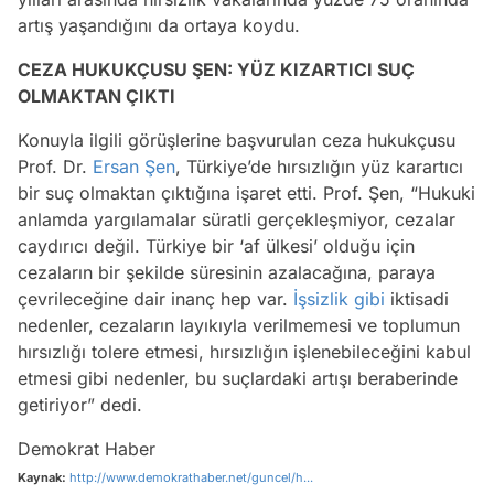
artış yaşandığını da ortaya koydu.
CEZA HUKUKÇUSU ŞEN: YÜZ KIZARTICI SUÇ
OLMAKTAN ÇIKTI
Konuyla ilgili görüşlerine başvurulan ceza hukukçusu
Prof. Dr.
Ersan Şen
, Türkiye’de hırsızlığın yüz karartıcı
bir suç olmaktan çıktığına işaret etti. Prof. Şen, “Hukuki
anlamda yargılamalar süratli gerçekleşmiyor, cezalar
caydırıcı değil. Türkiye bir ‘af ülkesi’ olduğu için
cezaların bir şekilde süresinin azalacağına, paraya
çevrileceğine dair inanç hep var.
İşsizlik
gibi
iktisadi
nedenler, cezaların layıkıyla verilmemesi ve toplumun
hırsızlığı tolere etmesi, hırsızlığın işlenebileceğini kabul
etmesi gibi nedenler, bu suçlardaki artışı beraberinde
getiriyor” dedi.
Demokrat Haber
Kaynak:
http://www.demokrathaber.net/guncel/h...