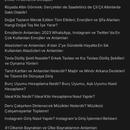
Rüyada Altın Görmek: Gerçekler de Saadetiniz de Çil Çil Altınlarda
Saklı Olabilir!
Doğal Taşların Merak Edilen Tüm Etkileri, Enerjileri ve Şifa Alanları:
Hangi Doğal Taş Ne İşe Yarar?
Emojilerin Anlamları: 2023 WhatsApp, Instagram ve Twitter'da En
Çok Kullanılan Emojiler ve Anlamları
Atasözleri ve Anlamları: A'dan Z'ye Gündelik Hayatta En Sık
Kullanılan Atasözleri ve Anlamları
Tavla Diziliş Şekli Nasıldır? Erkek Tavlası ve Kız Tavlası Diziliş Şekilleri
ve Oynama Yönleri
Tarot Kartları ve Anlamları Nelerdir? Majör ve Minör Arkana Desteleri
İle Tılsımlı Bir Dünyaya Giriş
Burç Uyumu Hesaplama Nedir? Burç Uyumu, Aşk Uyumu Nasıl
Hesaplanır?
İdeal Kilo Nedir? İdeal Kilo Hesaplama Nasıl Yapılır?
Ders Çalışırken Dinlenecek Müzikler Nelerdir? Müziksiz
Çalışamayanlar Toplanın!
Instagram Giriş Nasıl Yapılır? Instagram'a Giriş İşlemleri Rehberi
41 Ülkenin Bayrakları ve Ülke Bayraklarının Anlamları