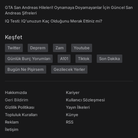
GTA San Andreas Hileleri! Oynamaya Doyamayanlar İçin Güncel San
Andreas Şifreleri
IQ Testi: IQ'unuzun Kaç Olduğunu Merak Ettiniz mi?
Keşfet
Twitter
Deprem
Zam
Youtube
Günlük Burç Yorumları
A101
Tiktok
Son Dakika
Bugün Ne Pişirsem
Gezilecek Yerler
Hakkımızda
Kariyer
Geri Bildirim
Kullanıcı Sözleşmesi
Gizlilik Politikası
Yayın İlkeleri
Topluluk Kuralları
Künye
Reklam
RSS
İletişim