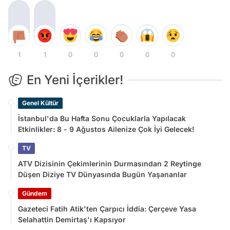
1
1
0
0
0
0
0
En Yeni İçerikler!
Genel Kültür
İstanbul'da Bu Hafta Sonu Çocuklarla Yapılacak
Etkinlikler: 8 - 9 Ağustos Ailenize Çok İyi Gelecek!
TV
ATV Dizisinin Çekimlerinin Durmasından 2 Reytinge
Düşen Diziye TV Dünyasında Bugün Yaşananlar
Gündem
Gazeteci Fatih Atik'ten Çarpıcı İddia: Çerçeve Yasa
Selahattin Demirtaş'ı Kapsıyor