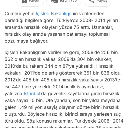
Favori
Yorum Yap
Paylaş
Cumhuriyet'in
İçişleri Bakanlığı
’nın verilerinden
derlediği bilgilere göre, Türkiye’de 2008- 2014 yılları
arasında hırsızlık olayları yüzde 75 arttı. Uzmanlar,
hırsızlık olaylarında yaşanan patlamayı toplumsal
bozulmaya bağlıyor.
İçişleri Bakanlığı’nın verilerine göre, 2008’de 256 bin
562 olan hırsızlık vakası 2009’da 304 bin olurken;
2010’da bu rakam 344 bin 87’ye yükseldi. Hırsızlık
vakaları, 2011’de de artış göstererek 351 bin 838 oldu.
2012’de 405 bin 405 olan hırsızlık vaka sayısı 2013’te
ise 447 bine yükseldi. 2014’ün ilk 5 ayında ise,
yalnızca
İstanbul
’da güvenlik kayıtlarına giren hırsızlık
vaka sayısı 10 bin. Öte yandan, son bir yılda meydana
gelen 1,49 milyon asayiş olayının dörtte birini hırsızlık
oluşturdu. Böylece hırsızlık, birinci sıraya yerleşen suç
türü oldu. Söz konusu rakamlar, Türkiye’de 2008- 2014
yılları arasında hırsızlık vakalarında yüzde 75 oranında