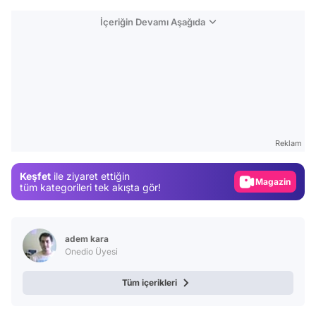
İçeriğin Devamı Aşağıda
Video
Test
Reklam
Gündem
Keşfet
ile ziyaret ettiğin
Magazin
tüm kategorileri tek akışta gör!
Video
Test
adem kara
Onedio Üyesi
Tüm içerikleri