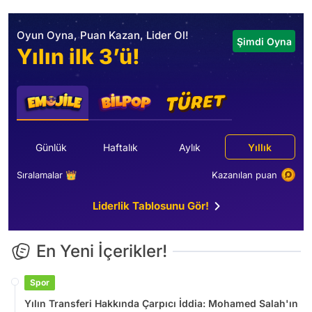
Oyun Oyna, Puan Kazan, Lider Ol!
Şimdi Oyna
Yılın ilk 3’ü!
Günlük
Haftalık
Aylık
Yıllık
Sıralamalar 👑
Kazanılan puan
Liderlik Tablosunu Gör!
En Yeni İçerikler!
Spor
Yılın Transferi Hakkında Çarpıcı İddia: Mohamed Salah'ın