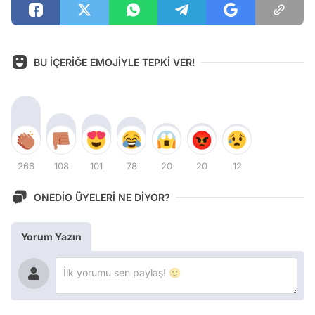
BU İÇERİĞE EMOJİYLE TEPKİ VER!
266
108
101
78
20
20
12
ONEDİO ÜYELERİ NE DİYOR?
Yorum Yazın