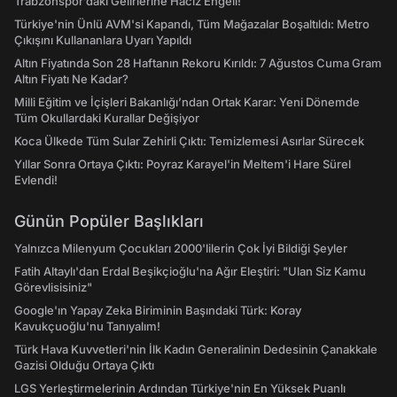
Trabzonspor’daki Gelirlerine Haciz Engeli!
Türkiye'nin Ünlü AVM'si Kapandı, Tüm Mağazalar Boşaltıldı: Metro
Çıkışını Kullananlara Uyarı Yapıldı
Altın Fiyatında Son 28 Haftanın Rekoru Kırıldı: 7 Ağustos Cuma Gram
Altın Fiyatı Ne Kadar?
Milli Eğitim ve İçişleri Bakanlığı’ndan Ortak Karar: Yeni Dönemde
Tüm Okullardaki Kurallar Değişiyor
Koca Ülkede Tüm Sular Zehirli Çıktı: Temizlemesi Asırlar Sürecek
Yıllar Sonra Ortaya Çıktı: Poyraz Karayel'in Meltem'i Hare Sürel
Evlendi!
Günün Popüler Başlıkları
Yalnızca Milenyum Çocukları 2000'lilerin Çok İyi Bildiği Şeyler
Fatih Altaylı'dan Erdal Beşikçioğlu'na Ağır Eleştiri: "Ulan Siz Kamu
Görevlisisiniz"
Google'ın Yapay Zeka Biriminin Başındaki Türk: Koray
Kavukçuoğlu'nu Tanıyalım!
Türk Hava Kuvvetleri'nin İlk Kadın Generalinin Dedesinin Çanakkale
Gazisi Olduğu Ortaya Çıktı
LGS Yerleştirmelerinin Ardından Türkiye'nin En Yüksek Puanlı