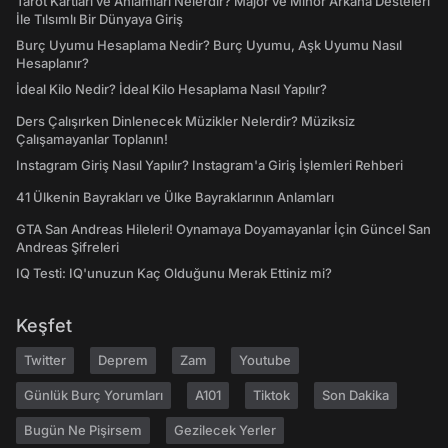
Tarot Kartları ve Anlamları Nelerdir? Majör ve Minör Arkana Desteleri
İle Tılsımlı Bir Dünyaya Giriş
Burç Uyumu Hesaplama Nedir? Burç Uyumu, Aşk Uyumu Nasıl
Hesaplanır?
İdeal Kilo Nedir? İdeal Kilo Hesaplama Nasıl Yapılır?
Ders Çalışırken Dinlenecek Müzikler Nelerdir? Müziksiz
Çalışamayanlar Toplanın!
Instagram Giriş Nasıl Yapılır? Instagram'a Giriş İşlemleri Rehberi
41 Ülkenin Bayrakları ve Ülke Bayraklarının Anlamları
GTA San Andreas Hileleri! Oynamaya Doyamayanlar İçin Güncel San
Andreas Şifreleri
IQ Testi: IQ'unuzun Kaç Olduğunu Merak Ettiniz mi?
Keşfet
Twitter
Deprem
Zam
Youtube
Günlük Burç Yorumları
A101
Tiktok
Son Dakika
Bugün Ne Pişirsem
Gezilecek Yerler