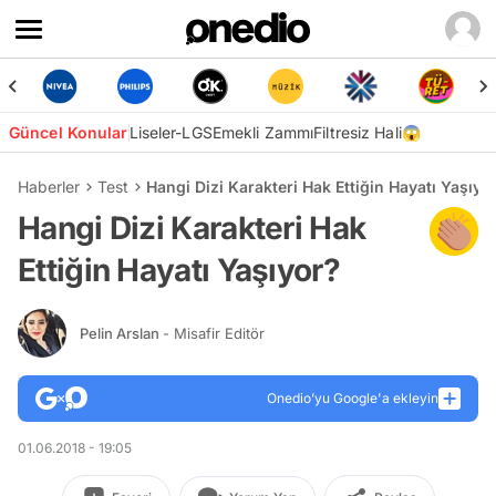
Güncel Konular
Liseler-LGS
Emekli Zammı
Filtresiz Hali😱
Haberler
Test
Hangi Dizi Karakteri Hak Ettiğin Hayatı Yaşıyo
Hangi Dizi Karakteri Hak
Ettiğin Hayatı Yaşıyor?
Pelin Arslan
- Misafir Editör
Onedio’yu Google'a ekleyin
01.06.2018 - 19:05