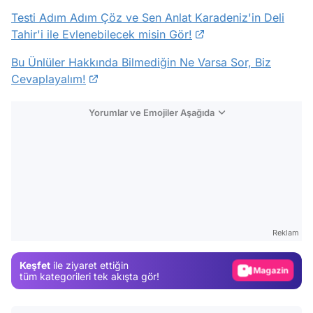
Testi Adım Adım Çöz ve Sen Anlat Karadeniz'in Deli
Tahir'i ile Evlenebilecek misin Gör!
Bu Ünlüler Hakkında Bilmediğin Ne Varsa Sor, Biz
Cevaplayalım!
Yorumlar ve Emojiler Aşağıda
Video
Test
Gündem
Reklam
Magazin
Keşfet
ile ziyaret ettiğin
Video
tüm kategorileri tek akışta gör!
Test