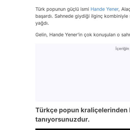
Türk popunun güçlü ismi
Hande Yener
, Ala
başardı. Sahnede giydiği ilginç kombiniy
yağdı.
Gelin, Hande Yener’in çok konuşulan o sahn
İçeriği
Türkçe popun kraliçelerinden 
tanıyorsunuzdur.