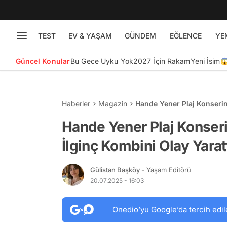
TEST
EV & YAŞAM
GÜNDEM
EĞLENCE
YE
Güncel Konular
Bu Gece Uyku Yok
2027 İçin Rakam
Yeni İsim
Haberler
Magazin
Hande Yener Plaj Konserind
Hande Yener Plaj Konseri
İlginç Kombini Olay Yaratt
Gülistan Başköy
- Yaşam Editörü
20.07.2025 - 16:03
Onedio’yu Google’da tercih edil