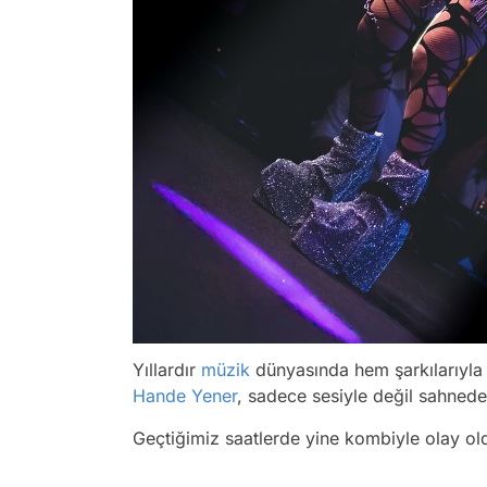
Yıllardır
müzik
dünyasında hem şarkılarıyla 
Hande Yener
, sadece sesiyle değil sahnede
Geçtiğimiz saatlerde yine kombiyle olay ol