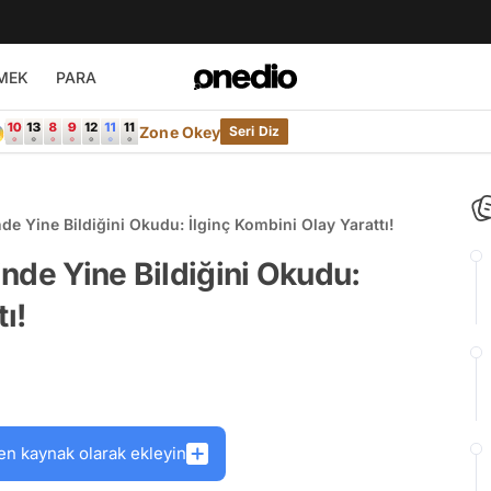
MEK
PARA

Zone Okey
Seri Diz
e Yine Bildiğini Okudu: İlginç Kombini Olay Yarattı!
nde Yine Bildiğini Okudu:
ı!
en kaynak olarak ekleyin