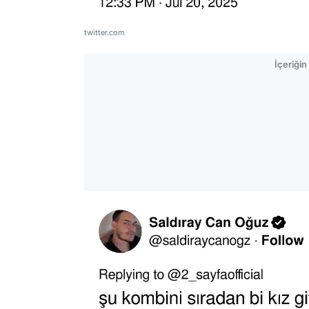
twitter.com
İçeriği