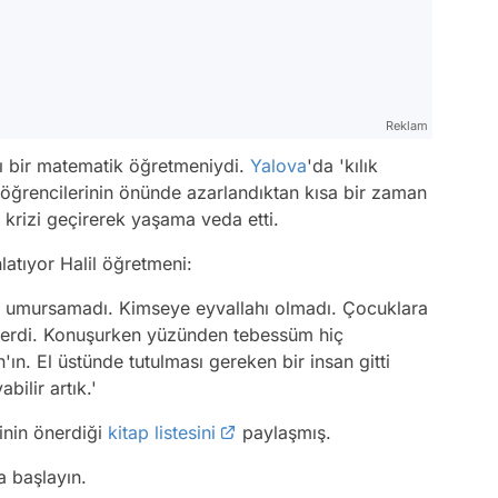
Reklam
ı bir matematik öğretmeniydi.
Yalova
'da 'kılık
n öğrencilerinin önünde azarlandıktan kısa bir zaman
krizi geçirerek yaşama veda etti.
latıyor Halil öğretmeni:
man, umursamadı. Kimseye eyvallahı olmadı. Çocuklara
derdi. Konuşurken yüzünden tebessüm hiç
'ın. El üstünde tutulması gereken bir insan gitti
bilir artık.'
inin önerdiği
kitap listesini
paylaşmış.
a başlayın.