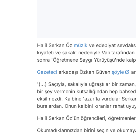
Halil Serkan Öz
müzik
ve edebiyat sevdalıs
kıyafeti ve sakalı' nedeniyle Vali tarafında
sonra 'Öğretmene Saygı Yürüyüşü'nde kalp 
Gazeteci
arkadaşı Özkan Güven
şöyle
an
'(...) Saçıyla, sakalıyla uğraştılar bir za
bir şey vermenin kutsallığından hep bahse
eksilmezdi. Kalbine 'azar'la vurdular Serkan
buralardan. Onun kalbini kıranlar rahat uyuya
Halil Serkan Öz'ün öğrencileri, öğretmenler
Okumadıklarınızdan birini seçin ve okumay