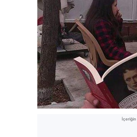
İçeriği