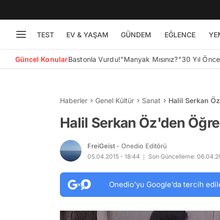
TEST
EV & YAŞAM
GÜNDEM
EĞLENCE
YE
Güncel Konular
Bastonla Vurdu!
"Manyak Mısınız?"
30 Yıl Önc
Haberler
Genel Kültür
Sanat
Halil Serkan Öz
Halil Serkan Öz'den Öğre
FreiGeist
- Onedio Editörü
05.04.2015 - 18:44
Son Güncelleme: 06.04.2
Onedio’yu Google’da tercih edil