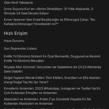
Olan Kedi Yakalandı
İçme Suyuna Kur'an-ı Kerim Dinletiliyor: 31 Yıllık Alışkanlık, O
İlimizde 24 Saat Devam Ediyor
Enver Aysever'den Erdal Beşikçioğlu ve Etimesgut Çıkışı: “Bu
Kafalarla Etimesgut Yönetilebilir mi?”
Hızlı Erişim
Hava Durumu
Son Depremler Listesi
Evlilik Yıl Dönümü Sözleri! En Özel Romantik, Duygusal ve Resimli
Evlilik Yıl dönümü Mesajları
Rüyada Altın Görmek: Gerçekler de Saadetiniz de Çil Çil Altınlarda
Saklı Olabilir!
Doğal Taşların Merak Edilen Tüm Etkileri, Enerjileri ve Şifa Alanları:
Hangi Doğal Taş Ne İşe Yarar?
Emojilerin Anlamları: 2023 WhatsApp, Instagram ve Twitter'da En
Çok Kullanılan Emojiler ve Anlamları
Atasözleri ve Anlamları: A'dan Z'ye Gündelik Hayatta En Sık
Kullanılan Atasözleri ve Anlamları