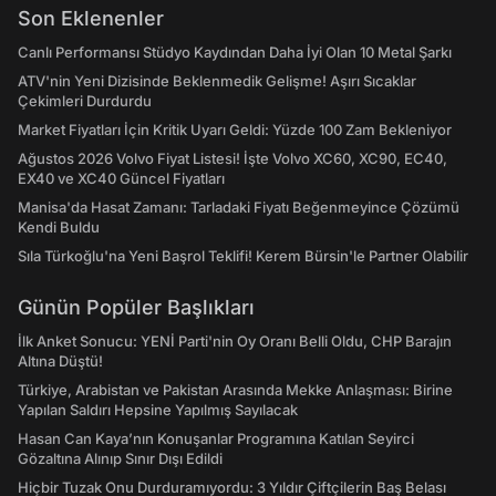
Son Eklenenler
Canlı Performansı Stüdyo Kaydından Daha İyi Olan 10 Metal Şarkı
ATV'nin Yeni Dizisinde Beklenmedik Gelişme! Aşırı Sıcaklar
Çekimleri Durdurdu
Market Fiyatları İçin Kritik Uyarı Geldi: Yüzde 100 Zam Bekleniyor
Ağustos 2026 Volvo Fiyat Listesi! İşte Volvo XC60, XC90, EC40,
EX40 ve XC40 Güncel Fiyatları
Manisa'da Hasat Zamanı: Tarladaki Fiyatı Beğenmeyince Çözümü
Kendi Buldu
Sıla Türkoğlu'na Yeni Başrol Teklifi! Kerem Bürsin'le Partner Olabilir
Günün Popüler Başlıkları
İlk Anket Sonucu: YENİ Parti'nin Oy Oranı Belli Oldu, CHP Barajın
Altına Düştü!
Türkiye, Arabistan ve Pakistan Arasında Mekke Anlaşması: Birine
Yapılan Saldırı Hepsine Yapılmış Sayılacak
Hasan Can Kaya’nın Konuşanlar Programına Katılan Seyirci
Gözaltına Alınıp Sınır Dışı Edildi
Hiçbir Tuzak Onu Durduramıyordu: 3 Yıldır Çiftçilerin Baş Belası