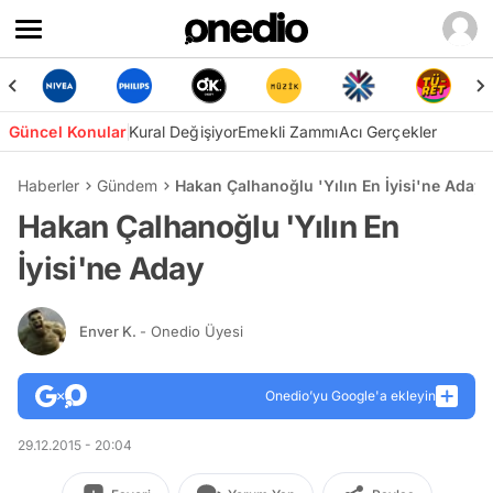
Güncel Konular
Kural Değişiyor
Emekli Zammı
Acı Gerçekler
Haberler
Gündem
Hakan Çalhanoğlu 'Yılın En İyisi'ne Aday
Hakan Çalhanoğlu 'Yılın En
İyisi'ne Aday
Enver K.
- Onedio Üyesi
Onedio’yu Google'a ekleyin
29.12.2015 - 20:04