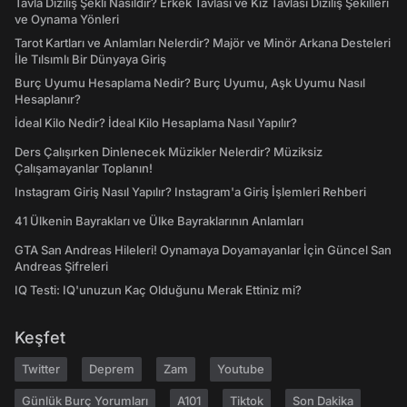
Tavla Diziliş Şekli Nasıldır? Erkek Tavlası ve Kız Tavlası Diziliş Şekilleri
ve Oynama Yönleri
Tarot Kartları ve Anlamları Nelerdir? Majör ve Minör Arkana Desteleri
İle Tılsımlı Bir Dünyaya Giriş
Burç Uyumu Hesaplama Nedir? Burç Uyumu, Aşk Uyumu Nasıl
Hesaplanır?
İdeal Kilo Nedir? İdeal Kilo Hesaplama Nasıl Yapılır?
Ders Çalışırken Dinlenecek Müzikler Nelerdir? Müziksiz
Çalışamayanlar Toplanın!
Instagram Giriş Nasıl Yapılır? Instagram'a Giriş İşlemleri Rehberi
41 Ülkenin Bayrakları ve Ülke Bayraklarının Anlamları
GTA San Andreas Hileleri! Oynamaya Doyamayanlar İçin Güncel San
Andreas Şifreleri
IQ Testi: IQ'unuzun Kaç Olduğunu Merak Ettiniz mi?
Keşfet
Twitter
Deprem
Zam
Youtube
Günlük Burç Yorumları
A101
Tiktok
Son Dakika