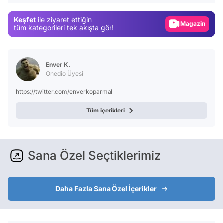
Gündem
Keşfet
ile ziyaret ettiğin
Magazin
tüm kategorileri tek akışta gör!
Video
Test
Enver K.
Onedio Üyesi
https://twitter.com/enverkoparmal
Tüm içerikleri
Sana Özel Seçtiklerimiz
Daha Fazla Sana Özel İçerikler