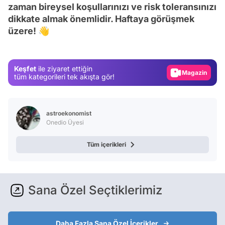
zaman bireysel koşullarınızı ve risk toleransınızı
Video
dikkate almak önemlidir. Haftaya görüşmek
Test
üzere! 👋
Gündem
Magazin
Keşfet
ile ziyaret ettiğin
Video
tüm kategorileri tek akışta gör!
Test
astroekonomist
Onedio Üyesi
Tüm içerikleri
Sana Özel Seçtiklerimiz
Daha Fazla Sana Özel İçerikler