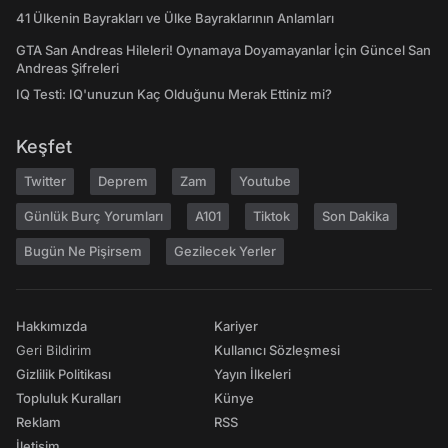
41 Ülkenin Bayrakları ve Ülke Bayraklarının Anlamları
GTA San Andreas Hileleri! Oynamaya Doyamayanlar İçin Güncel San
Andreas Şifreleri
IQ Testi: IQ'unuzun Kaç Olduğunu Merak Ettiniz mi?
Keşfet
Twitter
Deprem
Zam
Youtube
Günlük Burç Yorumları
A101
Tiktok
Son Dakika
Bugün Ne Pişirsem
Gezilecek Yerler
Hakkımızda
Kariyer
Geri Bildirim
Kullanıcı Sözleşmesi
Gizlilik Politikası
Yayın İlkeleri
Topluluk Kuralları
Künye
Reklam
RSS
İletişim