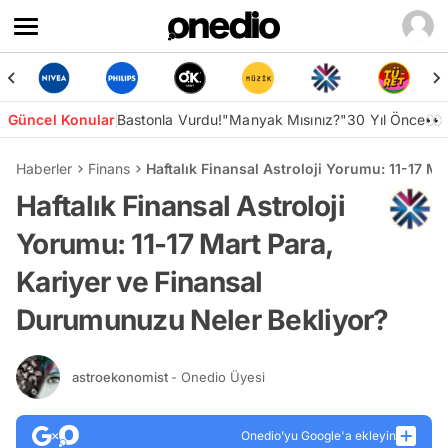
Güncel Konular
Bastonla Vurdu!
"Manyak Mısınız?"
30 Yıl Önce👀
Haberler
Finans
Haftalık Finansal Astroloji Yorumu: 11-17 M
Haftalık Finansal Astroloji
Yorumu: 11-17 Mart Para,
Kariyer ve Finansal
Durumunuzu Neler Bekliyor?
astroekonomist
- Onedio Üyesi
Onedio’yu Google'a ekleyin