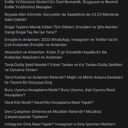
Evlilik Yıl Dönümü Sözleri! En Özel Romantik, Duygusal ve Resimli
Evlilik Yıl dönümü Mesajları
Rüyada Altın Görmek: Gerçekler de Saadetiniz de Çil Çil Altınlarda
Saklı Olabilir!
Doğal Taşların Merak Edilen Tüm Etkileri, Enerjileri ve Şifa Alanları:
Hangi Doğal Taş Ne İşe Yarar?
Emojilerin Anlamları: 2023 WhatsApp, Instagram ve Twitter'da En
Çok Kullanılan Emojiler ve Anlamları
Atasözleri ve Anlamları: A'dan Z'ye Gündelik Hayatta En Sık
Kullanılan Atasözleri ve Anlamları
Tavla Diziliş Şekli Nasıldır? Erkek Tavlası ve Kız Tavlası Diziliş Şekilleri
ve Oynama Yönleri
Tarot Kartları ve Anlamları Nelerdir? Majör ve Minör Arkana Desteleri
İle Tılsımlı Bir Dünyaya Giriş
Burç Uyumu Hesaplama Nedir? Burç Uyumu, Aşk Uyumu Nasıl
Hesaplanır?
İdeal Kilo Nedir? İdeal Kilo Hesaplama Nasıl Yapılır?
Ders Çalışırken Dinlenecek Müzikler Nelerdir? Müziksiz
Çalışamayanlar Toplanın!
Instagram Giriş Nasıl Yapılır? Instagram'a Giriş İşlemleri Rehberi