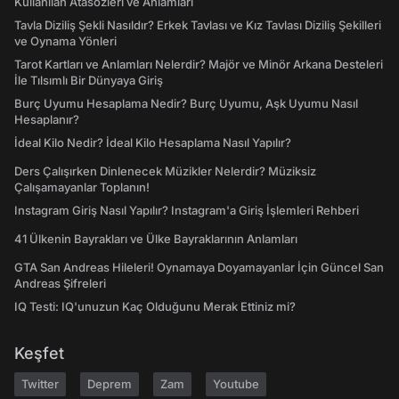
Kullanılan Atasözleri ve Anlamları
Tavla Diziliş Şekli Nasıldır? Erkek Tavlası ve Kız Tavlası Diziliş Şekilleri
ve Oynama Yönleri
Tarot Kartları ve Anlamları Nelerdir? Majör ve Minör Arkana Desteleri
İle Tılsımlı Bir Dünyaya Giriş
Burç Uyumu Hesaplama Nedir? Burç Uyumu, Aşk Uyumu Nasıl
Hesaplanır?
İdeal Kilo Nedir? İdeal Kilo Hesaplama Nasıl Yapılır?
Ders Çalışırken Dinlenecek Müzikler Nelerdir? Müziksiz
Çalışamayanlar Toplanın!
Instagram Giriş Nasıl Yapılır? Instagram'a Giriş İşlemleri Rehberi
41 Ülkenin Bayrakları ve Ülke Bayraklarının Anlamları
GTA San Andreas Hileleri! Oynamaya Doyamayanlar İçin Güncel San
Andreas Şifreleri
IQ Testi: IQ'unuzun Kaç Olduğunu Merak Ettiniz mi?
Keşfet
Twitter
Deprem
Zam
Youtube