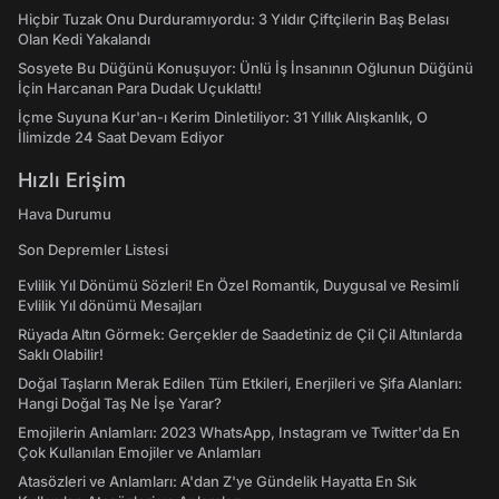
Hiçbir Tuzak Onu Durduramıyordu: 3 Yıldır Çiftçilerin Baş Belası
Olan Kedi Yakalandı
Sosyete Bu Düğünü Konuşuyor: Ünlü İş İnsanının Oğlunun Düğünü
İçin Harcanan Para Dudak Uçuklattı!
İçme Suyuna Kur'an-ı Kerim Dinletiliyor: 31 Yıllık Alışkanlık, O
İlimizde 24 Saat Devam Ediyor
Hızlı Erişim
Hava Durumu
Son Depremler Listesi
Evlilik Yıl Dönümü Sözleri! En Özel Romantik, Duygusal ve Resimli
Evlilik Yıl dönümü Mesajları
Rüyada Altın Görmek: Gerçekler de Saadetiniz de Çil Çil Altınlarda
Saklı Olabilir!
Doğal Taşların Merak Edilen Tüm Etkileri, Enerjileri ve Şifa Alanları:
Hangi Doğal Taş Ne İşe Yarar?
Emojilerin Anlamları: 2023 WhatsApp, Instagram ve Twitter'da En
Çok Kullanılan Emojiler ve Anlamları
Atasözleri ve Anlamları: A'dan Z'ye Gündelik Hayatta En Sık