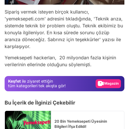
Sipariş vermek isteyen birçok kullanıcı,
'yemeksepeti.com' adresini tıkladığında, 'Teknik arıza,
sistemde teknik bir problem oluştu. Teknik ekibimiz bu
konuyla ilgileniyor. En kısa sürede sorunu çözüp
aranıza döneceğiz. Sabrınız için teşekkürler' yazısı ile
karşılaşıyor.
Video
Yemeksepeti hackerları, 20 milyondan fazla kişinin
verilerinin ellerinde olduğunu söylemişti.
Test
Gündem
Keşfet
ile ziyaret ettiğin
Magazin
tüm kategorileri tek akışta gör!
Video
Bu İçerik de İlginizi Çekebilir
Test
20 Bin Yemeksepeti Üyesinin
Bilgileri İfşa Edildi!