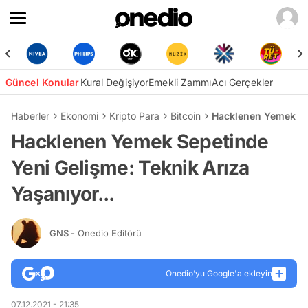
Güncel Konular
Kural Değişiyor
Emekli Zammı
Acı Gerçekler
Haberler
Ekonomi
Kripto Para
Bitcoin
Hacklenen Yemek Sep
Hacklenen Yemek Sepetinde
Yeni Gelişme: Teknik Arıza
Yaşanıyor...
GNS
- Onedio Editörü
Onedio’yu Google'a ekleyin
07.12.2021 - 21:35