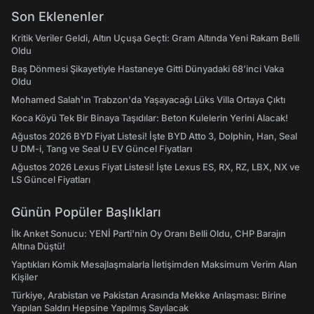
Son Eklenenler
Kritik Veriler Geldi, Altın Uçuşa Geçti: Gram Altında Yeni Rakam Belli
Oldu
Baş Dönmesi Şikayetiyle Hastaneye Gitti Dünyadaki 68’inci Vaka
Oldu
Mohamed Salah'ın Trabzon'da Yaşayacağı Lüks Villa Ortaya Çıktı
Koca Köyü Tek Bir Binaya Taşıdılar: Beton Kulelerin Yerini Alacak!
Ağustos 2026 BYD Fiyat Listesi! İşte BYD Atto 3, Dolphin, Han, Seal
U DM-i, Tang ve Seal U EV Güncel Fiyatları
Ağustos 2026 Lexus Fiyat Listesi! İşte Lexus ES, RX, RZ, LBX, NX ve
LS Güncel Fiyatları
Günün Popüler Başlıkları
İlk Anket Sonucu: YENİ Parti'nin Oy Oranı Belli Oldu, CHP Barajın
Altına Düştü!
Yaptıkları Komik Mesajlaşmalarla İletişimden Maksimum Verim Alan
Kişiler
Türkiye, Arabistan ve Pakistan Arasında Mekke Anlaşması: Birine
Yapılan Saldırı Hepsine Yapılmış Sayılacak