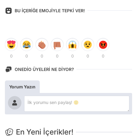
BU İÇERİĞE EMOJİYLE TEPKİ VER!
0
0
0
0
0
0
0
ONEDİO ÜYELERİ NE DİYOR?
Yorum Yazın
En Yeni İçerikler!