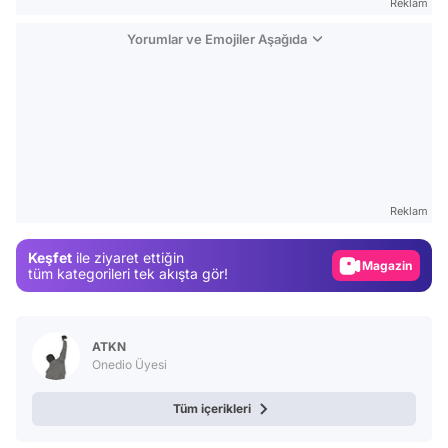
Reklam
Yorumlar ve Emojiler Aşağıda
Video
Test
Reklam
Gündem
Keşfet
ile ziyaret ettiğin
Magazin
tüm kategorileri tek akışta gör!
Video
Test
ATKN
Onedio Üyesi
Tüm içerikleri