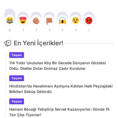
2
1
1
1
1
1
1
En Yeni İçerikler!
Yaşam
114 Yıldır Unutulan Köy Bir Gecede Dünyanın Gözdesi
Oldu: Oteller Dolar Dolmaz Çadır Kurdular
Yaşam
Hindistan’da Havalimanı Açılışına Katılan Halk Peyzajdaki
Bitkileri Söküp Götürdü
Yaşam
Hamam Böceği Yetiştirip Servet Kazanıyorlar: Günde 15
Ton Çöp Yiyorlar!