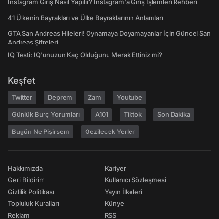
Instagram Giriş Nasıl Yapılır? Instagram'a Giriş İşlemleri Rehberi
41 Ülkenin Bayrakları ve Ülke Bayraklarının Anlamları
GTA San Andreas Hileleri! Oynamaya Doyamayanlar İçin Güncel San
Andreas Şifreleri
IQ Testi: IQ'unuzun Kaç Olduğunu Merak Ettiniz mi?
Keşfet
Twitter
Deprem
Zam
Youtube
Günlük Burç Yorumları
A101
Tiktok
Son Dakika
Bugün Ne Pişirsem
Gezilecek Yerler
Hakkımızda
Kariyer
Geri Bildirim
Kullanıcı Sözleşmesi
Gizlilik Politikası
Yayın İlkeleri
Topluluk Kuralları
Künye
Reklam
RSS