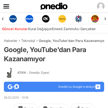
Güncel Konular
Kural Değişiyor
Emekli Zammı
Acı Gerçekler
Haberler
Teknoloji
Google, YouTube'dan Para Kazanamıyor
Google, YouTube'dan Para
Kazanamıyor
ATKN
- Onedio Üyesi
Onedio’yu Google'a ekleyin
26.02.2015 - 13:16