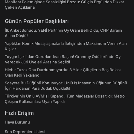
Manifest Polemiğinde Sessizliğini Bozdu: Gülçin Ergül'den Dikkat
Çeken Açıklama
Günün Popüler Başlıkları
İlk Anket Sonucu: YENİ Parti'nin Oy Oranı Belli Oldu, CHP Barajın
Altına Düştü!
Yaptıkları Komik Mesajlaşmalarla İletişimden Maksimum Verim Alan
Kişiler
Toygar Işıklı'dan Gururlandıran Başarı! Grammy Ödülleri'nde Oy
Verecek Jüri Üyeleri Arasına Seçildi
Hiçbir Tuzak Onu Durduramıyordu: 3 Yıldır Çiftçilerin Baş Belası
Olan Kedi Yakalandı
Sosyete Bu Düğünü Konuşuyor: Ünlü İş İnsanının Oğlunun Düğünü
İçin Harcanan Para Dudak Uçuklattı!
Türkiye'nin Ünlü AVM'si Kapandı, Tüm Mağazalar Boşaltıldı: Metro
Çıkışını Kullananlara Uyarı Yapıldı
Hızlı Erişim
Hava Durumu
Son Depremler Listesi