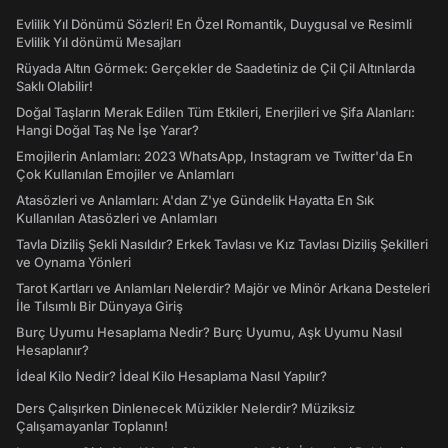
Evlilik Yıl Dönümü Sözleri! En Özel Romantik, Duygusal ve Resimli
Evlilik Yıl dönümü Mesajları
Rüyada Altın Görmek: Gerçekler de Saadetiniz de Çil Çil Altınlarda
Saklı Olabilir!
Doğal Taşların Merak Edilen Tüm Etkileri, Enerjileri ve Şifa Alanları:
Hangi Doğal Taş Ne İşe Yarar?
Emojilerin Anlamları: 2023 WhatsApp, Instagram ve Twitter'da En
Çok Kullanılan Emojiler ve Anlamları
Atasözleri ve Anlamları: A'dan Z'ye Gündelik Hayatta En Sık
Kullanılan Atasözleri ve Anlamları
Tavla Diziliş Şekli Nasıldır? Erkek Tavlası ve Kız Tavlası Diziliş Şekilleri
ve Oynama Yönleri
Tarot Kartları ve Anlamları Nelerdir? Majör ve Minör Arkana Desteleri
İle Tılsımlı Bir Dünyaya Giriş
Burç Uyumu Hesaplama Nedir? Burç Uyumu, Aşk Uyumu Nasıl
Hesaplanır?
İdeal Kilo Nedir? İdeal Kilo Hesaplama Nasıl Yapılır?
Ders Çalışırken Dinlenecek Müzikler Nelerdir? Müziksiz
Çalışamayanlar Toplanın!