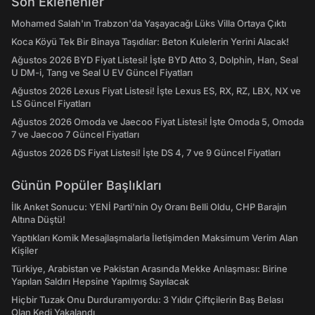
Son Eklenenler
Mohamed Salah'ın Trabzon'da Yaşayacağı Lüks Villa Ortaya Çıktı
Koca Köyü Tek Bir Binaya Taşıdılar: Beton Kulelerin Yerini Alacak!
Ağustos 2026 BYD Fiyat Listesi! İşte BYD Atto 3, Dolphin, Han, Seal
U DM-i, Tang ve Seal U EV Güncel Fiyatları
Ağustos 2026 Lexus Fiyat Listesi! İşte Lexus ES, RX, RZ, LBX, NX ve
LS Güncel Fiyatları
Ağustos 2026 Omoda ve Jaecoo Fiyat Listesi! İşte Omoda 5, Omoda
7 ve Jaecoo 7 Güncel Fiyatları
Ağustos 2026 DS Fiyat Listesi! İşte DS 4, 7 ve 9 Güncel Fiyatları
Günün Popüler Başlıkları
İlk Anket Sonucu: YENİ Parti'nin Oy Oranı Belli Oldu, CHP Barajın
Altına Düştü!
Yaptıkları Komik Mesajlaşmalarla İletişimden Maksimum Verim Alan
Kişiler
Türkiye, Arabistan ve Pakistan Arasında Mekke Anlaşması: Birine
Yapılan Saldırı Hepsine Yapılmış Sayılacak
Hiçbir Tuzak Onu Durduramıyordu: 3 Yıldır Çiftçilerin Baş Belası
Olan Kedi Yakalandı