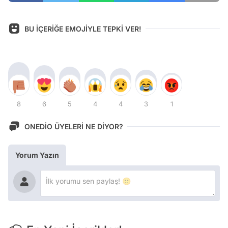
BU İÇERİĞE EMOJİYLE TEPKİ VER!
8
6
5
4
4
3
1
ONEDİO ÜYELERİ NE DİYOR?
Yorum Yazın