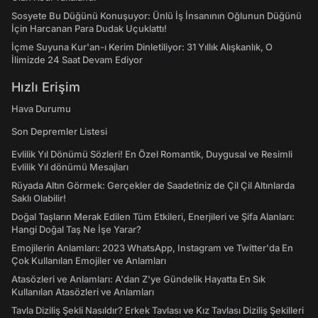
Sosyete Bu Düğünü Konuşuyor: Ünlü İş İnsanının Oğlunun Düğünü
İçin Harcanan Para Dudak Uçuklattı!
İçme Suyuna Kur'an-ı Kerim Dinletiliyor: 31 Yıllık Alışkanlık, O
İlimizde 24 Saat Devam Ediyor
Hızlı Erişim
Hava Durumu
Son Depremler Listesi
Evlilik Yıl Dönümü Sözleri! En Özel Romantik, Duygusal ve Resimli
Evlilik Yıl dönümü Mesajları
Rüyada Altın Görmek: Gerçekler de Saadetiniz de Çil Çil Altınlarda
Saklı Olabilir!
Doğal Taşların Merak Edilen Tüm Etkileri, Enerjileri ve Şifa Alanları:
Hangi Doğal Taş Ne İşe Yarar?
Emojilerin Anlamları: 2023 WhatsApp, Instagram ve Twitter'da En
Çok Kullanılan Emojiler ve Anlamları
Atasözleri ve Anlamları: A'dan Z'ye Gündelik Hayatta En Sık
Kullanılan Atasözleri ve Anlamları
Tavla Diziliş Şekli Nasıldır? Erkek Tavlası ve Kız Tavlası Diziliş Şekilleri