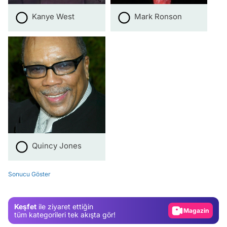
Kanye West
Mark Ronson
Quincy Jones
Video
Sonucu Göster
Test
Gündem
Keşfet
ile ziyaret ettiğin
Magazin
tüm kategorileri tek akışta gör!