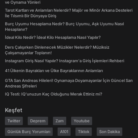
ve Oynama Yönleri
Tarot Kartları ve Anlamları Nelerdir? Majör ve Minör Arkana Desteleri
İle Tılsımlı Bir Dünyaya Giriş
Burç Uyumu Hesaplama Nedir? Burç Uyumu, Aşk Uyumu Nasıl
Hesaplanır?
İdeal Kilo Nedir? İdeal Kilo Hesaplama Nasıl Yapılır?
Ders Çalışırken Dinlenecek Müzikler Nelerdir? Müziksiz
Çalışamayanlar Toplanın!
Instagram Giriş Nasıl Yapılır? Instagram'a Giriş İşlemleri Rehberi
41 Ülkenin Bayrakları ve Ülke Bayraklarının Anlamları
GTA San Andreas Hileleri! Oynamaya Doyamayanlar İçin Güncel San
Andreas Şifreleri
IQ Testi: IQ'unuzun Kaç Olduğunu Merak Ettiniz mi?
Keşfet
Twitter
Deprem
Zam
Youtube
Günlük Burç Yorumları
A101
Tiktok
Son Dakika