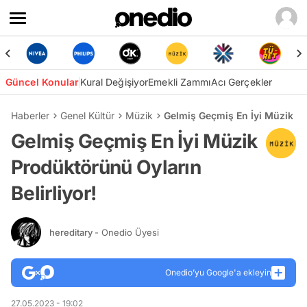
Güncel Konular
Kural Değişiyor
Emekli Zammı
Acı Gerçekler
Haberler
Genel Kültür
Müzik
Gelmiş Geçmiş En İyi Müzik Pr
Gelmiş Geçmiş En İyi Müzik
Prodüktörünü Oyların
Belirliyor!
hereditary
- Onedio Üyesi
Onedio’yu Google'a ekleyin
27.05.2023 - 19:02