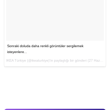
Sonraki doluda daha renkli görüntüler sergilemek
isteyenlere...
IKEA Türkiye
(@ikeaturkiye)'in paylaştığı bir gönderi (
27 Haz, 2018, 7:28öö PDT
Video
Test
Gündem