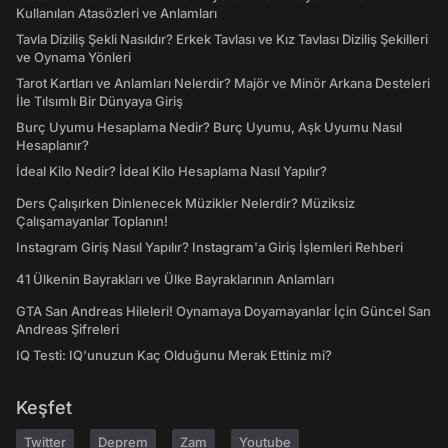
Kullanılan Atasözleri ve Anlamları
Tavla Diziliş Şekli Nasıldır? Erkek Tavlası ve Kız Tavlası Diziliş Şekilleri
ve Oynama Yönleri
Tarot Kartları ve Anlamları Nelerdir? Majör ve Minör Arkana Desteleri
İle Tılsımlı Bir Dünyaya Giriş
Burç Uyumu Hesaplama Nedir? Burç Uyumu, Aşk Uyumu Nasıl
Hesaplanır?
İdeal Kilo Nedir? İdeal Kilo Hesaplama Nasıl Yapılır?
Ders Çalışırken Dinlenecek Müzikler Nelerdir? Müziksiz
Çalışamayanlar Toplanın!
Instagram Giriş Nasıl Yapılır? Instagram'a Giriş İşlemleri Rehberi
41 Ülkenin Bayrakları ve Ülke Bayraklarının Anlamları
GTA San Andreas Hileleri! Oynamaya Doyamayanlar İçin Güncel San
Andreas Şifreleri
IQ Testi: IQ'unuzun Kaç Olduğunu Merak Ettiniz mi?
Keşfet
Twitter
Deprem
Zam
Youtube