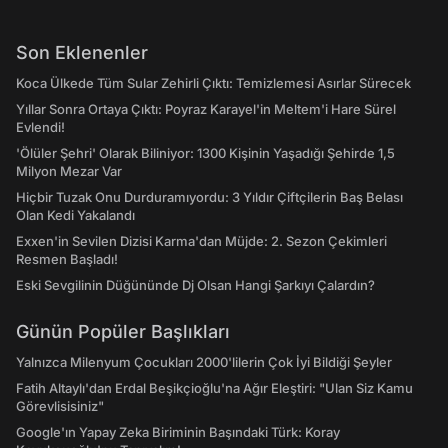
Son Eklenenler
Koca Ülkede Tüm Sular Zehirli Çıktı: Temizlemesi Asırlar Sürecek
Yıllar Sonra Ortaya Çıktı: Poyraz Karayel'in Meltem'i Hare Sürel
Evlendi!
'Ölüler Şehri' Olarak Biliniyor: 1300 Kişinin Yaşadığı Şehirde 1,5
Milyon Mezar Var
Hiçbir Tuzak Onu Durduramıyordu: 3 Yıldır Çiftçilerin Baş Belası
Olan Kedi Yakalandı
Exxen'in Sevilen Dizisi Karma'dan Müjde: 2. Sezon Çekimleri
Resmen Başladı!
Eski Sevgilinin Düğününde Dj Olsan Hangi Şarkıyı Çalardın?
Günün Popüler Başlıkları
Yalnızca Milenyum Çocukları 2000'lilerin Çok İyi Bildiği Şeyler
Fatih Altaylı'dan Erdal Beşikçioğlu'na Ağır Eleştiri: "Ulan Siz Kamu
Görevlisisiniz"
Google'ın Yapay Zeka Biriminin Başındaki Türk: Koray