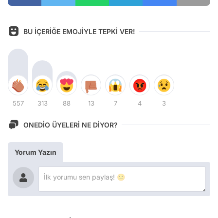
BU İÇERİĞE EMOJİYLE TEPKİ VER!
557
313
88
13
7
4
3
ONEDİO ÜYELERİ NE DİYOR?
Yorum Yazın