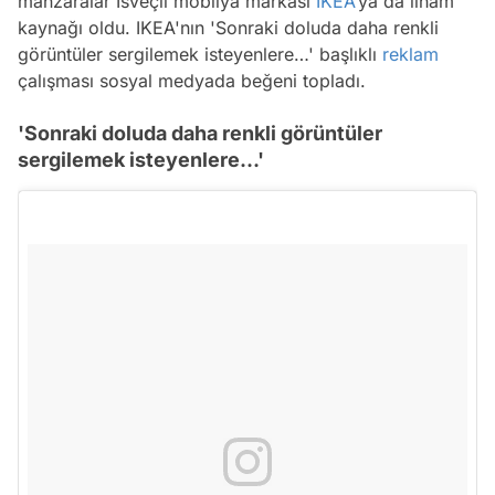
manzaralar İsveçli mobilya markası
IKEA
’ya da ilham
kaynağı oldu. IKEA'nın 'Sonraki doluda daha renkli
görüntüler sergilemek isteyenlere…' başlıklı
reklam
çalışması sosyal medyada beğeni topladı.
'Sonraki doluda daha renkli görüntüler
sergilemek isteyenlere…'