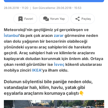
28.06.2018 - 11:20
Son Güncelleme: 29.06.2018 - 15:53
Favori
Yorum Yap
Paylaş
Meteoroloji’nin geçtiğimiz yıl gerçekleşen ve
İstanbul
’da pek çok aracın
zarar
görmesine neden
olan dolu yağışının bir benzerinin olabileceği
yönündeki uyarısı araç sahiplerini de harekete
geçirdi. Araç sahipleri halı ve kilimlerle araçlarını
kaplayarak doludan korunmak için önlem aldı. Ortaya
çıkan renkli görüntüler ise
İsveç
kökenli uluslararası
mobilya zinciri
IKEA
'ya ilham oldu.
Dolunun söylentisi bile paniğe neden oldu,
vatandaşlar halı, kilim, havlu, yatak gibi
eşyalarla araçlarını korumaya çalıştı👇