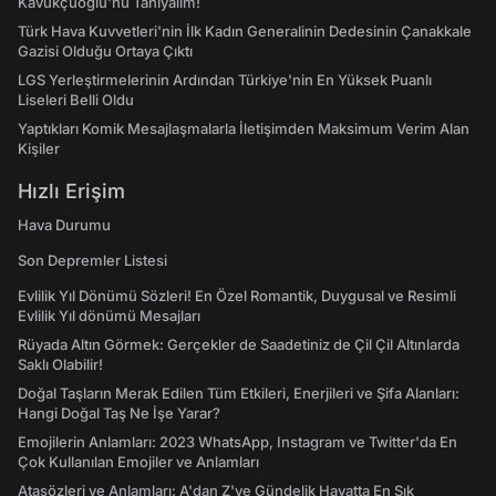
Kavukçuoğlu'nu Tanıyalım!
Türk Hava Kuvvetleri'nin İlk Kadın Generalinin Dedesinin Çanakkale
Gazisi Olduğu Ortaya Çıktı
LGS Yerleştirmelerinin Ardından Türkiye'nin En Yüksek Puanlı
Liseleri Belli Oldu
Yaptıkları Komik Mesajlaşmalarla İletişimden Maksimum Verim Alan
Kişiler
Hızlı Erişim
Hava Durumu
Son Depremler Listesi
Evlilik Yıl Dönümü Sözleri! En Özel Romantik, Duygusal ve Resimli
Evlilik Yıl dönümü Mesajları
Rüyada Altın Görmek: Gerçekler de Saadetiniz de Çil Çil Altınlarda
Saklı Olabilir!
Doğal Taşların Merak Edilen Tüm Etkileri, Enerjileri ve Şifa Alanları:
Hangi Doğal Taş Ne İşe Yarar?
Emojilerin Anlamları: 2023 WhatsApp, Instagram ve Twitter'da En
Çok Kullanılan Emojiler ve Anlamları
Atasözleri ve Anlamları: A'dan Z'ye Gündelik Hayatta En Sık