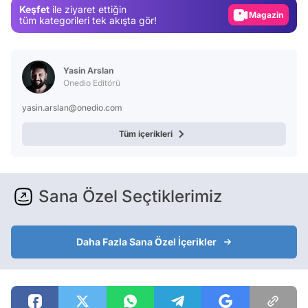
Keşfet
ile ziyaret ettiğin
Magazin
tüm kategorileri tek akışta gör!
Video
Test
Yasin Arslan
Onedio Editörü
yasin.arslan@onedio.com
Tüm içerikleri
Sana Özel Seçtiklerimiz
Daha Fazla Sana Özel İçerikler