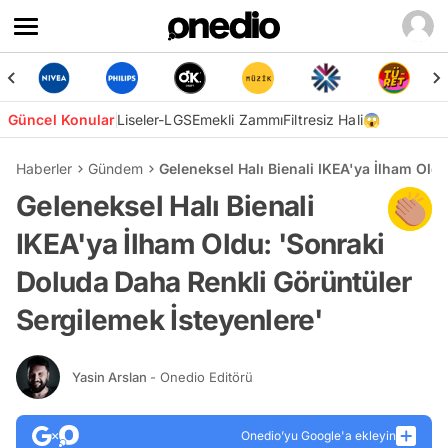
Güncel Konular
Liseler-LGS
Emekli Zammı
Filtresiz Hali😱
Haberler
Gündem
Geleneksel Halı Bienali IKEA'ya İlham Old
Geleneksel Halı Bienali
IKEA'ya İlham Oldu: 'Sonraki
Doluda Daha Renkli Görüntüler
Sergilemek İsteyenlere'
Yasin Arslan
- Onedio Editörü
Onedio’yu Google'a ekleyin