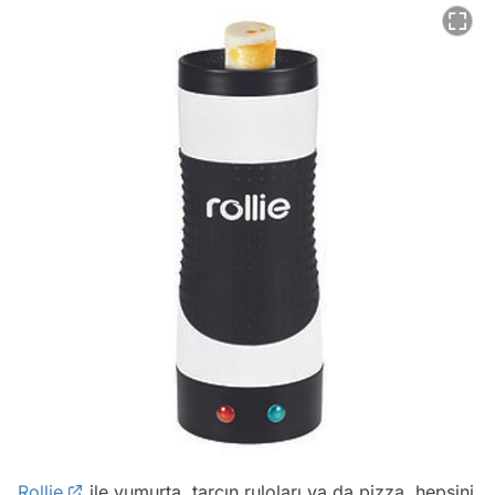
Rollie
ile yumurta, tarçın ruloları ya da pizza, hepsini