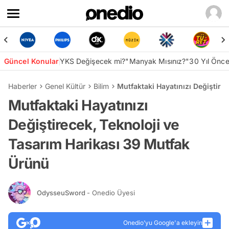
Güncel Konular
YKS Değişecek mi?
"Manyak Mısınız?"
30 Yıl Önc
Haberler
Genel Kültür
Bilim
Mutfaktaki Hayatınızı Değiştire
Mutfaktaki Hayatınızı
Değiştirecek, Teknoloji ve
Tasarım Harikası 39 Mutfak
Ürünü
OdysseuSword
- Onedio Üyesi
Onedio’yu Google'a ekleyin