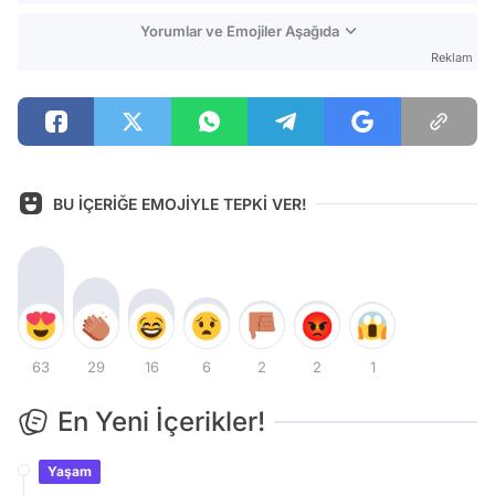
Yorumlar ve Emojiler Aşağıda
Reklam
BU İÇERİĞE EMOJİYLE TEPKİ VER!
63
29
16
6
2
2
1
En Yeni İçerikler!
Yaşam