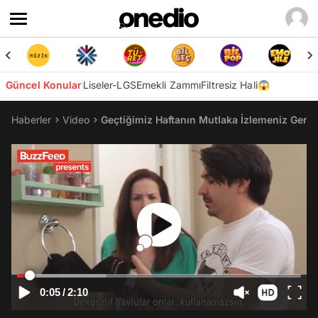
Güncel Konular
Liseler-LGS
Emekli Zammı
Filtresiz Hali😱
Haberler
Video
Geçtiğimiz Haftanın Mutlaka İzlemeniz Gere
0:05
/
2:10