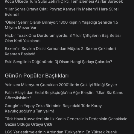
Koca Ülkede Tüm Sular Zehirli Çıktı: Temizlemesi Asırlar Sürecek
Yıllar Sonra Ortaya Çıktı: Poyraz Karayel'in Meltem'i Hare Sürel
Evlendi!
'Ölüler Şehri' Olarak Biliniyor: 1300 Kişinin Yaşadığı Şehirde 1,5
Milyon Mezar Var
Hiçbir Tuzak Onu Durduramıyordu: 3 Yıldır Çiftçilerin Baş Belası
Olan Kedi Yakalandı
Exxen'in Sevilen Dizisi Karma'dan Müjde: 2. Sezon Çekimleri
Resmen Başladı!
Eski Sevgilinin Düğününde Dj Olsan Hangi Şarkıyı Çalardın?
Günün Popüler Başlıkları
Yalnızca Milenyum Çocukları 2000'lilerin Çok İyi Bildiği Şeyler
Fatih Altaylı'dan Erdal Beşikçioğlu'na Ağır Eleştiri: "Ulan Siz Kamu
Görevlisisiniz"
Google'ın Yapay Zeka Biriminin Başındaki Türk: Koray
Kavukçuoğlu'nu Tanıyalım!
Türk Hava Kuvvetleri'nin İlk Kadın Generalinin Dedesinin Çanakkale
Gazisi Olduğu Ortaya Çıktı
LGS Yerleştirmelerinin Ardından Türkiye'nin En Yüksek Puanlı