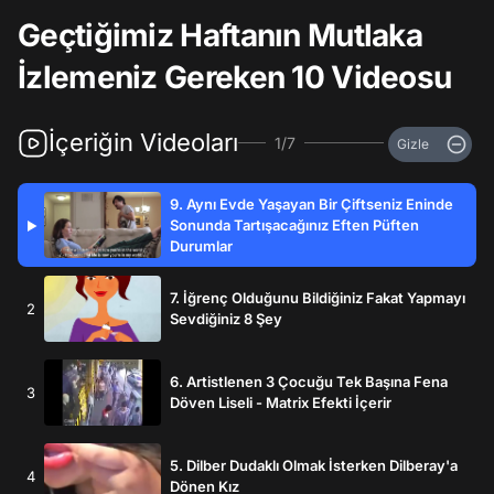
Geçtiğimiz Haftanın Mutlaka
İzlemeniz Gereken 10 Videosu
İçeriğin Videoları
1/7
Gizle
9. Aynı Evde Yaşayan Bir Çiftseniz Eninde
Sonunda Tartışacağınız Eften Püften
▶
Durumlar
7. İğrenç Olduğunu Bildiğiniz Fakat Yapmayı
2
Sevdiğiniz 8 Şey
6. Artistlenen 3 Çocuğu Tek Başına Fena
3
Döven Liseli - Matrix Efekti İçerir
5. Dilber Dudaklı Olmak İsterken Dilberay'a
4
Dönen Kız