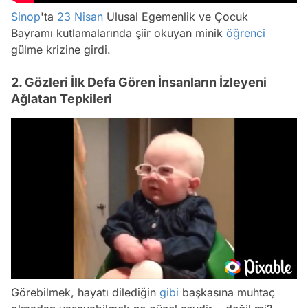
Sinop
'ta
23 Nisan
Ulusal Egemenlik ve Çocuk
Bayramı kutlamalarında şiir okuyan minik
öğrenci
gülme krizine girdi.
2. Gözleri İlk Defa Gören İnsanların İzleyeni
Ağlatan Tepkileri
/
Görebilmek, hayatı dilediğin
gibi
başkasına muhtaç