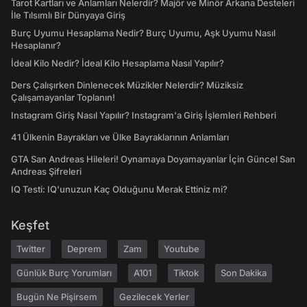
Tarot Kartları ve Anlamları Nelerdir? Majör ve Minör Arkana Desteleri
İle Tılsımlı Bir Dünyaya Giriş
Burç Uyumu Hesaplama Nedir? Burç Uyumu, Aşk Uyumu Nasıl
Hesaplanır?
İdeal Kilo Nedir? İdeal Kilo Hesaplama Nasıl Yapılır?
Ders Çalışırken Dinlenecek Müzikler Nelerdir? Müziksiz
Çalışamayanlar Toplanın!
Instagram Giriş Nasıl Yapılır? Instagram'a Giriş İşlemleri Rehberi
41 Ülkenin Bayrakları ve Ülke Bayraklarının Anlamları
GTA San Andreas Hileleri! Oynamaya Doyamayanlar İçin Güncel San
Andreas Şifreleri
IQ Testi: IQ'unuzun Kaç Olduğunu Merak Ettiniz mi?
Keşfet
Twitter
Deprem
Zam
Youtube
Günlük Burç Yorumları
A101
Tiktok
Son Dakika
Bugün Ne Pişirsem
Gezilecek Yerler