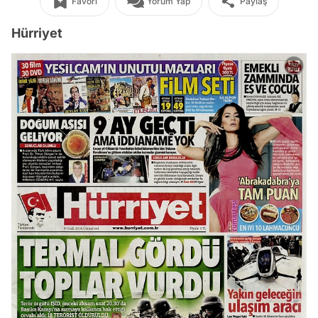
Favori
Yorum Yap
Paylaş
Hürriyet