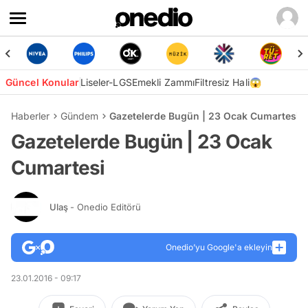
Güncel Konular
Liseler-LGS
Emekli Zammı
Filtresiz Hali😱
Haberler
Gündem
Gazetelerde Bugün | 23 Ocak Cumartesi
Gazetelerde Bugün | 23 Ocak
Cumartesi
Ulaş
- Onedio Editörü
Onedio’yu Google'a ekleyin
23.01.2016 - 09:17