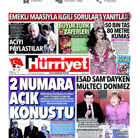
Favori
Yorum Yap
Paylaş