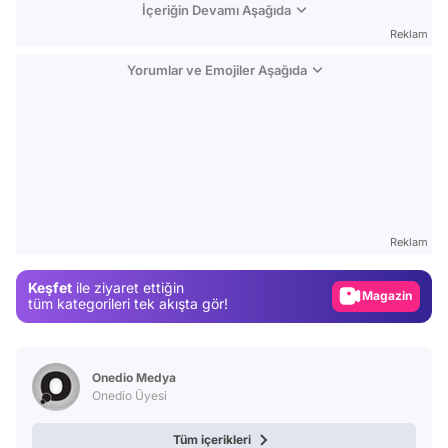
İçeriğin Devamı Aşağıda
Reklam
Yorumlar ve Emojiler Aşağıda
Video
Test
Reklam
Gündem
Keşfet
ile ziyaret ettiğin
Magazin
tüm kategorileri tek akışta gör!
Video
Test
Onedio Medya
Onedio Üyesi
Tüm içerikleri