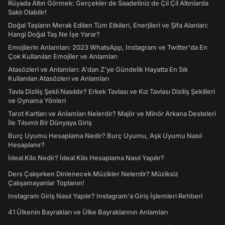
Rüyada Altın Görmek: Gerçekler de Saadetiniz de Çil Çil Altınlarda
Saklı Olabilir!
Doğal Taşların Merak Edilen Tüm Etkileri, Enerjileri ve Şifa Alanları:
Hangi Doğal Taş Ne İşe Yarar?
Emojilerin Anlamları: 2023 WhatsApp, Instagram ve Twitter'da En
Çok Kullanılan Emojiler ve Anlamları
Atasözleri ve Anlamları: A'dan Z'ye Gündelik Hayatta En Sık
Kullanılan Atasözleri ve Anlamları
Tavla Diziliş Şekli Nasıldır? Erkek Tavlası ve Kız Tavlası Diziliş Şekilleri
ve Oynama Yönleri
Tarot Kartları ve Anlamları Nelerdir? Majör ve Minör Arkana Desteleri
İle Tılsımlı Bir Dünyaya Giriş
Burç Uyumu Hesaplama Nedir? Burç Uyumu, Aşk Uyumu Nasıl
Hesaplanır?
İdeal Kilo Nedir? İdeal Kilo Hesaplama Nasıl Yapılır?
Ders Çalışırken Dinlenecek Müzikler Nelerdir? Müziksiz
Çalışamayanlar Toplanın!
Instagram Giriş Nasıl Yapılır? Instagram'a Giriş İşlemleri Rehberi
41 Ülkenin Bayrakları ve Ülke Bayraklarının Anlamları