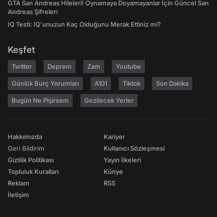
GTA San Andreas Hileleri! Oynamaya Doyamayanlar İçin Güncel San
Andreas Şifreleri
IQ Testi: IQ'unuzun Kaç Olduğunu Merak Ettiniz mi?
Keşfet
Twitter
Deprem
Zam
Youtube
Günlük Burç Yorumları
A101
Tiktok
Son Dakika
Bugün Ne Pişirsem
Gezilecek Yerler
Hakkımızda
Kariyer
Geri Bildirim
Kullanıcı Sözleşmesi
Gizlilik Politikası
Yayın İlkeleri
Topluluk Kuralları
Künye
Reklam
RSS
İletişim