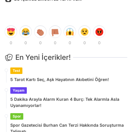
0
0
0
0
0
0
0
En Yeni İçerikler!
Test
5 Tarot Kartı Seç, Aşk Hayatının Akıbetini Öğren!
Yaşam
5 Dakika Arayla Alarm Kuran 4 Burç: Tek Alarmla Asla
Uyanamıyorlar!
Spor
Spor Gazetecisi Burhan Can Terzi Hakkında Soruşturma
Talimatı