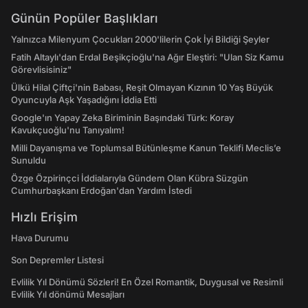
Günün Popüler Başlıkları
Yalnızca Milenyum Çocukları 2000'lilerin Çok İyi Bildiği Şeyler
Fatih Altaylı'dan Erdal Beşikçioğlu'na Ağır Eleştiri: "Ulan Siz Kamu
Görevlisisiniz"
Ülkü Hilal Çiftçi'nin Babası, Reşit Olmayan Kızının 10 Yaş Büyük
Oyuncuyla Aşk Yaşadığını İddia Etti
Google'ın Yapay Zeka Biriminin Başındaki Türk: Koray
Kavukçuoğlu'nu Tanıyalım!
Milli Dayanışma ve Toplumsal Bütünleşme Kanun Teklifi Meclis’e
Sunuldu
Özge Özpirinçci İddialarıyla Gündem Olan Kübra Süzgün
Cumhurbaşkanı Erdoğan'dan Yardım İstedi
Hızlı Erişim
Hava Durumu
Son Depremler Listesi
Evlilik Yıl Dönümü Sözleri! En Özel Romantik, Duygusal ve Resimli
Evlilik Yıl dönümü Mesajları