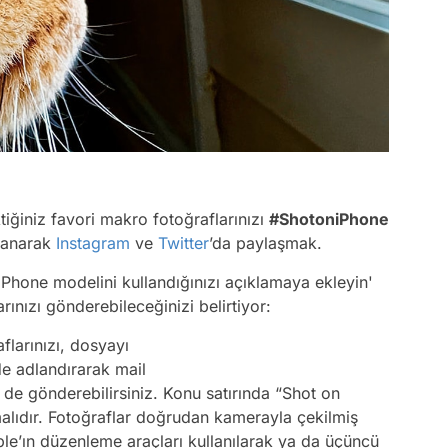
iğiniz favori makro fotoğraflarınızı
#ShotoniPhone
llanarak
Instagram
ve
Twitter
’da paylaşmak.
iPhone modelini kullandığınızı açıklamaya ekleyin
'
rınızı gönderebileceğinizi belirtiyor:
flarınızı, dosyayı
e adlandırarak mail
e gönderebilirsiniz. Konu satırında “Shot on
lıdır. Fotoğraflar doğrudan kamerayla çekilmiş
le’ın düzenleme araçları kullanılarak ya da üçüncü