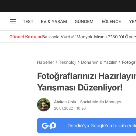
TEST
EV & YAŞAM
GÜNDEM
EĞLENCE
YE
Güncel Konular
Bastonla Vurdu!
"Manyak Mısınız?"
30 Yıl Önc
Haberler
Teknoloji
Donanım & Yazılım
Fotoğr
Düzenl
Fotoğraflarınızı Hazırlay
Yarışması Düzenliyor!
Atakan Uslu
- Social Media Manager
26.01.2022 - 10:26
Onedio’yu Google’da tercih edil