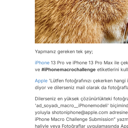
Yapmanız gereken tek şey;
iPhone
13 Pro ve iPhone 13 Pro Max ile çekt
ve
#iPhonemacrochallenge
etiketlerini ku
Apple
'
Lütfen fotoğrafınızı çekerken hangi 
diyor ve dilerseniz mail olarak da fotoğrafla
Dilerseniz en yüksek çözünürlükteki fotoğra
'ad_soyadı_macro__iPhonemodeli' biçimind
yoluyla shotoniphone@apple.com adresine d
iPhone Macro Challenge Submission” yazma
haliyle veya Fotoğraflar uygulamasında App