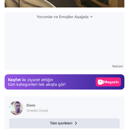
Yorumlar ve Emojiler Aşağıda
Video
Test
Gündem
Reklam
Magazin
Keşfet
ile ziyaret ettiğin
Video
tüm kategorileri tek akışta gör!
Test
Denn
Onedio Üyesi
Tüm içerikleri