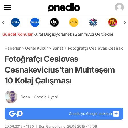
Güncel Konular
Kural Değişiyor
Emekli Zammı
Acı Gerçekler
Haberler
Genel Kültür
Sanat
Fotoğrafçı Ceslovas Cesnakev
Fotoğrafçı Ceslovas
Cesnakevicius'tan Muhteşem
10 Kolaj Çalışması
Denn
- Onedio Üyesi
Onedio’yu Google'a ekleyin
20.06.2015 - 11:50
Son Güncelleme: 26.06.2015 - 17:06