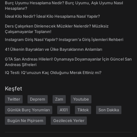
Burç Uyumu Hesaplama Nedir? Burç Uyumu, Aşk Uyumu Nasıl
Hesaplanır?
İdeal Kilo Nedir? İdeal Kilo Hesaplama Nasıl Yapılır?
Ders Çalışırken Dinlenecek Müzikler Nelerdir? Müziksiz
Çalışamayanlar Toplanın!
Instagram Giriş Nasıl Yapılır? Instagram'a Giriş İşlemleri Rehberi
41 Ülkenin Bayrakları ve Ülke Bayraklarının Anlamları
GTA San Andreas Hileleri! Oynamaya Doyamayanlar İçin Güncel San
Andreas Şifreleri
IQ Testi: IQ'unuzun Kaç Olduğunu Merak Ettiniz mi?
Keşfet
Twitter
Deprem
Zam
Youtube
Günlük Burç Yorumları
A101
Tiktok
Son Dakika
Bugün Ne Pişirsem
Gezilecek Yerler