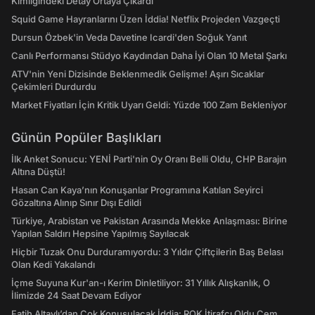
Kimliğindeki Detay Ortaya Çıkardı
Squid Game Hayranlarını Üzen İddia! Netflix Projeden Vazgeçti
Dursun Özbek'in Veda Davetine Icardi'den Soğuk Yanıt
Canlı Performansı Stüdyo Kaydından Daha İyi Olan 10 Metal Şarkı
ATV'nin Yeni Dizisinde Beklenmedik Gelişme! Aşırı Sıcaklar
Çekimleri Durdurdu
Market Fiyatları İçin Kritik Uyarı Geldi: Yüzde 100 Zam Bekleniyor
Günün Popüler Başlıkları
İlk Anket Sonucu: YENİ Parti'nin Oy Oranı Belli Oldu, CHP Barajın
Altına Düştü!
Hasan Can Kaya’nın Konuşanlar Programına Katılan Seyirci
Gözaltına Alınıp Sınır Dışı Edildi
Türkiye, Arabistan ve Pakistan Arasında Mekke Anlaşması: Birine
Yapılan Saldırı Hepsine Yapılmış Sayılacak
Hiçbir Tuzak Onu Durduramıyordu: 3 Yıldır Çiftçilerin Baş Belası
Olan Kedi Yakalandı
İçme Suyuna Kur'an-ı Kerim Dinletiliyor: 31 Yıllık Alışkanlık, O
İlimizde 24 Saat Devam Ediyor
Fatih Altaylı’dan Çok Konuşulacak İddia: ROK İtirafçı Oldu Cem