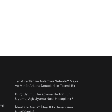
Tarot Kartları ve Anlamları Nelerdir? Majör
ve Minör Arkana Desteleri İle Tılsımlı Bir
Dünyaya Giriş
Burç Uyumu Hesaplama Nedir? Burç
Uyumu, Aşk Uyumu Nasıl Hesaplanır?
Yıl
İdeal Kilo Nedir? İdeal Kilo Hesaplama
Nasıl Yapılır?