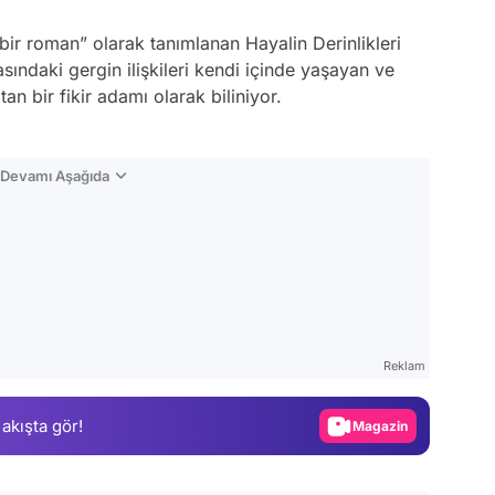
bir roman” olarak tanımlanan Hayalin Derinlikleri
ındaki gergin ilişkileri kendi içinde yaşayan ve
an bir fikir adamı olarak biliniyor.
n Devamı Aşağıda
Video
Test
Reklam
Gündem
 akışta gör!
Magazin
Video