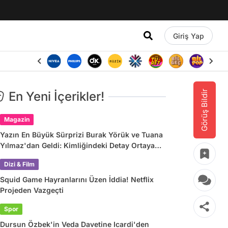
Giriş Yap
Görüş Bildir
En Yeni İçerikler!
Magazin
Yazın En Büyük Sürprizi Burak Yörük ve Tuana
Yılmaz'dan Geldi: Kimliğindeki Detay Ortaya
Çıkardı
Dizi & Film
Squid Game Hayranlarını Üzen İddia! Netflix
Projeden Vazgeçti
Spor
Dursun Özbek'in Veda Davetine Icardi'den