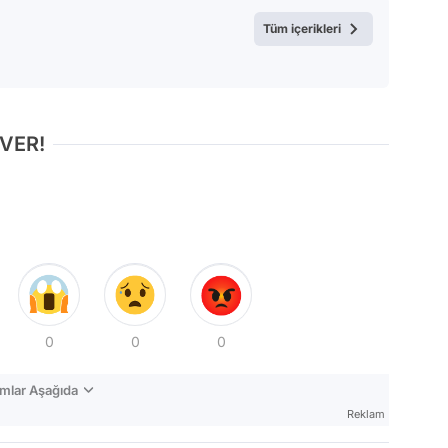
Test
Tüm içerikleri
 VER!
0
0
0
mlar Aşağıda
Reklam