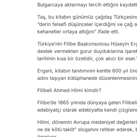
Bulgarcaya aktarmayı tercih ettiğini kaydett
Taş, bu kitabın günümüz çağdaş Türkçesind
“derin felsefi düşünceler içerdiğini ve çağ at
kehanetler ortaya attığını” ifade etti.
Türkiye’nin Filibe Başkonsolosu Hüseyin Er
destek vermekten gurur duyduklarına işaret 
tarihinin kısa bir özetidir, çok akıcı bir eser
Ergani, kitabın tanıtımının kentte 600 yıl 
adını taşıyan kütüphanede düzenlenmesinin a
Filibeli Ahmed Hilmi kimdir?
Filibe’de 1865 yılında dünyaya gelen Filibe
edebiyatçı olarak edebiyatta kendi çizgisind
Hilmi, dönemin Avrupa medeniyet değerlerini
ne de kötü taklit” sloganını rehber ederek
öneriyor.