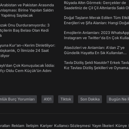
Rüyada Altın Görmek: Gerçekler de
 Arabistan ve Pakistan Arasında
Saadetiniz de Çil Çil Altınlarda Saklı Ol
laşması: Birine Yapılan Saldırı
Yapılmış Sayılacak
Doğal Taşların Merak Edilen Tüm Etkil
Enerjileri ve Şifa Alanları: Hangi Doğa
Tuzak Onu Durduramıyordu: 3
Ne İşe Yarar?
ftçilerin Baş Belası Olan Kedi
Emojilerin Anlamları: 2023 WhatsApp
ı
Instagram ve Twitter'da En Çok Kulla
Emojiler ve Anlamları
una Kur'an-ı Kerim Dinletiliyor:
Atasözleri ve Anlamları: A'dan Z'ye
 Alışkanlık, O İlimizde 24 Saat
Gündelik Hayatta En Sık Kullanılan
diyor
Atasözleri ve Anlamları
Tavla Diziliş Şekli Nasıldır? Erkek Tavl
taylı’dan Çok Konuşulacak İddia:
Kız Tavlası Diziliş Şekilleri ve Oynama
afçı Oldu Cem Küçük’ün Adını
Yönleri
nlük Burç Yorumları
A101
Tiktok
Son Dakika
Bugün Ne P
alları
Reklam
İletişim
Kariyer
Kullanıcı Sözleşmesi
Yayın İlkeleri
Künye