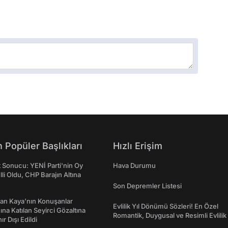
 Popüler Başlıkları
Hızlı Erişim
t Sonucu: YENİ Parti'nin Oy
Hava Durumu
lli Oldu, CHP Barajın Altına
Son Depremler Listesi
an Kaya’nın Konuşanlar
Evlilik Yıl Dönümü Sözleri! En Özel
na Katılan Seyirci Gözaltına
Romantik, Duygusal ve Resimli Evlilik 
nır Dışı Edildi
dönümü Mesajları