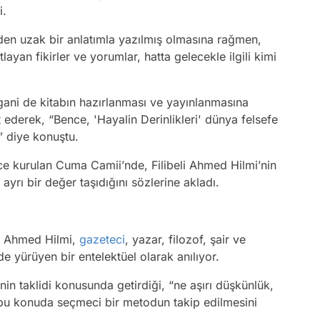
i.
en uzak bir anlatımla yazılmış olmasına rağmen,
layan fikirler ve yorumlar, hatta gelecekle ilgili kimi
gani de kitabın hazırlanması ve yayınlanmasına
ederek, “Bence, 'Hayalin Derinlikleri' dünya felsefe
.” diye konuştu.
önce kurulan Cuma Camii’nde, Filibeli Ahmed Hilmi’nin
yrı bir değer taşıdığını sözlerine akladı.
li Ahmed Hilmi,
gazeteci
, yazar, filozof, şair ve
e yürüyen bir entelektüel olarak anılıyor.
n taklidi konusunda getirdiği, “ne aşırı düşkünlük,
, bu konuda seçmeci bir metodun takip edilmesini