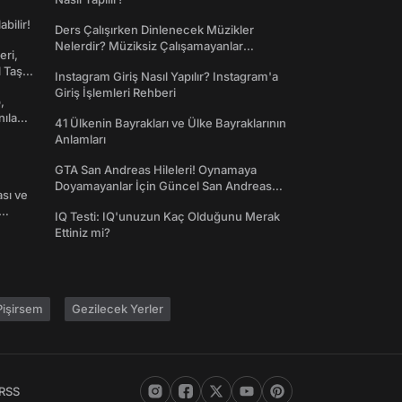
abilir!
Ders Çalışırken Dinlenecek Müzikler
Nelerdir? Müziksiz Çalışamayanlar
eri,
Toplanın!
l Taş
Instagram Giriş Nasıl Yapılır? Instagram'a
Giriş İşlemleri Rehberi
,
nılan
41 Ülkenin Bayrakları ve Ülke Bayraklarının
Anlamları
GTA San Andreas Hileleri! Oynamaya
Doyamayanlar İçin Güncel San Andreas
ası ve
Şifreleri
IQ Testi: IQ'unuzun Kaç Olduğunu Merak
Ettiniz mi?
işirsem
Gezilecek Yerler
RSS