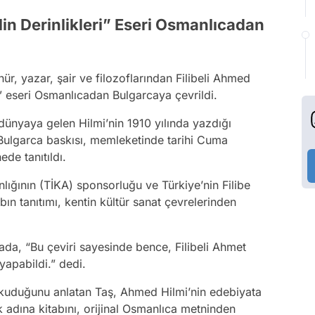
lin Derinlikleri” Eseri Osmanlıcadan
r, yazar, şair ve filozoflarından Filibeli Ahmed
i” eseri Osmanlıcadan Bulgarcaya çevrildi.
ünyaya gelen Hilmi’nin 1910 yılında yazdığı
 Bulgarca baskısı, memleketinde tarihi Cuma
de tanıtıldı.
nlığının (TİKA) sponsorluğu ve Türkiye’nin Filibe
ın tanıtımı, kentin kültür sanat çevrelerinden
ada, “Bu çeviri sayesinde bence, Filibeli Ahmet
apabildi.” dedi.
i okuduğunu anlatan Taş, Ahmed Hilmi’nin edebiyata
 adına kitabını, orijinal Osmanlıca metninden