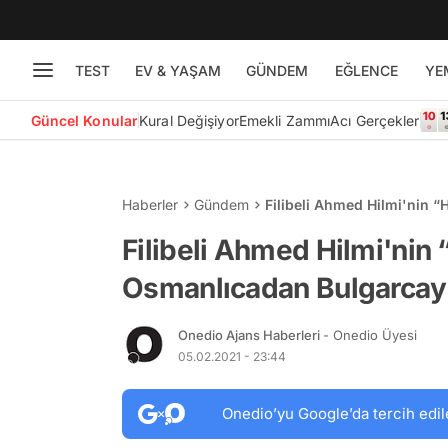
TEST
EV & YAŞAM
GÜNDEM
EĞLENCE
YE
Güncel Konular
Kural Değişiyor
Emekli Zammı
Acı Gerçekler
Haberler
Gündem
Filibeli Ahmed Hilmi'nin “
Çevrildi
Filibeli Ahmed Hilmi'nin “
Osmanlıcadan Bulgarcaya
Onedio Ajans Haberleri
- Onedio Üyesi
05.02.2021 - 23:44
Onedio’yu Google’da tercih edil