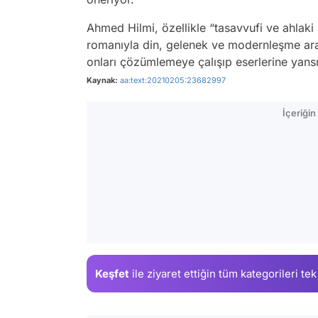
Ahmed Hilmi, özellikle “tasavvufi ve ahlaki 
romanıyla din, gelenek ve modernleşme aras
onları çözümlemeye çalışıp eserlerine yansıt
Kaynak:
aa:text:20210205:23682997
İçeriği
Keşfet
ile ziyaret ettiğin
tüm kategorileri tek