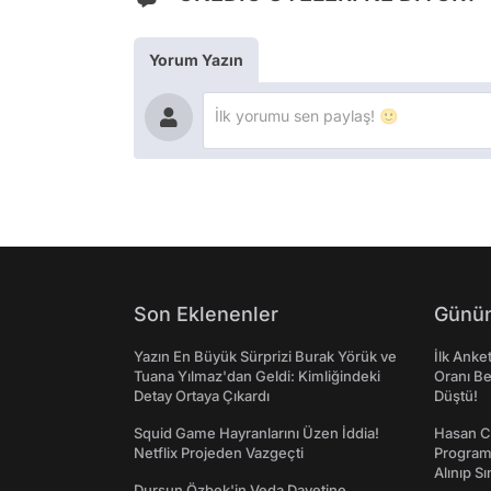
Yorum Yazın
Son Eklenenler
Günün
Yazın En Büyük Sürprizi Burak Yörük ve
İlk Anke
Tuana Yılmaz'dan Geldi: Kimliğindeki
Oranı Be
Detay Ortaya Çıkardı
Düştü!
Squid Game Hayranlarını Üzen İddia!
Hasan C
Netflix Projeden Vazgeçti
Programı
Alınıp Sı
Dursun Özbek'in Veda Davetine