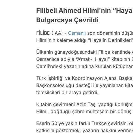
Filibeli Ahmed Hilmi'nin “Haya
Bulgarcaya Çevrildi
FİLİBE ( AA) -
Osmanlı
son döneminin düşünü
Hilmi’nin kaleme aldığı “Hayalin Derinlikler
Ülkenin güneydoğusundaki Filibe kentinde d
Osmanlıca adıyla “A’mak-ı Hayal” kitabının
Camii’ndeki yazarın adına kurulan kütüphane
Türk İşbirliği ve Koordinasyon Ajansı Başka
Başkonsolosluğu desteği ile yayınlanan kitab
temsilcileri bir araya getirdi.
Kitabın çevirmeni Aziz Taş, yaptığı konuşm
Hilmi, doğduğu şehre muhteşem bir dönüş y
Eserin 50’ye yakın farklı Türkçe çevirisin
katkısını göstermek, yazarın hakkını vermek