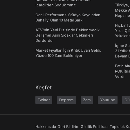
Icardi'den Soğuk Yanıt
Türkiye,
Mekke An
Canlı Performansı Stüdyo Kaydından
Hepsine 
Daha İyi Olan 10 Metal Şarkı
Hiçbir 
ATV'nin Yeni Dizisinde Beklenmedik
Yıldır Çi
Gelişme! Aşırı Sıcaklar Çekimleri
Yakaland
Durdurdu
İçme Suy
Market Fiyatları İçin Kritik Uyarı Geldi:
31 Yıllık
Yüzde 100 Zam Bekleniyor
Devam E
Fatih Al
ROK İtir
Verdi
Keşfet
Twitter
Deprem
Zam
Youtube
Gü
Hakkımızda
Geri Bildirim
Gizlilik Politikası
Topluluk Kur