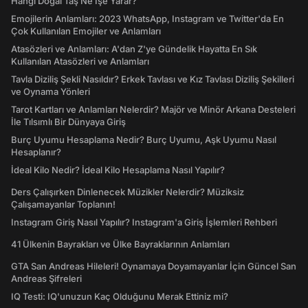
Hangi Doğal Taş Ne İşe Yarar?
Emojilerin Anlamları: 2023 WhatsApp, Instagram ve Twitter'da En
Çok Kullanılan Emojiler ve Anlamları
Atasözleri ve Anlamları: A'dan Z'ye Gündelik Hayatta En Sık
Kullanılan Atasözleri ve Anlamları
Tavla Diziliş Şekli Nasıldır? Erkek Tavlası ve Kız Tavlası Diziliş Şekilleri
ve Oynama Yönleri
Tarot Kartları ve Anlamları Nelerdir? Majör ve Minör Arkana Desteleri
İle Tılsımlı Bir Dünyaya Giriş
Burç Uyumu Hesaplama Nedir? Burç Uyumu, Aşk Uyumu Nasıl
Hesaplanır?
İdeal Kilo Nedir? İdeal Kilo Hesaplama Nasıl Yapılır?
Ders Çalışırken Dinlenecek Müzikler Nelerdir? Müziksiz
Çalışamayanlar Toplanın!
Instagram Giriş Nasıl Yapılır? Instagram'a Giriş İşlemleri Rehberi
41 Ülkenin Bayrakları ve Ülke Bayraklarının Anlamları
GTA San Andreas Hileleri! Oynamaya Doyamayanlar İçin Güncel San
Andreas Şifreleri
IQ Testi: IQ'unuzun Kaç Olduğunu Merak Ettiniz mi?