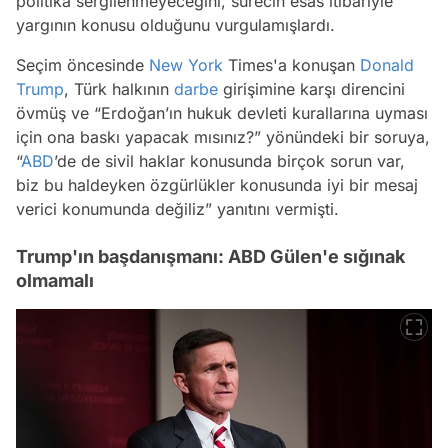
politika sergilenmeyeceğini, sürecin esas itibariyle
yargının konusu olduğunu vurgulamışlardı.
Seçim öncesinde
New York
Times'a konuşan
Donald
Trump
, Türk halkının
darbe
girişimine karşı direncini
övmüş ve “Erdoğan’ın hukuk devleti kurallarına uyması
için ona baskı yapacak mısınız?” yönündeki bir soruya,
“
ABD
’de de sivil haklar konusunda birçok sorun var,
biz bu haldeyken özgürlükler konusunda iyi bir mesaj
verici konumunda değiliz” yanıtını vermişti.
Trump'ın başdanışmanı: ABD Gülen'e sığınak
olmamalı