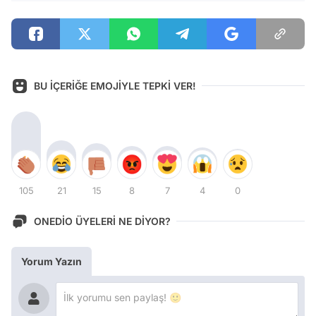
BU İÇERİĞE EMOJİYLE TEPKİ VER!
105
21
15
8
7
4
0
ONEDİO ÜYELERİ NE DİYOR?
Yorum Yazın