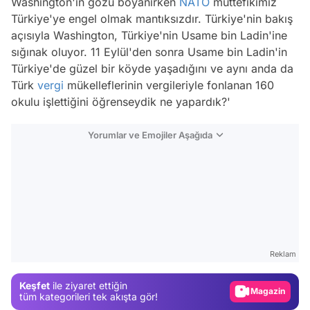
Washington'ın gözü boyanırken
NATO
müttefikimiz
Türkiye'ye engel olmak mantıksızdır. Türkiye'nin bakış
açısıyla Washington, Türkiye'nin Usame bin Ladin'ine
sığınak oluyor. 11 Eylül'den sonra Usame bin Ladin'in
Türkiye'de güzel bir köyde yaşadığını ve aynı anda da
Türk
vergi
mükelleflerinin vergileriyle fonlanan 160
okulu işlettiğini öğrenseydik ne yapardık?'
Yorumlar ve Emojiler Aşağıda
Video
Test
Reklam
Gündem
Keşfet
ile ziyaret ettiğin
Magazin
tüm kategorileri tek akışta gör!