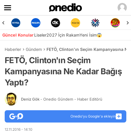
Güncel Konular
Liseler
2027 İçin Rakam
Yeni İsim😱
Haberler
Gündem
FETÖ, Clinton'ın Seçim Kampanyasına Ne 
FETÖ, Clinton'ın Seçim
Kampanyasına Ne Kadar Bağış
Yaptı?
Deniz Gök
- Onedio Gündem - Haber Editörü
Onedio’yu Google'a ekleyin
12.11.2016 - 14:10