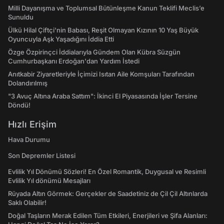
Milli Dayanışma ve Toplumsal Bütünleşme Kanun Teklifi Meclis’e
Sunuldu
Ülkü Hilal Çiftçi'nin Babası, Reşit Olmayan Kızının 10 Yaş Büyük
Oyuncuyla Aşk Yaşadığını İddia Etti
Özge Özpirinçci İddialarıyla Gündem Olan Kübra Süzgün
Cumhurbaşkanı Erdoğan'dan Yardım İstedi
Anıtkabir Ziyaretleriyle İçimizi Isıtan Aile Komşuları Tarafından
Dolandırılmış
"3 Avuç Altına Araba Sattım": İkinci El Piyasasında İşler Tersine
Döndü!
Hızlı Erişim
Hava Durumu
Son Depremler Listesi
Evlilik Yıl Dönümü Sözleri! En Özel Romantik, Duygusal ve Resimli
Evlilik Yıl dönümü Mesajları
Rüyada Altın Görmek: Gerçekler de Saadetiniz de Çil Çil Altınlarda
Saklı Olabilir!
Doğal Taşların Merak Edilen Tüm Etkileri, Enerjileri ve Şifa Alanları: