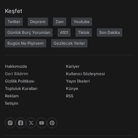
Keşfet
Twitter
Deprem
Zam
Youtube
Günlük Burç Yorumları
A101
Tiktok
Son Dakika
Bugün Ne Pişirsem
Gezilecek Yerler
Hakkımızda
Kariyer
Geri Bildirim
Kullanıcı Sözleşmesi
Gizlilik Politikası
Yayın İlkeleri
Topluluk Kuralları
Künye
Reklam
RSS
İletişim