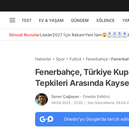
TEST
EV & YAŞAM
GÜNDEM
EĞLENCE
YE
Güncel Konular
Liseler
2027 İçin Rakam
Yeni İsim😱
Haberler
Spor
Futbol
Fenerbahçe
Fenerbah
Arasında
Fenerbahçe, Türkiye Kupa
Tepkileri Arasında Kayse
Soner Çağlayan
- Onedio Editörü
06.04.2023 - 23:55
Son Güncelleme: 06.04.2
Onedio’yu Google’da tercih edil