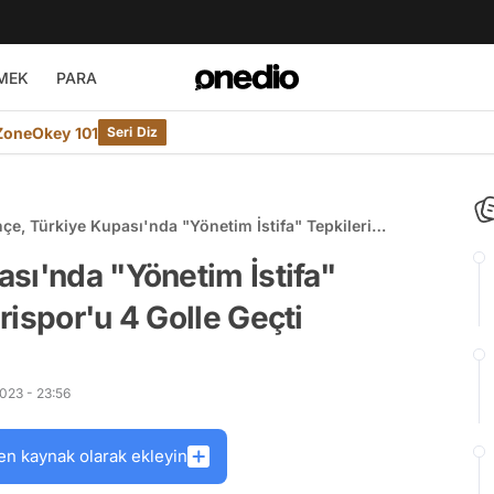
MEK
PARA
ZoneOkey 101
Seri Diz
çe, Türkiye Kupası'nda "Yönetim İstifa" Tepkileri
 Kayserispor'u 4 Golle Geçti
sı'nda "Yönetim İstifa"
rispor'u 4 Golle Geçti
023 - 23:56
en kaynak olarak ekleyin