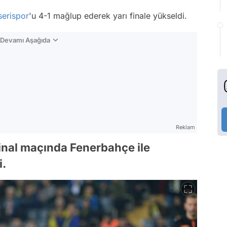
erispor
'u 4-1 mağlup ederek yarı finale yükseldi.
n Devamı Aşağıda
Reklam
final maçında Fenerbahçe ile
i.